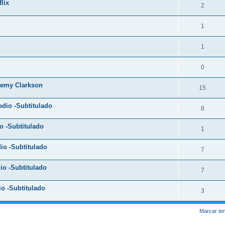
lix
2
1
1
0
eremy Clarkson
15
dio -Subtitulado
8
o -Subtitulado
1
io -Subtitulado
7
io -Subtitulado
7
o -Subtitulado
3
Marcar te