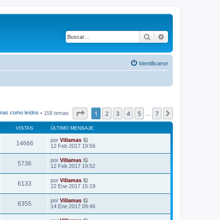
Buscar
Búsqueda avanza
Identificarse
Página
1
de
7
1
2
3
4
5
7
Siguiente
mas como leídos
• 158 temas
…
VISTAS
ÚLTIMO MENSAJE
por
Villamas
14666
12 Feb 2017 19:56
por
Villamas
5736
12 Feb 2017 19:52
por
Villamas
6133
22 Ene 2017 15:19
por
Villamas
6355
14 Ene 2017 09:46