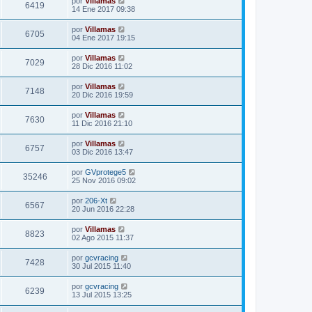
por
Villamas
6419
14 Ene 2017 09:38
por
Villamas
6705
04 Ene 2017 19:15
por
Villamas
7029
28 Dic 2016 11:02
por
Villamas
7148
20 Dic 2016 19:59
por
Villamas
7630
11 Dic 2016 21:10
por
Villamas
6757
03 Dic 2016 13:47
por
GVprotege5
35246
25 Nov 2016 09:02
por
206-Xt
6567
20 Jun 2016 22:28
por
Villamas
8823
02 Ago 2015 11:37
por
gcvracing
7428
30 Jul 2015 11:40
por
gcvracing
6239
13 Jul 2015 13:25