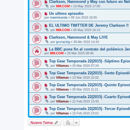
Clarkson, Hammond y May con futuro en Netf
por
MM.COM
»
13 May 2015 17:09
Un ultimo episodio
por
maemiranda
»
09 Jun 2015 16:55
EL ULTIMO TWITTER DE Jeremy Clarkson !!
por
MM.COM
»
05 May 2015 16:13
Clarkson, Hammond & May LIVE
por
gcvracing
»
30 Abr 2015 14:43
La BBC pone fin al contrato del polémico J
por
MM.COM
»
25 Mar 2015 08:46
Top Gear Temporada 22(2015) -Séptimo Episo
por
Villamas
»
20 Mar 2015 07:24
Top Gear Temporada 22(2015) -Sexto Episodi
por
Villamas
»
13 Mar 2015 22:02
Top Gear Temporada 22(2015) -Quinto Episod
por
Villamas
»
08 Mar 2015 11:21
Top Gear Temporada 22(2015) -Cuarto Episod
por
Villamas
»
21 Feb 2015 13:43
Top Gear Temporada 22(2015) -Tercer Episodi
por
Villamas
»
15 Feb 2015 23:01
Nuevo Tema