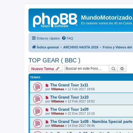
MundoMotorizado
En motores somos los #1 en Costa Ri
Enlaces rápidos
FAQ
Índice general
ARCHIVO HASTA 2018
Fotos y Videos del
TOP GEAR ( BBC )
Buscar
Bús
Nuevo Tema
TEMAS
The Grand Tour 1x11
por
Villamas
»
12 Feb 2017 19:56
The Grand Tour 1x10
por
Villamas
»
12 Feb 2017 19:52
The Grand Tour 1x09
por
Villamas
»
22 Ene 2017 15:19
The Grand Tour 1x08 - Namibia Special parte
por
Villamas
»
14 Ene 2017 09:46