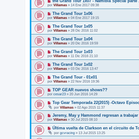
the Grand Tour 1x07 - Namibia Special parte 
por
Villamas
»
14 Ene 2017 09:38
The Grand Tour 1x06
por
Villamas
»
04 Ene 2017 19:15
The Grand Tour 1x05
por
Villamas
»
28 Dic 2016 11:02
The Grand Tour 1x04
por
Villamas
»
20 Dic 2016 19:59
The Grand Tour 1x03
por
Villamas
»
11 Dic 2016 21:10
The Grand Tour 1x02
por
Villamas
»
03 Dic 2016 13:47
The Grand Tour - 01x01
por
Villamas
»
22 Nov 2016 19:36
TOP GEAR nuevos shows??
por
cesar23
»
20 Jun 2016 14:29
Top Gear Temporada 22(2015) -Octavo Episod
por
Villamas
»
02 Ago 2015 11:37
Jeremy, May y Hammond regresan a trabajar 
por
Villamas
»
30 Jul 2015 08:10
Última vuelta de Clarkson en el circuito de 
por
gcvracing
»
13 Jul 2015 13:25