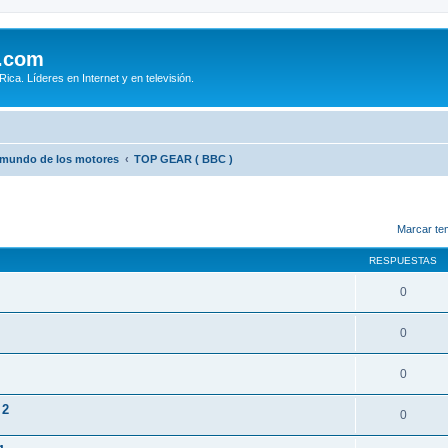
.com
ca. Líderes en Internet y en televisión.
 mundo de los motores
TOP GEAR ( BBC )
queda avanzada
Marcar te
RESPUESTAS
0
0
0
 2
0