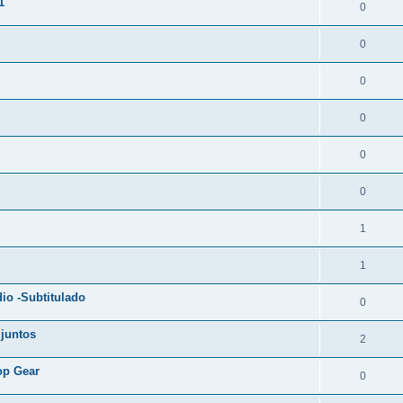
1
0
0
0
0
0
0
1
1
io -Subtitulado
0
juntos
2
Top Gear
0