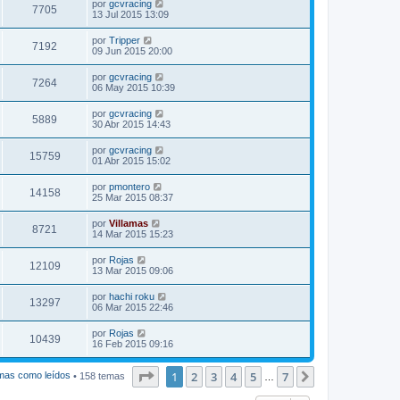
por
gcvracing
7705
13 Jul 2015 13:09
por
Tripper
7192
09 Jun 2015 20:00
por
gcvracing
7264
06 May 2015 10:39
por
gcvracing
5889
30 Abr 2015 14:43
por
gcvracing
15759
01 Abr 2015 15:02
por
pmontero
14158
25 Mar 2015 08:37
por
Villamas
8721
14 Mar 2015 15:23
por
Rojas
12109
13 Mar 2015 09:06
por
hachi roku
13297
06 Mar 2015 22:46
por
Rojas
10439
16 Feb 2015 09:16
Página
1
de
7
1
2
3
4
5
7
Siguiente
mas como leídos
• 158 temas
…