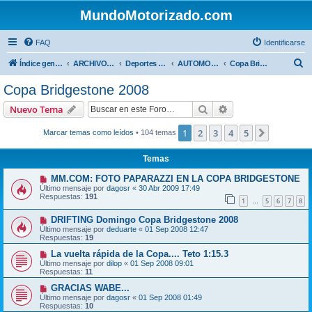
MundoMotorizado.com
FAQ
Identificarse
B
Índice general
ARCHIVO HASTA 2018
Deportes Internacionales
AUTOMOVILISMO DE CENTROAMERICA
Copa Bridgestone 2008
u
Copa Bridgestone 2008
s
Buscar
Búsqueda avanzad
Nuevo Tema
c
a
1
2
3
4
5
Siguiente
Marcar temas como leídos
• 104 temas
r
Temas
MM.COM: FOTO PAPARAZZI EN LA COPA BRIDGESTONE
Último mensaje por
dagosr
«
30 Abr 2009 17:49
Respuestas:
191
1
5
6
7
8
…
DRIFTING Domingo Copa Bridgestone 2008
Último mensaje por
deduarte
«
01 Sep 2008 12:47
Respuestas:
19
La vuelta rápida de la Copa.... Teto 1:15.3
Último mensaje por
dilop
«
01 Sep 2008 09:01
Respuestas:
11
GRACIAS WABE...
Último mensaje por
dagosr
«
01 Sep 2008 01:49
Respuestas:
10