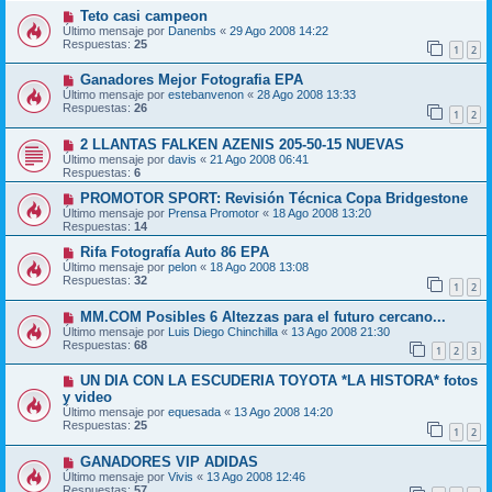
Teto casi campeon
Último mensaje por
Danenbs
«
29 Ago 2008 14:22
Respuestas:
25
1
2
Ganadores Mejor Fotografia EPA
Último mensaje por
estebanvenon
«
28 Ago 2008 13:33
Respuestas:
26
1
2
2 LLANTAS FALKEN AZENIS 205-50-15 NUEVAS
Último mensaje por
davis
«
21 Ago 2008 06:41
Respuestas:
6
PROMOTOR SPORT: Revisión Técnica Copa Bridgestone
Último mensaje por
Prensa Promotor
«
18 Ago 2008 13:20
Respuestas:
14
Rifa Fotografía Auto 86 EPA
Último mensaje por
pelon
«
18 Ago 2008 13:08
Respuestas:
32
1
2
MM.COM Posibles 6 Altezzas para el futuro cercano...
Último mensaje por
Luis Diego Chinchilla
«
13 Ago 2008 21:30
Respuestas:
68
1
2
3
UN DIA CON LA ESCUDERIA TOYOTA *LA HISTORA* fotos
y video
Último mensaje por
equesada
«
13 Ago 2008 14:20
Respuestas:
25
1
2
GANADORES VIP ADIDAS
Último mensaje por
Vivis
«
13 Ago 2008 12:46
Respuestas:
57