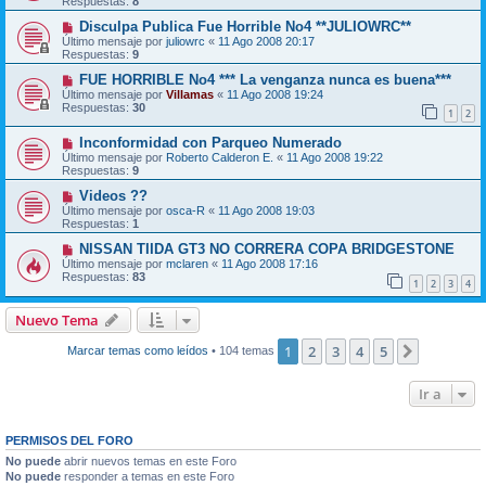
Respuestas:
8
Disculpa Publica Fue Horrible No4 **JULIOWRC**
Último mensaje por
juliowrc
«
11 Ago 2008 20:17
Respuestas:
9
FUE HORRIBLE No4 *** La venganza nunca es buena***
Último mensaje por
Villamas
«
11 Ago 2008 19:24
Respuestas:
30
1
2
Inconformidad con Parqueo Numerado
Último mensaje por
Roberto Calderon E.
«
11 Ago 2008 19:22
Respuestas:
9
Videos ??
Último mensaje por
osca-R
«
11 Ago 2008 19:03
Respuestas:
1
NISSAN TIIDA GT3 NO CORRERA COPA BRIDGESTONE
Último mensaje por
mclaren
«
11 Ago 2008 17:16
Respuestas:
83
1
2
3
4
Nuevo Tema
1
2
3
4
5
Siguiente
Marcar temas como leídos
• 104 temas
Ir a
PERMISOS DEL FORO
No puede
abrir nuevos temas en este Foro
No puede
responder a temas en este Foro