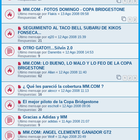
1
2
3
MM.COM - FOTOS DOMINGO - COPA BRIDGESTONE
Último mensaje por
Flakis
«
13 Ago 2008 09:58
Respuestas:
47
1
2
SEGUIMIENTO AL TACO BELL SUBARU DE KIKOS
FONSECA...
Último mensaje por
ej20
«
12 Ago 2008 15:39
Respuestas:
21
OTRO GATO!!!...Silvín 2.0
Último mensaje por
Danenbs
«
12 Ago 2008 14:53
Respuestas:
9
MM.COM: LO BUENO, LO MALO Y LO FEO DE LA COPA
BRIGESTONE
Último mensaje por
Allan
«
12 Ago 2008 11:40
Respuestas:
62
1
2
3
¿ Qué les pareció la cobertura MM.COM ?
Último mensaje por
alexcr
«
12 Ago 2008 11:13
Respuestas:
16
El mejor piloto de la Copa Bridgestone
Último mensaje por
escholl
«
12 Ago 2008 09:06
Respuestas:
20
Gracias a Adidas y MM
Último mensaje por
adidas
«
11 Ago 2008 21:07
Respuestas:
9
MM.COM: ANGEL CLEMENTE GANADOR GT2
Último mensaje por
Wolf
«
11 Ago 2008 20:49