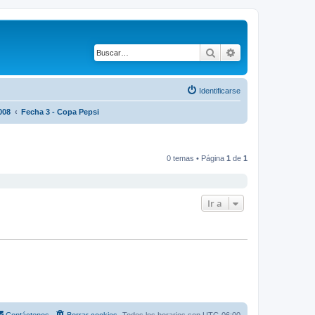
Buscar
Búsqueda avanza
Identificarse
008
Fecha 3 - Copa Pepsi
0 temas • Página
1
de
1
Ir a