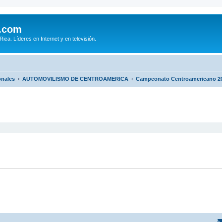
.com
ca. Líderes en Internet y en televisión.
onales
AUTOMOVILISMO DE CENTROAMERICA
Campeonato Centroamericano 2
queda avanzada