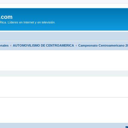
.com
ca. Líderes en Internet y en televisión.
onales
AUTOMOVILISMO DE CENTROAMERICA
Campeonato Centroamericano 2
queda avanzada