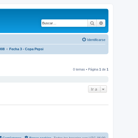
Buscar
Búsqueda avanza
Identificarse
008
Fecha 3 - Copa Pepsi
0 temas • Página
1
de
1
Ir a