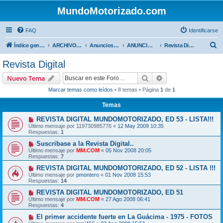
MundoMotorizado.com
FAQ
Identificarse
B
Índice general
ARCHIVO HASTA 2018
Anuncios de www.mundomotorizado.com
ANUNCIOS - RIFAS Y CONCURSOS
Revista Digital
u
Revista Digital
s
Buscar
Búsqueda avanzad
Nuevo Tema
c
Marcar temas como leídos
• 8 temas • Página
1
de
1
a
Temas
r
REVISTA DIGITAL MUNDOMOTORIZADO, ED 53 - LISTA!!!
Último mensaje por
119730985776
«
12 May 2009 10:35
Respuestas:
1
Suscribase a la Revista Digital..
Último mensaje por
MM.COM
«
05 Nov 2008 20:05
Respuestas:
7
REVISTA DIGITAL MUNDOMOTORIZADO, ED 52 - LISTA !!!
Último mensaje por
pmontero
«
01 Nov 2008 15:53
Respuestas:
14
REVISTA DIGITAL MUNDOMOTORIZADO, ED 51
Último mensaje por
MM.COM
«
27 Ago 2008 06:41
Respuestas:
4
El primer accidente fuerte en La Guácima - 1975 - FOTOS