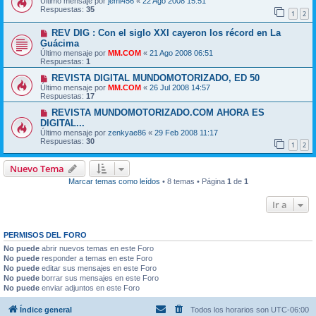
Último mensaje por
jemi456
«
22 Ago 2008 15:51
Respuestas:
35
1
2
REV DIG : Con el siglo XXI cayeron los récord en La
Guácima
Último mensaje por
MM.COM
«
21 Ago 2008 06:51
Respuestas:
1
REVISTA DIGITAL MUNDOMOTORIZADO, ED 50
Último mensaje por
MM.COM
«
26 Jul 2008 14:57
Respuestas:
17
REVISTA MUNDOMOTORIZADO.COM AHORA ES
DIGITAL...
Último mensaje por
zenkyae86
«
29 Feb 2008 11:17
Respuestas:
30
1
2
Nuevo Tema
Marcar temas como leídos
• 8 temas • Página
1
de
1
Ir a
PERMISOS DEL FORO
No puede
abrir nuevos temas en este Foro
No puede
responder a temas en este Foro
No puede
editar sus mensajes en este Foro
No puede
borrar sus mensajes en este Foro
No puede
enviar adjuntos en este Foro
Índice general
Todos los horarios son
UTC-06:00