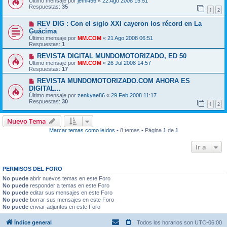
Último mensaje por
jemi456
«
22 Ago 2008 15:51
Respuestas:
35
1
2
REV DIG : Con el siglo XXI cayeron los récord en La
Guácima
Último mensaje por
MM.COM
«
21 Ago 2008 06:51
Respuestas:
1
REVISTA DIGITAL MUNDOMOTORIZADO, ED 50
Último mensaje por
MM.COM
«
26 Jul 2008 14:57
Respuestas:
17
REVISTA MUNDOMOTORIZADO.COM AHORA ES
DIGITAL...
Último mensaje por
zenkyae86
«
29 Feb 2008 11:17
Respuestas:
30
1
2
Nuevo Tema
Marcar temas como leídos
• 8 temas • Página
1
de
1
Ir a
PERMISOS DEL FORO
No puede
abrir nuevos temas en este Foro
No puede
responder a temas en este Foro
No puede
editar sus mensajes en este Foro
No puede
borrar sus mensajes en este Foro
No puede
enviar adjuntos en este Foro
Índice general
Todos los horarios son
UTC-06:00