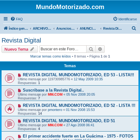
MundoMotorizado.com
FAQ
Identificarse
B
Índice general
ARCHIVO HASTA 2018
Anuncios de www.mundomotorizado.com
ANUNCIOS - RIFAS Y CONCURSOS
Revista Digital
u
Revista Digital
s
Buscar
Búsqueda avanzad
Nuevo Tema
c
Marcar temas como leídos
• 8 temas • Página
1
de
1
a
Temas
r
REVISTA DIGITAL MUNDOMOTORIZADO, ED 53 - LISTA!!!
Último mensaje por
119730985776
«
12 May 2009 10:35
Respuestas:
1
Suscribase a la Revista Digital..
Último mensaje por
MM.COM
«
05 Nov 2008 20:05
Respuestas:
7
REVISTA DIGITAL MUNDOMOTORIZADO, ED 52 - LISTA !!!
Último mensaje por
pmontero
«
01 Nov 2008 15:53
Respuestas:
14
REVISTA DIGITAL MUNDOMOTORIZADO, ED 51
Último mensaje por
MM.COM
«
27 Ago 2008 06:41
Respuestas:
4
El primer accidente fuerte en La Guácima - 1975 - FOTOS