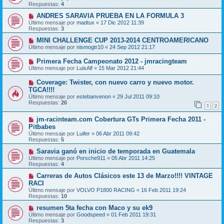
Respuestas:
4
ANDRES SARAVIA PRUEBA EN LA FORMULA 3
Último mensaje por
madtux
«
17 Dic 2012 11:39
Respuestas:
3
MINI CHALLENGE CUP 2013-2014 CENTROAMERICANO
Último mensaje por
nismogtr10
«
24 Sep 2012 21:17
Primera Fecha Campeonato 2012 - jmracingteam
Último mensaje por
LuisAlf
«
15 Mar 2012 21:44
Coverage: Twister, con nuevo carro y nuevo motor.
TGCA!!!!
Último mensaje por
estebanvenon
«
29 Jul 2011 09:10
Respuestas:
26
1
2
jm-racinteam.com Cobertura GTs Primera Fecha 2011 -
Pitbabes
Último mensaje por
Luifer
«
06 Abr 2011 09:42
Respuestas:
5
Saravia ganó en inicio de temporada en Guatemala
Último mensaje por
Porsche911
«
05 Abr 2011 14:25
Respuestas:
4
Carreras de Autos Clásicos este 13 de Marzo!!!! VINTAGE
RACI
Último mensaje por
VOLVO P1800 RACING
«
16 Feb 2011 19:24
Respuestas:
10
resumen 5ta fecha con Maco y su ek9
Último mensaje por
Goodspeed
«
01 Feb 2011 19:31
Respuestas:
3