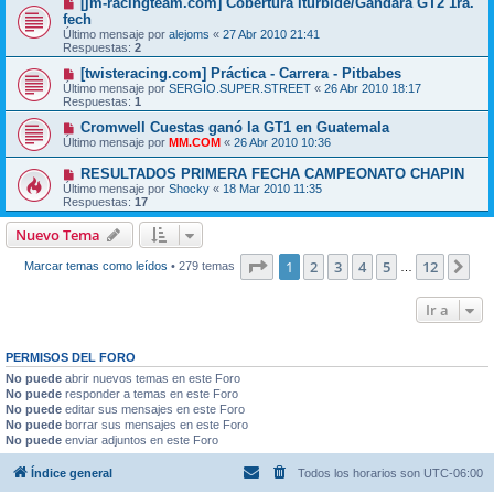
[jm-racingteam.com] Cobertura Iturbide/Gandara GT2 1ra.
fech
Último mensaje por
alejoms
«
27 Abr 2010 21:41
Respuestas:
2
[twisteracing.com] Práctica - Carrera - Pitbabes
Último mensaje por
SERGIO.SUPER.STREET
«
26 Abr 2010 18:17
Respuestas:
1
Cromwell Cuestas ganó la GT1 en Guatemala
Último mensaje por
MM.COM
«
26 Abr 2010 10:36
RESULTADOS PRIMERA FECHA CAMPEONATO CHAPIN
Último mensaje por
Shocky
«
18 Mar 2010 11:35
Respuestas:
17
Nuevo Tema
Página
1
de
12
1
2
3
4
5
12
Sig
Marcar temas como leídos
• 279 temas
…
Ir a
PERMISOS DEL FORO
No puede
abrir nuevos temas en este Foro
No puede
responder a temas en este Foro
No puede
editar sus mensajes en este Foro
No puede
borrar sus mensajes en este Foro
No puede
enviar adjuntos en este Foro
Índice general
Todos los horarios son
UTC-06:00