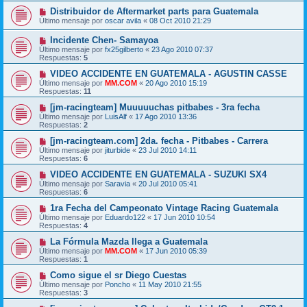
Distribuidor de Aftermarket parts para Guatemala
Último mensaje por
oscar avila
«
08 Oct 2010 21:29
Incidente Chen- Samayoa
Último mensaje por
fx25gilberto
«
23 Ago 2010 07:37
Respuestas:
5
VIDEO ACCIDENTE EN GUATEMALA - AGUSTIN CASSE
Último mensaje por
MM.COM
«
20 Ago 2010 15:19
Respuestas:
11
[jm-racingteam] Muuuuuchas pitbabes - 3ra fecha
Último mensaje por
LuisAlf
«
17 Ago 2010 13:36
Respuestas:
2
[jm-racingteam.com] 2da. fecha - Pitbabes - Carrera
Último mensaje por
jiturbide
«
23 Jul 2010 14:11
Respuestas:
6
VIDEO ACCIDENTE EN GUATEMALA - SUZUKI SX4
Último mensaje por
Saravia
«
20 Jul 2010 05:41
Respuestas:
6
1ra Fecha del Campeonato Vintage Racing Guatemala
Último mensaje por
Eduardo122
«
17 Jun 2010 10:54
Respuestas:
4
La Fórmula Mazda llega a Guatemala
Último mensaje por
MM.COM
«
17 Jun 2010 05:39
Respuestas:
1
Como sigue el sr Diego Cuestas
Último mensaje por
Poncho
«
11 May 2010 21:55
Respuestas:
3