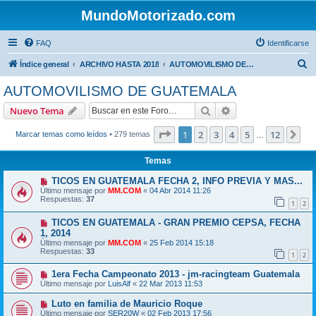
MundoMotorizado.com
FAQ
Identificarse
B
Índice general
ARCHIVO HASTA 2018
AUTOMOVILISMO DE GUATEMALA
u
AUTOMOVILISMO DE GUATEMALA
s
Buscar
Búsqueda avanzad
Nuevo Tema
c
a
Página
1
de
12
1
2
3
4
5
12
Sig
Marcar temas como leídos
• 279 temas
…
r
Temas
TICOS EN GUATEMALA FECHA 2, INFO PREVIA Y MAS...
Último mensaje por
MM.COM
«
04 Abr 2014 11:26
Respuestas:
37
1
2
TICOS EN GUATEMALA - GRAN PREMIO CEPSA, FECHA
1, 2014
Último mensaje por
MM.COM
«
25 Feb 2014 15:18
Respuestas:
33
1
2
1era Fecha Campeonato 2013 - jm-racingteam Guatemala
Último mensaje por
LuisAlf
«
22 Mar 2013 11:53
Luto en familia de Mauricio Roque
Último mensaje por
SER20W
«
02 Feb 2013 17:56