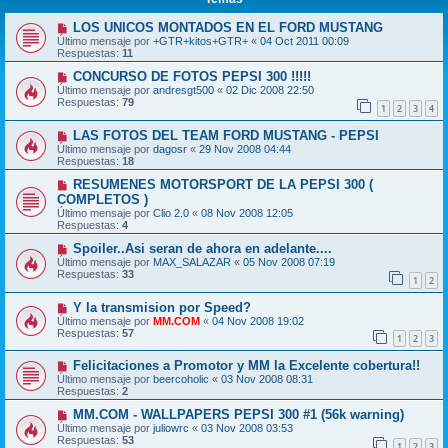
LOS UNICOS MONTADOS EN EL FORD MUSTANG
Último mensaje por
+GTR+kitos+GTR+
«
04 Oct 2011 00:09
Respuestas:
11
CONCURSO DE FOTOS PEPSI 300 !!!!!
Último mensaje por
andresgt500
«
02 Dic 2008 22:50
Respuestas:
79
1
2
3
4
LAS FOTOS DEL TEAM FORD MUSTANG - PEPSI
Último mensaje por
dagosr
«
29 Nov 2008 04:44
Respuestas:
18
RESUMENES MOTORSPORT DE LA PEPSI 300 (
COMPLETOS )
Último mensaje por
Clio 2.0
«
08 Nov 2008 12:05
Respuestas:
4
Spoiler..Asi seran de ahora en adelante....
Último mensaje por
MAX_SALAZAR
«
05 Nov 2008 07:19
Respuestas:
33
1
2
Y la transmision por Speed?
Último mensaje por
MM.COM
«
04 Nov 2008 19:02
Respuestas:
57
1
2
3
Felicitaciones a Promotor y MM la Excelente cobertura!!
Último mensaje por
beercoholic
«
03 Nov 2008 08:31
Respuestas:
2
MM.COM - WALLPAPERS PEPSI 300 #1 (56k warning)
Último mensaje por
juliowrc
«
03 Nov 2008 03:53
Respuestas:
53
1
2
3