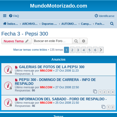
MundoMotorizado.com
FAQ
Identificarse
B
Índice general
ARCHIVO HASTA 2018
Deportes Internacionales
AUTOMOVILISMO DE CENTROAMERICA
Campeonato Centroamericano 2008
Fecha 3 - Pepsi 300
u
Fecha 3 - Pepsi 300
s
Buscar
Búsqueda avanzad
Nuevo Tema
c
a
1
2
3
4
5
6
Siguien
Marcar temas como leídos
• 135 temas
r
Anuncios
GALERIAS DE FOTOS DE LA PEPSI 300
Último mensaje por
MM.COM
«
27 Oct 2008 11:23
Respuestas:
1
PEPSI 300 - DOMINGO DE CARRERA - INFO DE
RESPALDO
Último mensaje por
MM.COM
«
27 Oct 2008 22:50
Respuestas:
86
1
2
3
4
INFORMACION DEL SABADO - FORO DE RESPALDO -
Último mensaje por
MM.COM
«
25 Oct 2008 21:50
Respuestas:
46
1
2
Temas