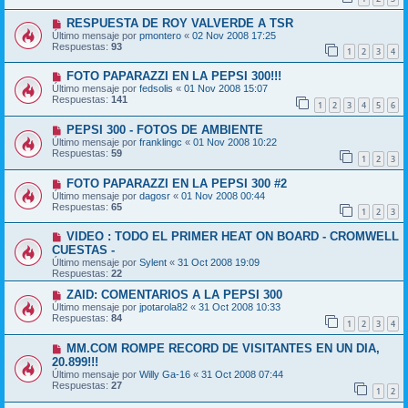
RESPUESTA DE ROY VALVERDE A TSR
Último mensaje por
pmontero
«
02 Nov 2008 17:25
Respuestas:
93
1
2
3
4
FOTO PAPARAZZI EN LA PEPSI 300!!!
Último mensaje por
fedsolis
«
01 Nov 2008 15:07
Respuestas:
141
1
2
3
4
5
6
PEPSI 300 - FOTOS DE AMBIENTE
Último mensaje por
franklingc
«
01 Nov 2008 10:22
Respuestas:
59
1
2
3
FOTO PAPARAZZI EN LA PEPSI 300 #2
Último mensaje por
dagosr
«
01 Nov 2008 00:44
Respuestas:
65
1
2
3
VIDEO : TODO EL PRIMER HEAT ON BOARD - CROMWELL
CUESTAS -
Último mensaje por
Sylent
«
31 Oct 2008 19:09
Respuestas:
22
ZAID: COMENTARIOS A LA PEPSI 300
Último mensaje por
jpotarola82
«
31 Oct 2008 10:33
Respuestas:
84
1
2
3
4
MM.COM ROMPE RECORD DE VISITANTES EN UN DIA,
20.899!!!
Último mensaje por
Willy Ga-16
«
31 Oct 2008 07:44
Respuestas:
27
1
2