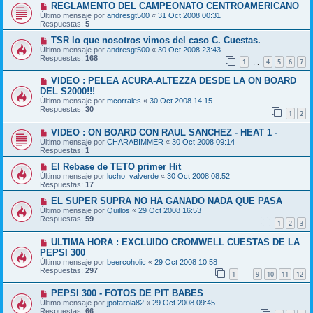
REGLAMENTO DEL CAMPEONATO CENTROAMERICANO
Último mensaje por
andresgt500
«
31 Oct 2008 00:31
Respuestas:
5
TSR lo que nosotros vimos del caso C. Cuestas.
Último mensaje por
andresgt500
«
30 Oct 2008 23:43
Respuestas:
168
1
4
5
6
7
…
VIDEO : PELEA ACURA-ALTEZZA DESDE LA ON BOARD
DEL S2000!!!
Último mensaje por
mcorrales
«
30 Oct 2008 14:15
Respuestas:
30
1
2
VIDEO : ON BOARD CON RAUL SANCHEZ - HEAT 1 -
Último mensaje por
CHARABIMMER
«
30 Oct 2008 09:14
Respuestas:
1
El Rebase de TETO primer Hit
Último mensaje por
lucho_valverde
«
30 Oct 2008 08:52
Respuestas:
17
EL SUPER SUPRA NO HA GANADO NADA QUE PASA
Último mensaje por
Quillos
«
29 Oct 2008 16:53
Respuestas:
59
1
2
3
ULTIMA HORA : EXCLUIDO CROMWELL CUESTAS DE LA
PEPSI 300
Último mensaje por
beercoholic
«
29 Oct 2008 10:58
Respuestas:
297
1
9
10
11
12
…
PEPSI 300 - FOTOS DE PIT BABES
Último mensaje por
jpotarola82
«
29 Oct 2008 09:45
Respuestas:
66