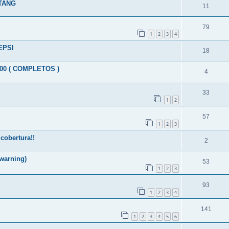
TANG
11
79
1
2
3
4
EPSI
18
0 ( COMPLETOS )
4
33
1
2
57
1
2
3
cobertura!!
2
warning)
53
1
2
3
93
1
2
3
4
141
1
2
3
4
5
6