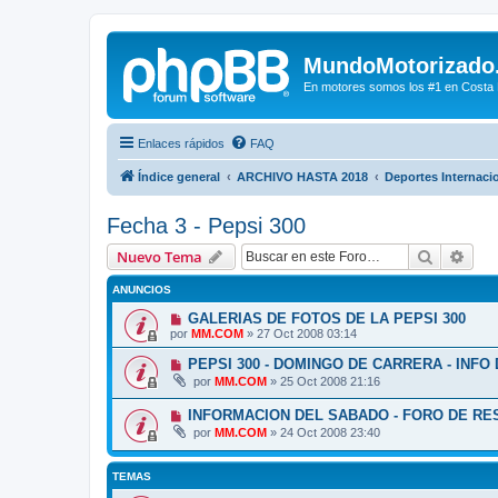
MundoMotorizado
En motores somos los #1 en Costa Ri
Enlaces rápidos
FAQ
Índice general
ARCHIVO HASTA 2018
Deportes Internaci
Fecha 3 - Pepsi 300
Buscar
Bús
Nuevo Tema
ANUNCIOS
GALERIAS DE FOTOS DE LA PEPSI 300
por
MM.COM
»
27 Oct 2008 03:14
PEPSI 300 - DOMINGO DE CARRERA - INFO
por
MM.COM
»
25 Oct 2008 21:16
INFORMACION DEL SABADO - FORO DE RE
por
MM.COM
»
24 Oct 2008 23:40
TEMAS