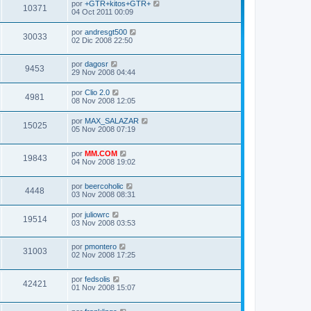
por
+GTR+kitos+GTR+
10371
04 Oct 2011 00:09
por
andresgt500
30033
02 Dic 2008 22:50
por
dagosr
9453
29 Nov 2008 04:44
por
Clio 2.0
4981
08 Nov 2008 12:05
por
MAX_SALAZAR
15025
05 Nov 2008 07:19
por
MM.COM
19843
04 Nov 2008 19:02
por
beercoholic
4448
03 Nov 2008 08:31
por
juliowrc
19514
03 Nov 2008 03:53
por
pmontero
31003
02 Nov 2008 17:25
por
fedsolis
42421
01 Nov 2008 15:07