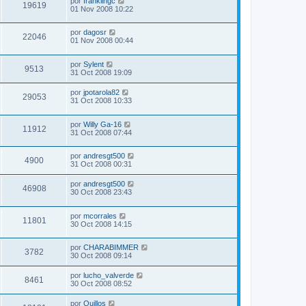
por
franklingc
19619
01 Nov 2008 10:22
por
dagosr
22046
01 Nov 2008 00:44
por
Sylent
9513
31 Oct 2008 19:09
por
jpotarola82
29053
31 Oct 2008 10:33
por
Willy Ga-16
11912
31 Oct 2008 07:44
por
andresgt500
4900
31 Oct 2008 00:31
por
andresgt500
46908
30 Oct 2008 23:43
por
mcorrales
11801
30 Oct 2008 14:15
por
CHARABIMMER
3782
30 Oct 2008 09:14
por
lucho_valverde
8461
30 Oct 2008 08:52
por
Quillos