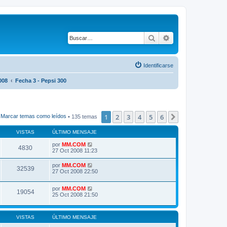
Buscar
Búsqueda avanza
Identificarse
008
Fecha 3 - Pepsi 300
1
2
3
4
5
6
Siguiente
Marcar temas como leídos
• 135 temas
VISTAS
ÚLTIMO MENSAJE
por
MM.COM
4830
27 Oct 2008 11:23
por
MM.COM
32539
27 Oct 2008 22:50
por
MM.COM
19054
25 Oct 2008 21:50
VISTAS
ÚLTIMO MENSAJE