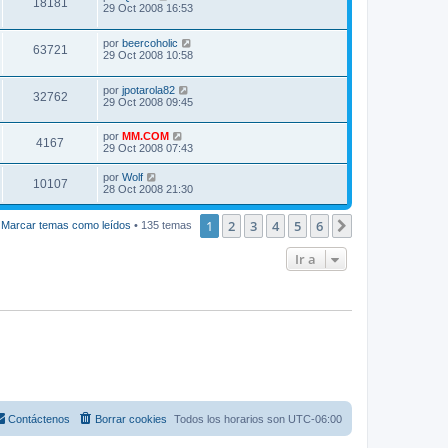
18181
29 Oct 2008 16:53
por
beercoholic
63721
29 Oct 2008 10:58
por
jpotarola82
32762
29 Oct 2008 09:45
por
MM.COM
4167
29 Oct 2008 07:43
por
Wolf
10107
28 Oct 2008 21:30
1
2
3
4
5
6
Siguiente
Marcar temas como leídos
• 135 temas
Ir a
Contáctenos
Borrar cookies
Todos los horarios son
UTC-06:00