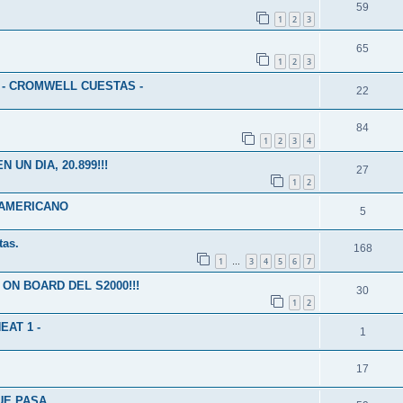
59
1
2
3
65
1
2
3
 - CROMWELL CUESTAS -
22
84
1
2
3
4
UN DIA, 20.899!!!
27
1
2
AMERICANO
5
tas.
168
1
3
4
5
6
7
…
ON BOARD DEL S2000!!!
30
1
2
EAT 1 -
1
17
UE PASA