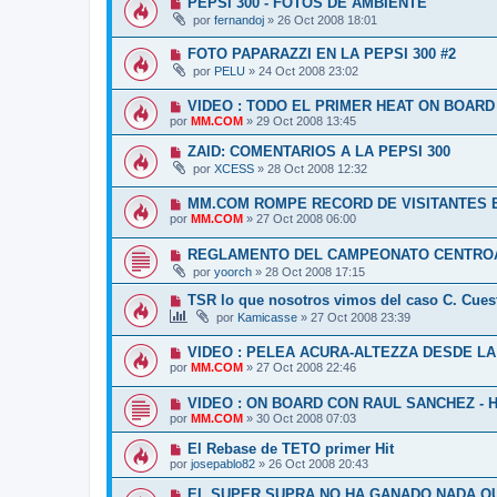
PEPSI 300 - FOTOS DE AMBIENTE
por
fernandoj
»
26 Oct 2008 18:01
FOTO PAPARAZZI EN LA PEPSI 300 #2
por
PELU
»
24 Oct 2008 23:02
VIDEO : TODO EL PRIMER HEAT ON BOARD
por
MM.COM
»
29 Oct 2008 13:45
ZAID: COMENTARIOS A LA PEPSI 300
por
XCESS
»
28 Oct 2008 12:32
MM.COM ROMPE RECORD DE VISITANTES EN 
por
MM.COM
»
27 Oct 2008 06:00
REGLAMENTO DEL CAMPEONATO CENTRO
por
yoorch
»
28 Oct 2008 17:15
TSR lo que nosotros vimos del caso C. Cues
por
Kamicasse
»
27 Oct 2008 23:39
VIDEO : PELEA ACURA-ALTEZZA DESDE LA 
por
MM.COM
»
27 Oct 2008 22:46
VIDEO : ON BOARD CON RAUL SANCHEZ - H
por
MM.COM
»
30 Oct 2008 07:03
El Rebase de TETO primer Hit
por
josepablo82
»
26 Oct 2008 20:43
EL SUPER SUPRA NO HA GANADO NADA Q