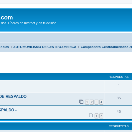
.com
ca. Líderes en Internet y en televisión.
onales
AUTOMOVILISMO DE CENTROAMERICA
Campeonato Centroamericano 2
queda avanzada
RESPUESTAS
1
 DE RESPALDO
86
1
2
3
4
SPALDO -
46
1
2
RESPUESTAS