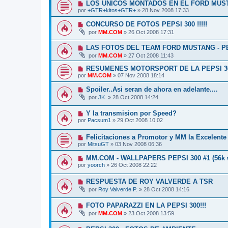
LOS UNICOS MONTADOS EN EL FORD MUS
por
+GTR+kitos+GTR+
»
28 Nov 2008 17:33
CONCURSO DE FOTOS PEPSI 300 !!!!!
por
MM.COM
»
26 Oct 2008 17:31
LAS FOTOS DEL TEAM FORD MUSTANG - P
por
MM.COM
»
27 Oct 2008 11:43
RESUMENES MOTORSPORT DE LA PEPSI 30
por
MM.COM
»
07 Nov 2008 18:14
Spoiler..Asi seran de ahora en adelante....
por
JK.
»
28 Oct 2008 14:24
Y la transmision por Speed?
por
Pacsum1
»
29 Oct 2008 10:02
Felicitaciones a Promotor y MM la Excelente 
por
MitsuGT
»
03 Nov 2008 06:36
MM.COM - WALLPAPERS PEPSI 300 #1 (56k 
por
yoorch
»
26 Oct 2008 22:22
RESPUESTA DE ROY VALVERDE A TSR
por
Roy Valverde P.
»
28 Oct 2008 14:16
FOTO PAPARAZZI EN LA PEPSI 300!!!
por
MM.COM
»
23 Oct 2008 13:59