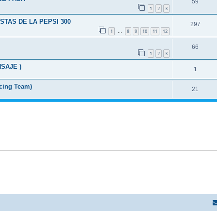
59
1
2
3
TAS DE LA PEPSI 300
297
1
8
9
10
11
12
…
66
1
2
3
NSAJE )
1
cing Team)
21