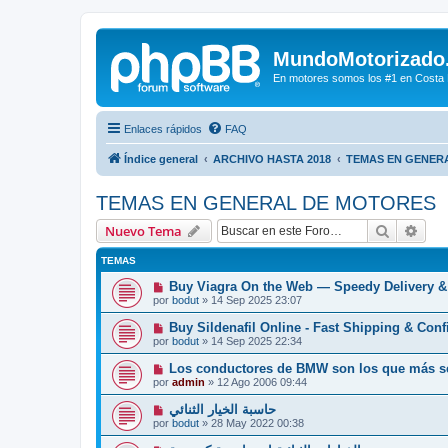
MundoMotorizado
En motores somos los #1 en Costa Ri
Enlaces rápidos
FAQ
Índice general
ARCHIVO HASTA 2018
TEMAS EN GENER
TEMAS EN GENERAL DE MOTORES
Buscar
Bús
Nuevo Tema
TEMAS
Buy Viagra On the Web — Speedy Delivery &
por
bodut
»
14 Sep 2025 23:07
Buy Sildenafil Online - Fast Shipping & Conf
por
bodut
»
14 Sep 2025 22:34
Los conductores de BMW son los que más se
por
admin
»
12 Ago 2006 09:44
حاسبة الخيار الثنائي
por
bodut
»
28 May 2022 00:38