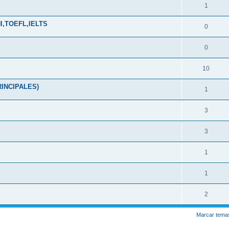
1
NI,TOEFL,IELTS
0
0
10
INCIPALES)
1
3
3
1
1
2
Marcar tema