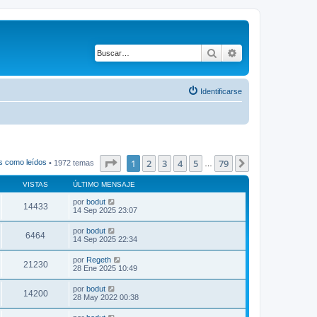
Buscar
Búsqueda avanza
Identificarse
Página
1
de
79
1
2
3
4
5
79
Siguiente
s como leídos
• 1972 temas
…
VISTAS
ÚLTIMO MENSAJE
por
bodut
14433
14 Sep 2025 23:07
por
bodut
6464
14 Sep 2025 22:34
por
Regeth
21230
28 Ene 2025 10:49
por
bodut
14200
28 May 2022 00:38