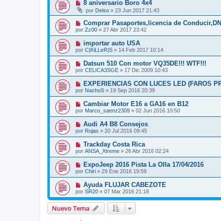
8 aniversario Boro 4x4
por
Delso
»
23 Jun 2017 21:43
Comprar Pasaportes,licencia de Conducir,D
por
Zz00
»
27 Abr 2017 23:42
importar auto USA
por
C|KiLLeR|S
»
14 Feb 2017 10:14
Datsun 510 Con motor VQ35DE!!! WTF!!!
por
CELICA3SGE
»
17 Dic 2009 10:43
EXPERIENCIAS CON LUCES LED (FAROS PR
por
NachoS
»
19 Sep 2016 20:39
Cambiar Motor E16 a GA16 en B12
por
Marco_saenz2309
»
02 Jun 2016 10:50
Audi A4 B8 Consejos
por
Rojas
»
20 Jul 2016 09:45
Trackday Costa Rica
por
ANSA_Xtreme
»
26 Abr 2016 02:24
ExpoJeep 2016 Pista La Olla 17/04/2016
por
Chiri
»
29 Ene 2016 19:59
Ayuda FLUJAR CABEZOTE
por
SR20
»
07 Mar 2016 21:18
Nuevo Tema