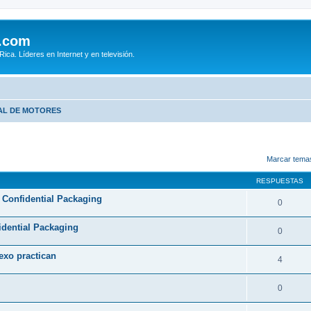
.com
ca. Líderes en Internet y en televisión.
AL DE MOTORES
queda avanzada
Marcar tema
RESPUESTAS
 Confidential Packaging
0
idential Packaging
0
xo practican
4
0