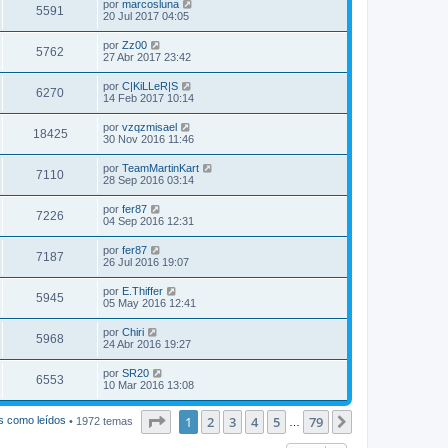
por
marcosluna
5591
20 Jul 2017 04:05
por
Zz00
5762
27 Abr 2017 23:42
por
C|KiLLeR|S
6270
14 Feb 2017 10:14
por
vzqzmisael
18425
30 Nov 2016 11:46
por
TeamMartinKart
7110
28 Sep 2016 03:14
por
fer87
7226
04 Sep 2016 12:31
por
fer87
7187
26 Jul 2016 19:07
por
E.Thiffer
5945
05 May 2016 12:41
por
Chiri
5968
24 Abr 2016 19:27
por
SR20
6553
10 Mar 2016 13:08
Página
1
de
79
1
2
3
4
5
79
Siguiente
s como leídos
• 1972 temas
…