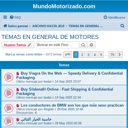
MundoMotorizado.com
FAQ
Identificarse
B
Índice general
ARCHIVO HASTA 2018
TEMAS EN GENERAL DE MOTORES
u
TEMAS EN GENERAL DE MOTORES
s
Buscar
Búsqueda avanzad
Nuevo Tema
c
a
Página
1
de
79
1
2
3
4
5
79
Si
Marcar temas como leídos
• 1972 temas
…
r
Temas
Buy Viagra On the Web — Speedy Delivery & Confidential
Packaging
Último mensaje por
bodut
«
14 Sep 2025 23:07
Buy Sildenafil Online - Fast Shipping & Confidential
Packaging
Último mensaje por
bodut
«
14 Sep 2025 22:34
Los conductores de BMW son los que más sexo practican
Último mensaje por
Regeth
«
28 Ene 2025 10:49
Respuestas:
4
حاسبة الخيار الثنائي
Último mensaje por
bodut
«
28 May 2022 00:38