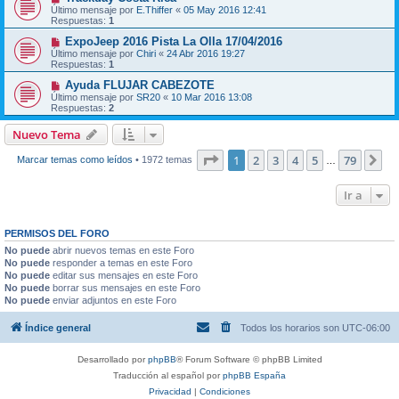
Último mensaje por
E.Thiffer
«
05 May 2016 12:41
Respuestas:
1
ExpoJeep 2016 Pista La Olla 17/04/2016
Último mensaje por
Chiri
«
24 Abr 2016 19:27
Respuestas:
1
Ayuda FLUJAR CABEZOTE
Último mensaje por
SR20
«
10 Mar 2016 13:08
Respuestas:
2
Nuevo Tema
Página
1
de
79
1
2
3
4
5
79
Si
Marcar temas como leídos
• 1972 temas
…
Ir a
PERMISOS DEL FORO
No puede
abrir nuevos temas en este Foro
No puede
responder a temas en este Foro
No puede
editar sus mensajes en este Foro
No puede
borrar sus mensajes en este Foro
No puede
enviar adjuntos en este Foro
Índice general
Todos los horarios son
UTC-06:00
Desarrollado por
phpBB
® Forum Software © phpBB Limited
Traducción al español por
phpBB España
Privacidad
|
Condiciones