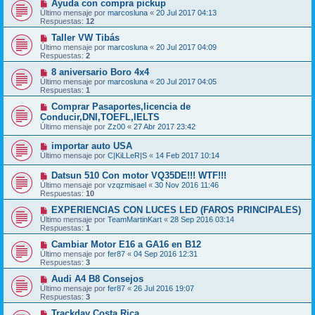
Ayuda con compra pickup
Último mensaje por
marcosluna
«
20 Jul 2017 04:13
Respuestas:
12
Taller VW Tibás
Último mensaje por
marcosluna
«
20 Jul 2017 04:09
Respuestas:
2
8 aniversario Boro 4x4
Último mensaje por
marcosluna
«
20 Jul 2017 04:05
Respuestas:
1
Comprar Pasaportes,licencia de
Conducir,DNI,TOEFL,IELTS
Último mensaje por
Zz00
«
27 Abr 2017 23:42
importar auto USA
Último mensaje por
C|KiLLeR|S
«
14 Feb 2017 10:14
Datsun 510 Con motor VQ35DE!!! WTF!!!
Último mensaje por
vzqzmisael
«
30 Nov 2016 11:46
Respuestas:
10
EXPERIENCIAS CON LUCES LED (FAROS PRINCIPALES)
Último mensaje por
TeamMartinKart
«
28 Sep 2016 03:14
Respuestas:
1
Cambiar Motor E16 a GA16 en B12
Último mensaje por
fer87
«
04 Sep 2016 12:31
Respuestas:
3
Audi A4 B8 Consejos
Último mensaje por
fer87
«
26 Jul 2016 19:07
Respuestas:
3
Trackday Costa Rica