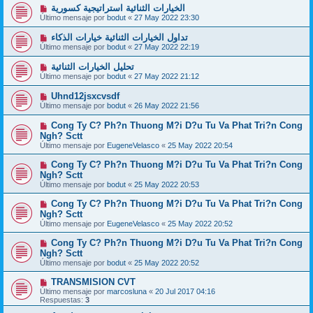
الخيارات الثنائية استراتيجية كسورية
Último mensaje por
bodut
«
27 May 2022 23:30
تداول الخيارات الثنائية خيارات الذكاء
Último mensaje por
bodut
«
27 May 2022 22:19
تحليل الخيارات الثنائية
Último mensaje por
bodut
«
27 May 2022 21:12
Uhnd12jsxcvsdf
Último mensaje por
bodut
«
26 May 2022 21:56
Cong Ty C? Ph?n Thuong M?i D?u Tu Va Phat Tri?n Cong
Ngh? Sctt
Último mensaje por
EugeneVelasco
«
25 May 2022 20:54
Cong Ty C? Ph?n Thuong M?i D?u Tu Va Phat Tri?n Cong
Ngh? Sctt
Último mensaje por
bodut
«
25 May 2022 20:53
Cong Ty C? Ph?n Thuong M?i D?u Tu Va Phat Tri?n Cong
Ngh? Sctt
Último mensaje por
EugeneVelasco
«
25 May 2022 20:52
Cong Ty C? Ph?n Thuong M?i D?u Tu Va Phat Tri?n Cong
Ngh? Sctt
Último mensaje por
bodut
«
25 May 2022 20:52
TRANSMISION CVT
Último mensaje por
marcosluna
«
20 Jul 2017 04:16
Respuestas:
3