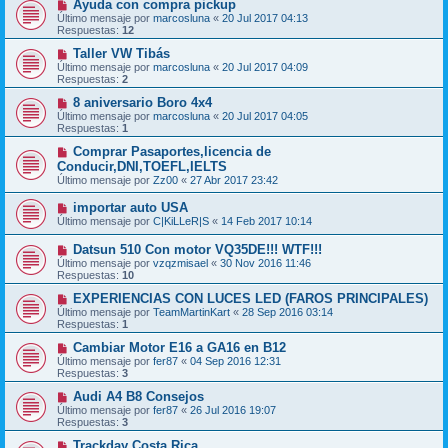
Ayuda con compra pickup
Último mensaje por
marcosluna
«
20 Jul 2017 04:13
Respuestas:
12
Taller VW Tibás
Último mensaje por
marcosluna
«
20 Jul 2017 04:09
Respuestas:
2
8 aniversario Boro 4x4
Último mensaje por
marcosluna
«
20 Jul 2017 04:05
Respuestas:
1
Comprar Pasaportes,licencia de
Conducir,DNI,TOEFL,IELTS
Último mensaje por
Zz00
«
27 Abr 2017 23:42
importar auto USA
Último mensaje por
C|KiLLeR|S
«
14 Feb 2017 10:14
Datsun 510 Con motor VQ35DE!!! WTF!!!
Último mensaje por
vzqzmisael
«
30 Nov 2016 11:46
Respuestas:
10
EXPERIENCIAS CON LUCES LED (FAROS PRINCIPALES)
Último mensaje por
TeamMartinKart
«
28 Sep 2016 03:14
Respuestas:
1
Cambiar Motor E16 a GA16 en B12
Último mensaje por
fer87
«
04 Sep 2016 12:31
Respuestas:
3
Audi A4 B8 Consejos
Último mensaje por
fer87
«
26 Jul 2016 19:07
Respuestas:
3
Trackday Costa Rica