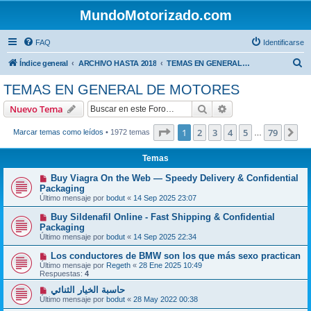
MundoMotorizado.com
FAQ
Identificarse
B
Índice general
ARCHIVO HASTA 2018
TEMAS EN GENERAL DE MOTORES
u
TEMAS EN GENERAL DE MOTORES
s
Buscar
Búsqueda avanzad
Nuevo Tema
c
a
Página
1
de
79
1
2
3
4
5
79
Si
Marcar temas como leídos
• 1972 temas
…
r
Temas
Buy Viagra On the Web — Speedy Delivery & Confidential
Packaging
Último mensaje por
bodut
«
14 Sep 2025 23:07
Buy Sildenafil Online - Fast Shipping & Confidential
Packaging
Último mensaje por
bodut
«
14 Sep 2025 22:34
Los conductores de BMW son los que más sexo practican
Último mensaje por
Regeth
«
28 Ene 2025 10:49
Respuestas:
4
حاسبة الخيار الثنائي
Último mensaje por
bodut
«
28 May 2022 00:38