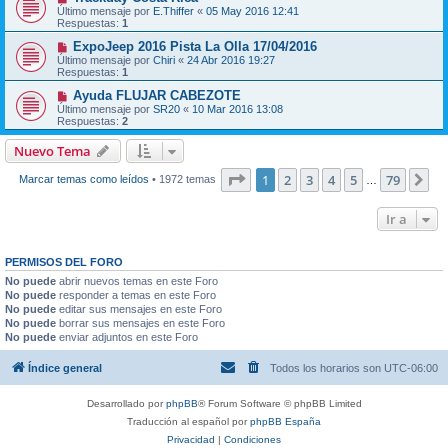
Último mensaje por
E.Thiffer
«
05 May 2016 12:41
Respuestas:
1
ExpoJeep 2016 Pista La Olla 17/04/2016
Último mensaje por
Chiri
«
24 Abr 2016 19:27
Respuestas:
1
Ayuda FLUJAR CABEZOTE
Último mensaje por
SR20
«
10 Mar 2016 13:08
Respuestas:
2
Nuevo Tema
Página
1
de
79
1
2
3
4
5
79
Si
Marcar temas como leídos
• 1972 temas
…
Ir a
PERMISOS DEL FORO
No puede
abrir nuevos temas en este Foro
No puede
responder a temas en este Foro
No puede
editar sus mensajes en este Foro
No puede
borrar sus mensajes en este Foro
No puede
enviar adjuntos en este Foro
Índice general
Todos los horarios son
UTC-06:00
Desarrollado por
phpBB
® Forum Software © phpBB Limited
Traducción al español por
phpBB España
Privacidad
|
Condiciones