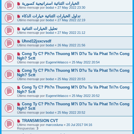
الخيارات الثنائية استراتيجية كسورية
Último mensaje por
bodut
«
27 May 2022 23:30
تداول الخيارات الثنائية خيارات الذكاء
Último mensaje por
bodut
«
27 May 2022 22:19
تحليل الخيارات الثنائية
Último mensaje por
bodut
«
27 May 2022 21:12
Uhnd12jsxcvsdf
Último mensaje por
bodut
«
26 May 2022 21:56
Cong Ty C? Ph?n Thuong M?i D?u Tu Va Phat Tri?n Cong
Ngh? Sctt
Último mensaje por
EugeneVelasco
«
25 May 2022 20:54
Cong Ty C? Ph?n Thuong M?i D?u Tu Va Phat Tri?n Cong
Ngh? Sctt
Último mensaje por
bodut
«
25 May 2022 20:53
Cong Ty C? Ph?n Thuong M?i D?u Tu Va Phat Tri?n Cong
Ngh? Sctt
Último mensaje por
EugeneVelasco
«
25 May 2022 20:52
Cong Ty C? Ph?n Thuong M?i D?u Tu Va Phat Tri?n Cong
Ngh? Sctt
Último mensaje por
bodut
«
25 May 2022 20:52
TRANSMISION CVT
Último mensaje por
marcosluna
«
20 Jul 2017 04:16
Respuestas:
3