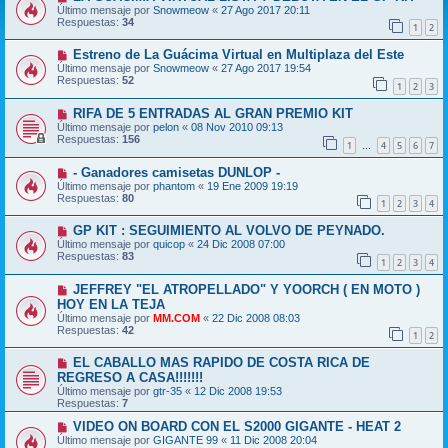
Último mensaje por
Snowmeow
«
27 Ago 2017 20:11
Respuestas:
34
1
2
Estreno de La Guácima Virtual en Multiplaza del Este
Último mensaje por
Snowmeow
«
27 Ago 2017 19:54
Respuestas:
52
1
2
3
RIFA DE 5 ENTRADAS AL GRAN PREMIO KIT
Último mensaje por
pelon
«
08 Nov 2010 09:13
Respuestas:
156
1
4
5
6
7
…
- Ganadores camisetas DUNLOP -
Último mensaje por
phantom
«
19 Ene 2009 19:19
Respuestas:
80
1
2
3
4
GP KIT : SEGUIMIENTO AL VOLVO DE PEYNADO.
Último mensaje por
quicop
«
24 Dic 2008 07:00
Respuestas:
83
1
2
3
4
JEFFREY "EL ATROPELLADO" Y YOORCH ( EN MOTO )
HOY EN LA TEJA
Último mensaje por
MM.COM
«
22 Dic 2008 08:03
Respuestas:
42
1
2
EL CABALLO MAS RAPIDO DE COSTA RICA DE
REGRESO A CASA!!!!!!!
Último mensaje por
gtr-35
«
12 Dic 2008 19:53
Respuestas:
7
VIDEO ON BOARD CON EL S2000 GIGANTE - HEAT 2
Último mensaje por
GIGANTE 99
«
11 Dic 2008 20:04