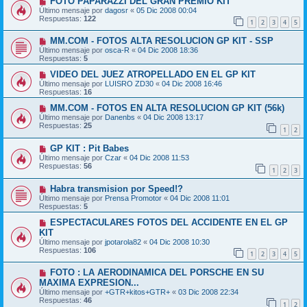
FOTO PAPARAZZI DEL GRAN PREMIO KIT
Último mensaje por
dagosr
«
05 Dic 2008 00:04
Respuestas:
122
1
2
3
4
5
MM.COM - FOTOS ALTA RESOLUCION GP KIT - SSP
Último mensaje por
osca-R
«
04 Dic 2008 18:36
Respuestas:
5
VIDEO DEL JUEZ ATROPELLADO EN EL GP KIT
Último mensaje por
LUISRO ZD30
«
04 Dic 2008 16:46
Respuestas:
16
MM.COM - FOTOS EN ALTA RESOLUCION GP KIT (56k)
Último mensaje por
Danenbs
«
04 Dic 2008 13:17
Respuestas:
25
1
2
GP KIT : Pit Babes
Último mensaje por
Czar
«
04 Dic 2008 11:53
Respuestas:
56
1
2
3
Habra transmision por Speed!?
Último mensaje por
Prensa Promotor
«
04 Dic 2008 11:01
Respuestas:
5
ESPECTACULARES FOTOS DEL ACCIDENTE EN EL GP
KIT
Último mensaje por
jpotarola82
«
04 Dic 2008 10:30
Respuestas:
106
1
2
3
4
5
FOTO : LA AERODINAMICA DEL PORSCHE EN SU
MAXIMA EXPRESION...
Último mensaje por
+GTR+kitos+GTR+
«
03 Dic 2008 22:34
Respuestas:
46
1
2