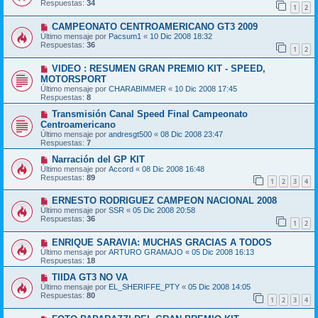
Respuestas:
34
1
2
CAMPEONATO CENTROAMERICANO GT3 2009
Último mensaje por
Pacsum1
«
10 Dic 2008 18:32
Respuestas:
36
1
2
VIDEO : RESUMEN GRAN PREMIO KIT - SPEED,
MOTORSPORT
Último mensaje por
CHARABIMMER
«
10 Dic 2008 17:45
Respuestas:
8
Transmisión Canal Speed Final Campeonato
Centroamericano
Último mensaje por
andresgt500
«
08 Dic 2008 23:47
Respuestas:
7
Narración del GP KIT
Último mensaje por
Accord
«
08 Dic 2008 16:48
Respuestas:
89
1
2
3
4
ERNESTO RODRIGUEZ CAMPEON NACIONAL 2008
Último mensaje por
SSR
«
05 Dic 2008 20:58
Respuestas:
36
1
2
ENRIQUE SARAVIA: MUCHAS GRACIAS A TODOS
Último mensaje por
ARTURO GRAMAJO
«
05 Dic 2008 16:13
Respuestas:
18
TIIDA GT3 NO VA
Último mensaje por
EL_SHERIFFE_PTY
«
05 Dic 2008 14:05
Respuestas:
80
1
2
3
4