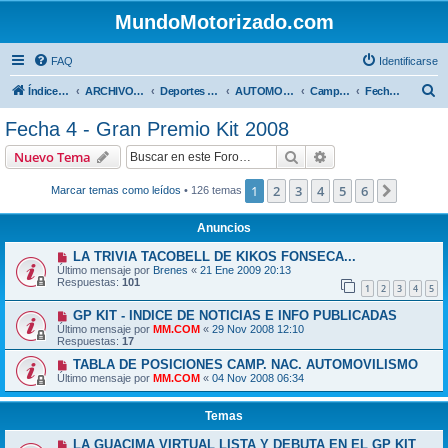
MundoMotorizado.com
FAQ
Identificarse
B
Índice general
ARCHIVO HASTA 2018
Deportes Internacionales
AUTOMOVILISMO DE CENTROAMERICA
Campeonato Centroamericano 2008
Fecha 4 - Gran Premio Kit 2008
u
Fecha 4 - Gran Premio Kit 2008
s
Buscar
Búsqueda avanzad
Nuevo Tema
c
a
1
2
3
4
5
6
Siguien
Marcar temas como leídos
• 126 temas
r
Anuncios
LA TRIVIA TACOBELL DE KIKOS FONSECA...
Último mensaje por
Brenes
«
21 Ene 2009 20:13
Respuestas:
101
1
2
3
4
5
GP KIT - INDICE DE NOTICIAS E INFO PUBLICADAS
Último mensaje por
MM.COM
«
29 Nov 2008 12:10
Respuestas:
17
TABLA DE POSICIONES CAMP. NAC. AUTOMOVILISMO
Último mensaje por
MM.COM
«
04 Nov 2008 06:34
Temas
LA GUACIMA VIRTUAL LISTA Y DEBUTA EN EL GP KIT