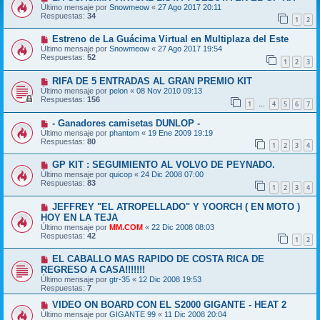
Último mensaje por
Snowmeow
«
27 Ago 2017 20:11
Respuestas:
34
1
2
Estreno de La Guácima Virtual en Multiplaza del Este
Último mensaje por
Snowmeow
«
27 Ago 2017 19:54
Respuestas:
52
1
2
3
RIFA DE 5 ENTRADAS AL GRAN PREMIO KIT
Último mensaje por
pelon
«
08 Nov 2010 09:13
Respuestas:
156
1
4
5
6
7
…
- Ganadores camisetas DUNLOP -
Último mensaje por
phantom
«
19 Ene 2009 19:19
Respuestas:
80
1
2
3
4
GP KIT : SEGUIMIENTO AL VOLVO DE PEYNADO.
Último mensaje por
quicop
«
24 Dic 2008 07:00
Respuestas:
83
1
2
3
4
JEFFREY "EL ATROPELLADO" Y YOORCH ( EN MOTO )
HOY EN LA TEJA
Último mensaje por
MM.COM
«
22 Dic 2008 08:03
Respuestas:
42
1
2
EL CABALLO MAS RAPIDO DE COSTA RICA DE
REGRESO A CASA!!!!!!!
Último mensaje por
gtr-35
«
12 Dic 2008 19:53
Respuestas:
7
VIDEO ON BOARD CON EL S2000 GIGANTE - HEAT 2
Último mensaje por
GIGANTE 99
«
11 Dic 2008 20:04