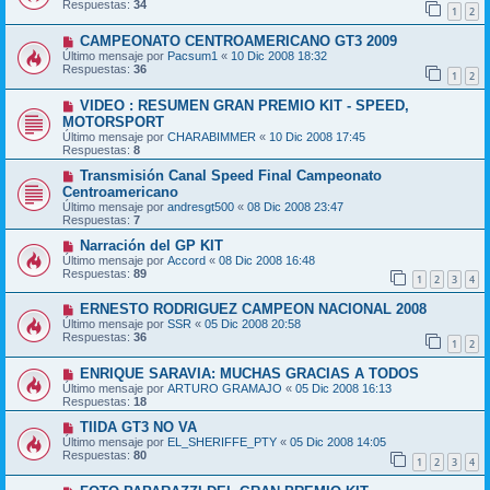
Respuestas:
34
1
2
CAMPEONATO CENTROAMERICANO GT3 2009
Último mensaje por
Pacsum1
«
10 Dic 2008 18:32
Respuestas:
36
1
2
VIDEO : RESUMEN GRAN PREMIO KIT - SPEED,
MOTORSPORT
Último mensaje por
CHARABIMMER
«
10 Dic 2008 17:45
Respuestas:
8
Transmisión Canal Speed Final Campeonato
Centroamericano
Último mensaje por
andresgt500
«
08 Dic 2008 23:47
Respuestas:
7
Narración del GP KIT
Último mensaje por
Accord
«
08 Dic 2008 16:48
Respuestas:
89
1
2
3
4
ERNESTO RODRIGUEZ CAMPEON NACIONAL 2008
Último mensaje por
SSR
«
05 Dic 2008 20:58
Respuestas:
36
1
2
ENRIQUE SARAVIA: MUCHAS GRACIAS A TODOS
Último mensaje por
ARTURO GRAMAJO
«
05 Dic 2008 16:13
Respuestas:
18
TIIDA GT3 NO VA
Último mensaje por
EL_SHERIFFE_PTY
«
05 Dic 2008 14:05
Respuestas:
80
1
2
3
4