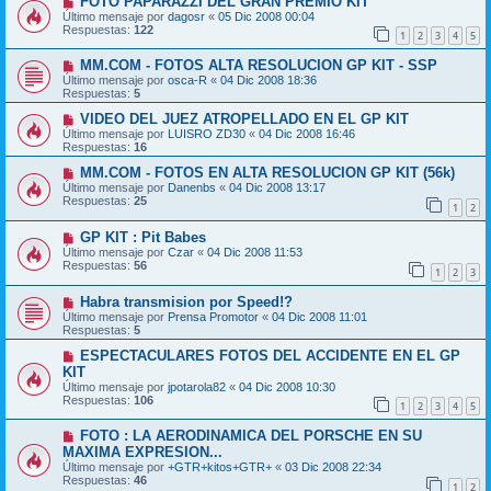
FOTO PAPARAZZI DEL GRAN PREMIO KIT
Último mensaje por
dagosr
«
05 Dic 2008 00:04
Respuestas:
122
1
2
3
4
5
MM.COM - FOTOS ALTA RESOLUCION GP KIT - SSP
Último mensaje por
osca-R
«
04 Dic 2008 18:36
Respuestas:
5
VIDEO DEL JUEZ ATROPELLADO EN EL GP KIT
Último mensaje por
LUISRO ZD30
«
04 Dic 2008 16:46
Respuestas:
16
MM.COM - FOTOS EN ALTA RESOLUCION GP KIT (56k)
Último mensaje por
Danenbs
«
04 Dic 2008 13:17
Respuestas:
25
1
2
GP KIT : Pit Babes
Último mensaje por
Czar
«
04 Dic 2008 11:53
Respuestas:
56
1
2
3
Habra transmision por Speed!?
Último mensaje por
Prensa Promotor
«
04 Dic 2008 11:01
Respuestas:
5
ESPECTACULARES FOTOS DEL ACCIDENTE EN EL GP
KIT
Último mensaje por
jpotarola82
«
04 Dic 2008 10:30
Respuestas:
106
1
2
3
4
5
FOTO : LA AERODINAMICA DEL PORSCHE EN SU
MAXIMA EXPRESION...
Último mensaje por
+GTR+kitos+GTR+
«
03 Dic 2008 22:34
Respuestas:
46
1
2