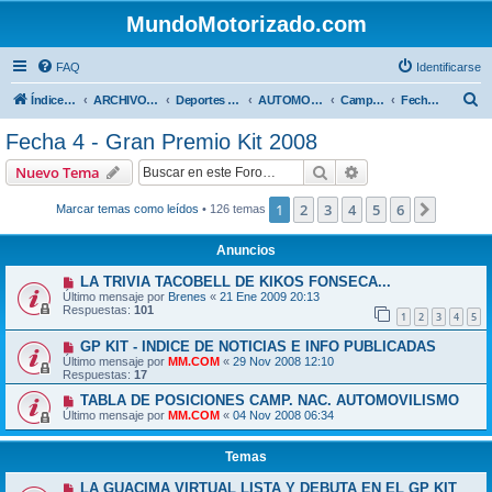
MundoMotorizado.com
FAQ
Identificarse
B
Índice general
ARCHIVO HASTA 2018
Deportes Internacionales
AUTOMOVILISMO DE CENTROAMERICA
Campeonato Centroamericano 2008
Fecha 4 - Gran Premio Kit 2008
u
Fecha 4 - Gran Premio Kit 2008
s
Buscar
Búsqueda avanzad
Nuevo Tema
c
a
1
2
3
4
5
6
Siguien
Marcar temas como leídos
• 126 temas
r
Anuncios
LA TRIVIA TACOBELL DE KIKOS FONSECA...
Último mensaje por
Brenes
«
21 Ene 2009 20:13
Respuestas:
101
1
2
3
4
5
GP KIT - INDICE DE NOTICIAS E INFO PUBLICADAS
Último mensaje por
MM.COM
«
29 Nov 2008 12:10
Respuestas:
17
TABLA DE POSICIONES CAMP. NAC. AUTOMOVILISMO
Último mensaje por
MM.COM
«
04 Nov 2008 06:34
Temas
LA GUACIMA VIRTUAL LISTA Y DEBUTA EN EL GP KIT