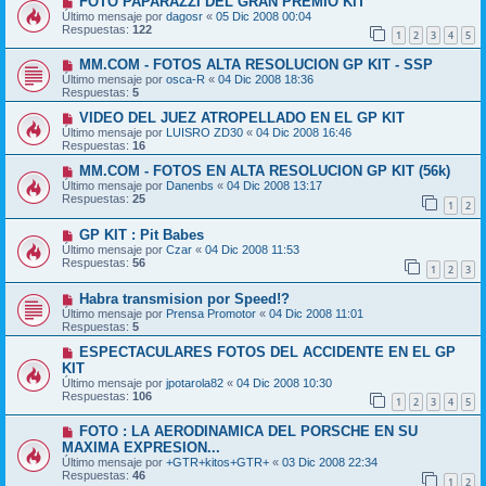
FOTO PAPARAZZI DEL GRAN PREMIO KIT
Último mensaje por
dagosr
«
05 Dic 2008 00:04
Respuestas:
122
1
2
3
4
5
MM.COM - FOTOS ALTA RESOLUCION GP KIT - SSP
Último mensaje por
osca-R
«
04 Dic 2008 18:36
Respuestas:
5
VIDEO DEL JUEZ ATROPELLADO EN EL GP KIT
Último mensaje por
LUISRO ZD30
«
04 Dic 2008 16:46
Respuestas:
16
MM.COM - FOTOS EN ALTA RESOLUCION GP KIT (56k)
Último mensaje por
Danenbs
«
04 Dic 2008 13:17
Respuestas:
25
1
2
GP KIT : Pit Babes
Último mensaje por
Czar
«
04 Dic 2008 11:53
Respuestas:
56
1
2
3
Habra transmision por Speed!?
Último mensaje por
Prensa Promotor
«
04 Dic 2008 11:01
Respuestas:
5
ESPECTACULARES FOTOS DEL ACCIDENTE EN EL GP
KIT
Último mensaje por
jpotarola82
«
04 Dic 2008 10:30
Respuestas:
106
1
2
3
4
5
FOTO : LA AERODINAMICA DEL PORSCHE EN SU
MAXIMA EXPRESION...
Último mensaje por
+GTR+kitos+GTR+
«
03 Dic 2008 22:34
Respuestas:
46
1
2