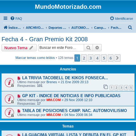
MundoMotorizado.com
FAQ
Identificarse
B
Índice general
ARCHIVO HASTA 2018
Deportes Internacionales
AUTOMOVILISMO DE CENTROAMERICA
Campeonato Centroamericano 2008
Fecha 4 - Gran Premio Kit 2008
u
Fecha 4 - Gran Premio Kit 2008
s
Buscar
Búsqueda avanzad
Nuevo Tema
c
a
1
2
3
4
5
6
Siguien
Marcar temas como leídos
• 126 temas
r
Anuncios
LA TRIVIA TACOBELL DE KIKOS FONSECA...
Último mensaje por
Brenes
«
21 Ene 2009 20:13
Respuestas:
101
1
2
3
4
5
GP KIT - INDICE DE NOTICIAS E INFO PUBLICADAS
Último mensaje por
MM.COM
«
29 Nov 2008 12:10
Respuestas:
17
TABLA DE POSICIONES CAMP. NAC. AUTOMOVILISMO
Último mensaje por
MM.COM
«
04 Nov 2008 06:34
Temas
LA GUACIMA VIRTUAL LISTA Y DEBUTA EN EL GP KIT