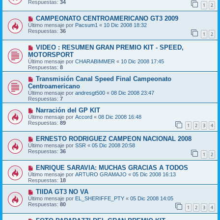
Respuestas:
34
1
2
CAMPEONATO CENTROAMERICANO GT3 2009
Último mensaje por
Pacsum1
«
10 Dic 2008 18:32
Respuestas:
36
1
2
VIDEO : RESUMEN GRAN PREMIO KIT - SPEED,
MOTORSPORT
Último mensaje por
CHARABIMMER
«
10 Dic 2008 17:45
Respuestas:
8
Transmisión Canal Speed Final Campeonato
Centroamericano
Último mensaje por
andresgt500
«
08 Dic 2008 23:47
Respuestas:
7
Narración del GP KIT
Último mensaje por
Accord
«
08 Dic 2008 16:48
Respuestas:
89
1
2
3
4
ERNESTO RODRIGUEZ CAMPEON NACIONAL 2008
Último mensaje por
SSR
«
05 Dic 2008 20:58
Respuestas:
36
1
2
ENRIQUE SARAVIA: MUCHAS GRACIAS A TODOS
Último mensaje por
ARTURO GRAMAJO
«
05 Dic 2008 16:13
Respuestas:
18
TIIDA GT3 NO VA
Último mensaje por
EL_SHERIFFE_PTY
«
05 Dic 2008 14:05
Respuestas:
80
1
2
3
4