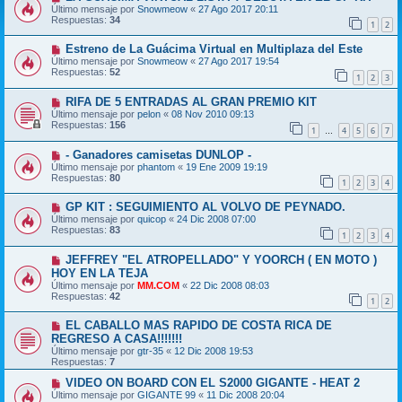
Último mensaje por
Snowmeow
«
27 Ago 2017 20:11
Respuestas:
34
1
2
Estreno de La Guácima Virtual en Multiplaza del Este
Último mensaje por
Snowmeow
«
27 Ago 2017 19:54
Respuestas:
52
1
2
3
RIFA DE 5 ENTRADAS AL GRAN PREMIO KIT
Último mensaje por
pelon
«
08 Nov 2010 09:13
Respuestas:
156
1
4
5
6
7
…
- Ganadores camisetas DUNLOP -
Último mensaje por
phantom
«
19 Ene 2009 19:19
Respuestas:
80
1
2
3
4
GP KIT : SEGUIMIENTO AL VOLVO DE PEYNADO.
Último mensaje por
quicop
«
24 Dic 2008 07:00
Respuestas:
83
1
2
3
4
JEFFREY "EL ATROPELLADO" Y YOORCH ( EN MOTO )
HOY EN LA TEJA
Último mensaje por
MM.COM
«
22 Dic 2008 08:03
Respuestas:
42
1
2
EL CABALLO MAS RAPIDO DE COSTA RICA DE
REGRESO A CASA!!!!!!!
Último mensaje por
gtr-35
«
12 Dic 2008 19:53
Respuestas:
7
VIDEO ON BOARD CON EL S2000 GIGANTE - HEAT 2
Último mensaje por
GIGANTE 99
«
11 Dic 2008 20:04