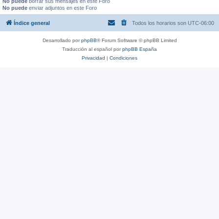
No puede
borrar sus mensajes en este Foro
No puede
enviar adjuntos en este Foro
Índice general
Todos los horarios son
UTC-06:00
Desarrollado por
phpBB
® Forum Software © phpBB Limited
Traducción al español por
phpBB España
Privacidad
|
Condiciones