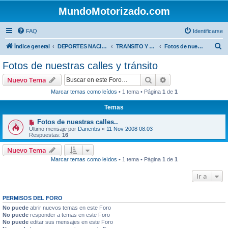
MundoMotorizado.com
FAQ
Identificarse
B
Índice general
DEPORTES NACIONALES
TRANSITO Y OBRAS PUBLICAS COSTA RICA
Fotos de nuestras calles y tránsito
u
Fotos de nuestras calles y tránsito
s
Buscar
Búsqueda avanzad
Nuevo Tema
c
Marcar temas como leídos
• 1 tema • Página
1
de
1
a
Temas
r
Fotos de nuestras calles..
Último mensaje por
Danenbs
«
11 Nov 2008 08:03
Respuestas:
16
Nuevo Tema
Marcar temas como leídos
• 1 tema • Página
1
de
1
Ir a
PERMISOS DEL FORO
No puede
abrir nuevos temas en este Foro
No puede
responder a temas en este Foro
No puede
editar sus mensajes en este Foro