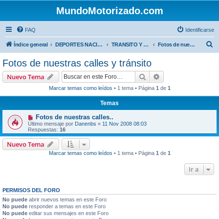
MundoMotorizado.com
FAQ
Identificarse
B
Índice general
DEPORTES NACIONALES
TRANSITO Y OBRAS PUBLICAS COSTA RICA
Fotos de nuestras calles y tránsito
u
Fotos de nuestras calles y tránsito
s
Buscar
Búsqueda avanzad
Nuevo Tema
c
Marcar temas como leídos
• 1 tema • Página
1
de
1
a
Temas
r
Fotos de nuestras calles..
Último mensaje por
Danenbs
«
11 Nov 2008 08:03
Respuestas:
16
Nuevo Tema
Marcar temas como leídos
• 1 tema • Página
1
de
1
Ir a
PERMISOS DEL FORO
No puede
abrir nuevos temas en este Foro
No puede
responder a temas en este Foro
No puede
editar sus mensajes en este Foro