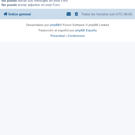
No puede
borrar sus mensajes en este Foro
No puede
enviar adjuntos en este Foro
Índice general
Todos los horarios son
UTC-06:00
Desarrollado por
phpBB
® Forum Software © phpBB Limited
Traducción al español por
phpBB España
Privacidad
|
Condiciones