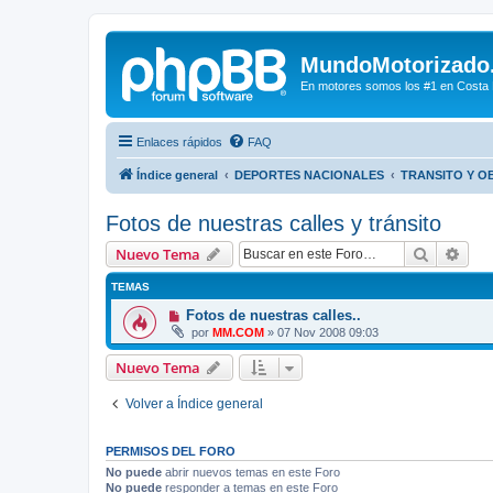
MundoMotorizado
En motores somos los #1 en Costa Ri
Enlaces rápidos
FAQ
Índice general
DEPORTES NACIONALES
TRANSITO Y O
Fotos de nuestras calles y tránsito
Buscar
Bús
Nuevo Tema
TEMAS
Fotos de nuestras calles..
por
MM.COM
»
07 Nov 2008 09:03
Nuevo Tema
Volver a Índice general
PERMISOS DEL FORO
No puede
abrir nuevos temas en este Foro
No puede
responder a temas en este Foro