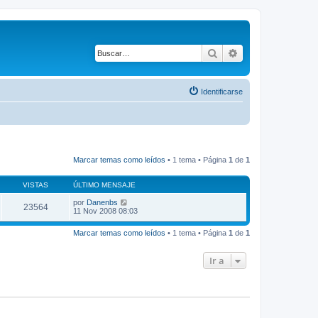
Buscar
Búsqueda avanza
Identificarse
Marcar temas como leídos
• 1 tema • Página
1
de
1
VISTAS
ÚLTIMO MENSAJE
por
Danenbs
23564
11 Nov 2008 08:03
Marcar temas como leídos
• 1 tema • Página
1
de
1
Ir a