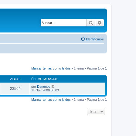
Buscar
Búsqueda avanza
Identificarse
Marcar temas como leídos
• 1 tema • Página
1
de
1
VISTAS
ÚLTIMO MENSAJE
por
Danenbs
23564
11 Nov 2008 08:03
Marcar temas como leídos
• 1 tema • Página
1
de
1
Ir a