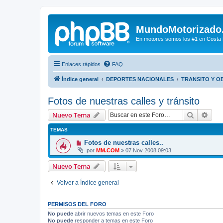
MundoMotorizado
En motores somos los #1 en Costa Ri
Enlaces rápidos
FAQ
Índice general
DEPORTES NACIONALES
TRANSITO Y O
Fotos de nuestras calles y tránsito
Buscar
Bús
Nuevo Tema
TEMAS
Fotos de nuestras calles..
por
MM.COM
»
07 Nov 2008 09:03
Nuevo Tema
Volver a Índice general
PERMISOS DEL FORO
No puede
abrir nuevos temas en este Foro
No puede
responder a temas en este Foro