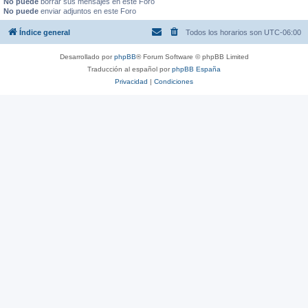
No puede
borrar sus mensajes en este Foro
No puede
enviar adjuntos en este Foro
Índice general
Todos los horarios son
UTC-06:00
Desarrollado por
phpBB
® Forum Software © phpBB Limited
Traducción al español por
phpBB España
Privacidad
|
Condiciones