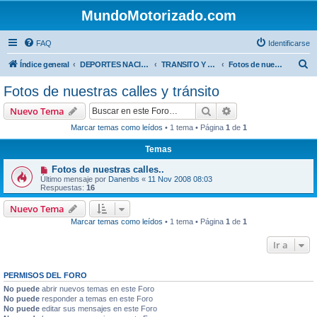
MundoMotorizado.com
FAQ
Identificarse
B
Índice general
DEPORTES NACIONALES
TRANSITO Y OBRAS PUBLICAS COSTA RICA
Fotos de nuestras calles y tránsito
u
Fotos de nuestras calles y tránsito
s
Buscar
Búsqueda avanzad
Nuevo Tema
c
Marcar temas como leídos
• 1 tema • Página
1
de
1
a
Temas
r
Fotos de nuestras calles..
Último mensaje por
Danenbs
«
11 Nov 2008 08:03
Respuestas:
16
Nuevo Tema
Marcar temas como leídos
• 1 tema • Página
1
de
1
Ir a
PERMISOS DEL FORO
No puede
abrir nuevos temas en este Foro
No puede
responder a temas en este Foro
No puede
editar sus mensajes en este Foro