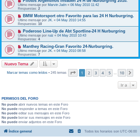
Pilotos Argentinos invaden 24 H de Nurburgring 2010.
Último mensaje por
Marvin Jaén
«
06 May 2010 11:42
Respuestas:
2
BMW Motorsport otro Favorito para las 24 H Nurburgring.
Último mensaje por
JK.
«
04 May 2010 14:55
Respuestas:
10
Poderoso Line-Up de Abt Sportline-24 H Nurburgring
Último mensaje por
ruiz
«
04 May 2010 10:43
Respuestas:
4
Manthey Racing-Gran Favorito 24-Nurburgring.
Último mensaje por
JK.
«
04 May 2010 08:58
Respuestas:
7
Nuevo Tema
Página
1
de
10
1
2
3
4
5
10
Sig
Marcar temas como leídos
• 245 temas
…
Ir a
PERMISOS DEL FORO
No puede
abrir nuevos temas en este Foro
No puede
responder a temas en este Foro
No puede
editar sus mensajes en este Foro
No puede
borrar sus mensajes en este Foro
No puede
enviar adjuntos en este Foro
Índice general
Todos los horarios son
UTC-06:00