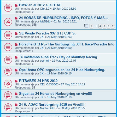
BMW en el 2012 a la DTM.
Último mensaje por
Clio 2.0
«
10 Jun 2010 16:30
Respuestas:
9
24 HORAS DE NURBURGRING - INFO, FOTOS Y MAS...
Último mensaje por
luis51db
«
01 Jun 2010 15:11
Respuestas:
158
1
4
5
6
7
…
SE Vende Porsche 997 GT3 CUP S.
Último mensaje por
JK.
«
21 May 2010 07:03
Porsche GT3 RS- The Nurburgring 30 H. Race/Porsche Info
Último mensaje por
JK.
«
21 May 2010 04:50
Respuestas:
1
Te invitamos a los Track Day de Manthey Racing.
Último mensaje por
escholl
«
19 May 2010 17:07
Respuestas:
3
Opel Astra OPC segundo en las 24 H de Nurburgring.
Último mensaje por
JK.
«
19 May 2010 06:18
PITBABES 24 HRS 2010
Último mensaje por
CELICA3SGE
«
17 May 2010 14:12
Respuestas:
15
Sigue las 24 Horas de Nurburgring en vivo!!!!
Último mensaje por
JK.
«
10 May 2010 01:19
24 H. ADAC Nurburgring 2010 en Vivo!!!!
Último mensaje por
Martin Ortiz V
«
08 May 2010 11:55
Respuestas:
1