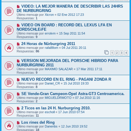
VIDEO: LA MEJOR MANERA DE DESCRIBIR LAS 24HRS
DE NURBURGRING
Último mensaje por
Xicron
«
02 Ene 2012 17:23
Respuestas:
1
VIDEO ON BOARD : RECORD DEL LEXUS LFA EN
NORDSCHLEiFE
Último mensaje por
errolvm
«
15 Sep 2011 11:54
Respuestas:
9
24 Horas de Nürburgring 2011
Último mensaje por
rafa88om
«
04 Jul 2011 20:11
Respuestas:
86
1
2
3
4
VERSION MEJORADA DEL PORSCHE HIBRIDO PARA
NURBURGRING 2011
Último mensaje por
MAXIMO SALAZAR
«
17 Mar 2011 17:11
Respuestas:
9
NUEVO RECORD EN EL RING - PAGANI ZONDA R
Último mensaje por
Daniel_CR
«
15 Jul 2010 19:33
Respuestas:
8
SE Vende-Gran Campeon-Opel Astra-GT3 Centroamerica.
Último mensaje por
MIGUELDRMOTO
«
07 Jul 2010 11:16
Respuestas:
2
2 Ticos en las 24 H. Nurburgring 2010.
Último mensaje por
escholl
«
17 Jun 2010 07:54
Respuestas:
11
Los rines del Ring
Último mensaje por
Danenbs
«
12 Jun 2010 19:52
Respuestas:
18