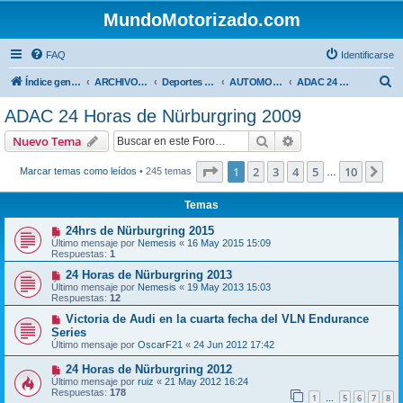
MundoMotorizado.com
FAQ
Identificarse
B
Índice general
ARCHIVO HASTA 2018
Deportes Internacionales
AUTOMOVILISMO INTERNACIONAL
ADAC 24 Horas de Nürburgring 2009
u
ADAC 24 Horas de Nürburgring 2009
s
Buscar
Búsqueda avanzad
Nuevo Tema
c
a
Página
1
de
10
1
2
3
4
5
10
Sig
Marcar temas como leídos
• 245 temas
…
r
Temas
24hrs de Nürburgring 2015
Último mensaje por
Nemesis
«
16 May 2015 15:09
Respuestas:
1
24 Horas de Nürburgring 2013
Último mensaje por
Nemesis
«
19 May 2013 15:03
Respuestas:
12
Victoria de Audi en la cuarta fecha del VLN Endurance
Series
Último mensaje por
OscarF21
«
24 Jun 2012 17:42
24 Horas de Nürburgring 2012
Último mensaje por
ruiz
«
21 May 2012 16:24
Respuestas:
178
1
5
6
7
8
…