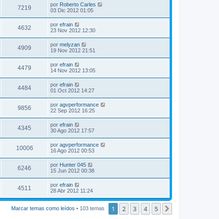
por
Roberto Carles
7219
03 Dic 2012 01:05
por
efrain
4632
23 Nov 2012 12:30
por
melyzan
4909
19 Nov 2012 21:51
por
efrain
4479
14 Nov 2012 13:05
por
efrain
4484
01 Oct 2012 14:27
por
agvperformance
9856
22 Sep 2012 16:25
por
efrain
4345
30 Ago 2012 17:57
por
agvperformance
10006
16 Ago 2012 00:53
por
Hunter 045
6246
15 Jun 2012 00:38
por
efrain
4511
28 Abr 2012 11:24
1
2
3
4
5
Siguiente
Marcar temas como leídos
• 103 temas