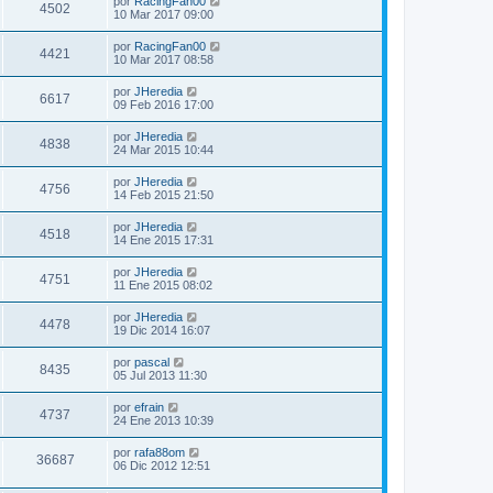
por
RacingFan00
4502
10 Mar 2017 09:00
por
RacingFan00
4421
10 Mar 2017 08:58
por
JHeredia
6617
09 Feb 2016 17:00
por
JHeredia
4838
24 Mar 2015 10:44
por
JHeredia
4756
14 Feb 2015 21:50
por
JHeredia
4518
14 Ene 2015 17:31
por
JHeredia
4751
11 Ene 2015 08:02
por
JHeredia
4478
19 Dic 2014 16:07
por
pascal
8435
05 Jul 2013 11:30
por
efrain
4737
24 Ene 2013 10:39
por
rafa88om
36687
06 Dic 2012 12:51