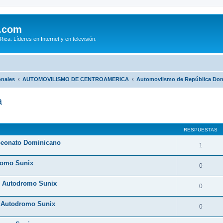
.com
ca. Líderes en Internet y en televisión.
onales
AUTOMOVILISMO DE CENTROAMERICA
Automovilsmo de República Dom
a
queda avanzada
RESPUESTAS
peonato Dominicano
1
dromo Sunix
0
RS Autodromo Sunix
0
S Autodromo Sunix
0