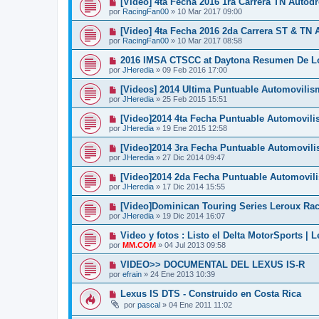
[Video] 4ta Fecha 2016 1ra Carrera TN Auto
por
RacingFan00
»
10 Mar 2017 09:00
[Video] 4ta Fecha 2016 2da Carrera ST & TN
por
RacingFan00
»
10 Mar 2017 08:58
2016 IMSA CTSCC at Daytona Resumen De L
por
JHeredia
»
09 Feb 2016 17:00
[Videos] 2014 Ultima Puntuable Automovili
por
JHeredia
»
25 Feb 2015 15:51
[Video]2014 4ta Fecha Puntuable Automovil
por
JHeredia
»
19 Ene 2015 12:58
[Video]2014 3ra Fecha Puntuable Automovil
por
JHeredia
»
27 Dic 2014 09:47
[Video]2014 2da Fecha Puntuable Automovi
por
JHeredia
»
17 Dic 2014 15:55
[Video]Dominican Touring Series Leroux R
por
JHeredia
»
19 Dic 2014 16:07
Video y fotos : Listo el Delta MotorSports | 
por
MM.COM
»
04 Jul 2013 09:58
VIDEO>> DOCUMENTAL DEL LEXUS IS-R
por
efrain
»
24 Ene 2013 10:39
Lexus IS DTS - Construido en Costa Rica
por
pascal
»
04 Ene 2011 11:02