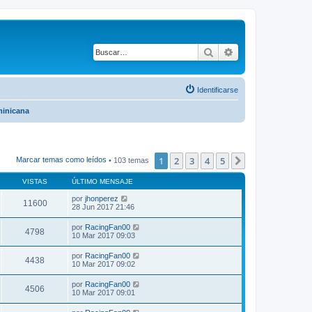
Buscar
Búsqueda avanza
Identificarse
inicana
1
2
3
4
5
Siguiente
Marcar temas como leídos
• 103 temas
VISTAS
ÚLTIMO MENSAJE
por
jhonperez
11600
28 Jun 2017 21:46
por
RacingFan00
4798
10 Mar 2017 09:03
por
RacingFan00
4438
10 Mar 2017 09:02
por
RacingFan00
4506
10 Mar 2017 09:01