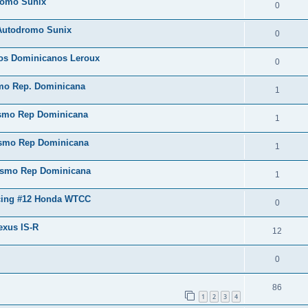
dromo Sunix
0
 Autodromo Sunix
0
os Dominicanos Leroux
0
smo Rep. Dominicana
1
ismo Rep Dominicana
1
ismo Rep Dominicana
1
lismo Rep Dominicana
1
acing #12 Honda WTCC
0
Lexus IS-R
12
0
86
1
2
3
4