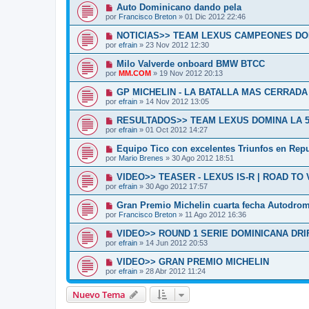
Auto Dominicano dando pela
por
Francisco Breton
»
01 Dic 2012 22:46
NOTICIAS>> TEAM LEXUS CAMPEONES DOM
por
efrain
»
23 Nov 2012 12:30
Milo Valverde onboard BMW BTCC
por
MM.COM
»
19 Nov 2012 20:13
GP MICHELIN - LA BATALLA MAS CERRAD
por
efrain
»
14 Nov 2012 13:05
RESULTADOS>> TEAM LEXUS DOMINA LA 
por
efrain
»
01 Oct 2012 14:27
Equipo Tico con excelentes Triunfos en Rep
por
Mario Brenes
»
30 Ago 2012 18:51
VIDEO>> TEASER - LEXUS IS-R | ROAD TO
por
efrain
»
30 Ago 2012 17:57
Gran Premio Michelin cuarta fecha Autodrom
por
Francisco Breton
»
11 Ago 2012 16:36
VIDEO>> ROUND 1 SERIE DOMINICANA DRI
por
efrain
»
14 Jun 2012 20:53
VIDEO>> GRAN PREMIO MICHELIN
por
efrain
»
28 Abr 2012 11:24
Nuevo Tema