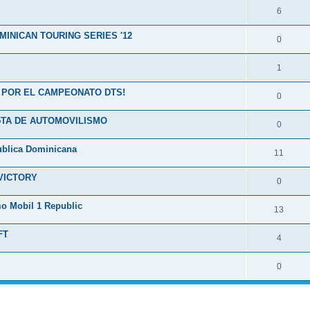
6
INICAN TOURING SERIES '12
0
1
A POR EL CAMPEONATO DTS!
0
5TA DE AUTOMOVILISMO
0
ublica Dominicana
11
 VICTORY
0
o Mobil 1 Republic
13
FT
4
0