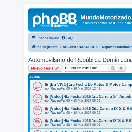
MundoMotorizado
En motores somos los #1 en Costa Ri
Enlaces rápidos
FAQ
Índice general
ARCHIVO HASTA 2018
Deportes Internaci
Automovilsmo de República Dominican
Buscar
Bús
Nuevo Tema
TEMAS
[En VIVO] 1ra Fecha De Autos & Motos Cam
por
RacingFan00
»
26 Mar 2017 12:41
[Video] 4ta Fecha 2016 1ra Carrera ST Auto
por
RacingFan00
»
10 Mar 2017 09:03
[Video] 4ta Fecha 2016 2da Carrera DTS & 
por
RacingFan00
»
10 Mar 2017 09:02
[Video] 4ta Fecha 2016 1ra Carrera DTS & R
por
RacingFan00
»
10 Mar 2017 09:01