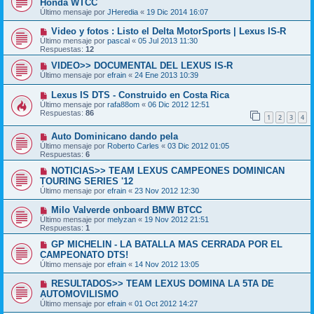
Honda WTCC
Último mensaje por
JHeredia
«
19 Dic 2014 16:07
Video y fotos : Listo el Delta MotorSports | Lexus IS-R
Último mensaje por
pascal
«
05 Jul 2013 11:30
Respuestas:
12
VIDEO>> DOCUMENTAL DEL LEXUS IS-R
Último mensaje por
efrain
«
24 Ene 2013 10:39
Lexus IS DTS - Construido en Costa Rica
Último mensaje por
rafa88om
«
06 Dic 2012 12:51
Respuestas:
86
1
2
3
4
Auto Dominicano dando pela
Último mensaje por
Roberto Carles
«
03 Dic 2012 01:05
Respuestas:
6
NOTICIAS>> TEAM LEXUS CAMPEONES DOMINICAN
TOURING SERIES '12
Último mensaje por
efrain
«
23 Nov 2012 12:30
Milo Valverde onboard BMW BTCC
Último mensaje por
melyzan
«
19 Nov 2012 21:51
Respuestas:
1
GP MICHELIN - LA BATALLA MAS CERRADA POR EL
CAMPEONATO DTS!
Último mensaje por
efrain
«
14 Nov 2012 13:05
RESULTADOS>> TEAM LEXUS DOMINA LA 5TA DE
AUTOMOVILISMO
Último mensaje por
efrain
«
01 Oct 2012 14:27