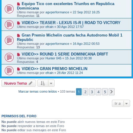
Equipo Tico con excelentes Triunfos en Republica
Dominicana
Último mensaje por
agvperformance
«
22 Sep 2012 16:25
Respuestas:
11
VIDEO>> TEASER - LEXUS IS-R | ROAD TO VICTORY
Último mensaje por
efrain
«
30 Ago 2012 17:57
Gran Premio Michelin cuarta fecha Autodromo Mobil 1
Republic
Último mensaje por
agvperformance
«
16 Ago 2012 00:53
Respuestas:
13
VIDEO>> ROUND 1 SERIE DOMINICANA DRIFT
Último mensaje por
Hunter 045
«
15 Jun 2012 00:38
Respuestas:
4
VIDEO>> GRAN PREMIO MICHELIN
Último mensaje por
efrain
«
28 Abr 2012 11:24
Nuevo Tema
1
2
3
4
5
Siguiente
Marcar temas como leídos
• 103 temas
Ir a
PERMISOS DEL FORO
No puede
abrir nuevos temas en este Foro
No puede
responder a temas en este Foro
No puede
editar sus mensajes en este Foro