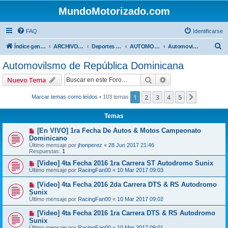
MundoMotorizado.com
FAQ
Identificarse
B
Índice general
ARCHIVO HASTA 2018
Deportes Internacionales
AUTOMOVILISMO DE CENTROAMERICA
Automovilsmo de República Dominicana
u
Automovilsmo de República Dominicana
s
Buscar
Búsqueda avanzad
Nuevo Tema
c
a
1
2
3
4
5
Siguiente
Marcar temas como leídos
• 103 temas
r
Temas
[En VIVO] 1ra Fecha De Autos & Motos Campeonato
Dominicano
Último mensaje por
jhonperez
«
28 Jun 2017 21:46
Respuestas:
1
[Video] 4ta Fecha 2016 1ra Carrera ST Autodromo Sunix
Último mensaje por
RacingFan00
«
10 Mar 2017 09:03
[Video] 4ta Fecha 2016 2da Carrera DTS & RS Autodromo
Sunix
Último mensaje por
RacingFan00
«
10 Mar 2017 09:02
[Video] 4ta Fecha 2016 1ra Carrera DTS & RS Autodromo
Sunix
Último mensaje por
RacingFan00
«
10 Mar 2017 09:01