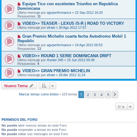
Equipo Tico con excelentes Triunfos en Republica
Dominicana
Último mensaje por
agvperformance
«
22 Sep 2012 16:25
Respuestas:
11
VIDEO>> TEASER - LEXUS IS-R | ROAD TO VICTORY
Último mensaje por
efrain
«
30 Ago 2012 17:57
Gran Premio Michelin cuarta fecha Autodromo Mobil 1
Republic
Último mensaje por
agvperformance
«
16 Ago 2012 00:53
Respuestas:
13
VIDEO>> ROUND 1 SERIE DOMINICANA DRIFT
Último mensaje por
Hunter 045
«
15 Jun 2012 00:38
Respuestas:
4
VIDEO>> GRAN PREMIO MICHELIN
Último mensaje por
efrain
«
28 Abr 2012 11:24
Nuevo Tema
1
2
3
4
5
Siguiente
Marcar temas como leídos
• 103 temas
Ir a
PERMISOS DEL FORO
No puede
abrir nuevos temas en este Foro
No puede
responder a temas en este Foro
No puede
editar sus mensajes en este Foro