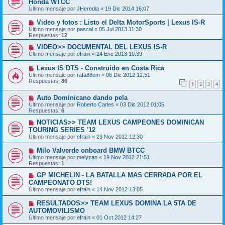
Honda WTCC
Último mensaje por
JHeredia
«
19 Dic 2014 16:07
Video y fotos : Listo el Delta MotorSports | Lexus IS-R
Último mensaje por
pascal
«
05 Jul 2013 11:30
Respuestas:
12
VIDEO>> DOCUMENTAL DEL LEXUS IS-R
Último mensaje por
efrain
«
24 Ene 2013 10:39
Lexus IS DTS - Construido en Costa Rica
Último mensaje por
rafa88om
«
06 Dic 2012 12:51
Respuestas:
86
1
2
3
4
Auto Dominicano dando pela
Último mensaje por
Roberto Carles
«
03 Dic 2012 01:05
Respuestas:
6
NOTICIAS>> TEAM LEXUS CAMPEONES DOMINICAN
TOURING SERIES '12
Último mensaje por
efrain
«
23 Nov 2012 12:30
Milo Valverde onboard BMW BTCC
Último mensaje por
melyzan
«
19 Nov 2012 21:51
Respuestas:
1
GP MICHELIN - LA BATALLA MAS CERRADA POR EL
CAMPEONATO DTS!
Último mensaje por
efrain
«
14 Nov 2012 13:05
RESULTADOS>> TEAM LEXUS DOMINA LA 5TA DE
AUTOMOVILISMO
Último mensaje por
efrain
«
01 Oct 2012 14:27