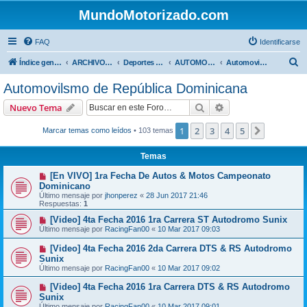
MundoMotorizado.com
FAQ
Identificarse
B
Índice general
ARCHIVO HASTA 2018
Deportes Internacionales
AUTOMOVILISMO DE CENTROAMERICA
Automovilsmo de República Dominicana
u
Automovilsmo de República Dominicana
s
Buscar
Búsqueda avanzad
Nuevo Tema
c
a
1
2
3
4
5
Siguiente
Marcar temas como leídos
• 103 temas
r
Temas
[En VIVO] 1ra Fecha De Autos & Motos Campeonato
Dominicano
Último mensaje por
jhonperez
«
28 Jun 2017 21:46
Respuestas:
1
[Video] 4ta Fecha 2016 1ra Carrera ST Autodromo Sunix
Último mensaje por
RacingFan00
«
10 Mar 2017 09:03
[Video] 4ta Fecha 2016 2da Carrera DTS & RS Autodromo
Sunix
Último mensaje por
RacingFan00
«
10 Mar 2017 09:02
[Video] 4ta Fecha 2016 1ra Carrera DTS & RS Autodromo
Sunix
Último mensaje por
RacingFan00
«
10 Mar 2017 09:01