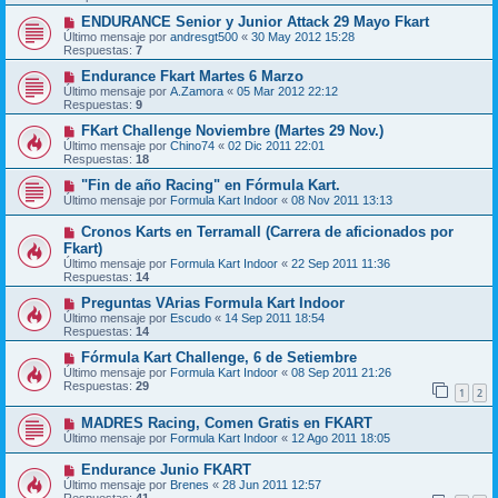
ENDURANCE Senior y Junior Attack 29 Mayo Fkart
Último mensaje por
andresgt500
«
30 May 2012 15:28
Respuestas:
7
Endurance Fkart Martes 6 Marzo
Último mensaje por
A.Zamora
«
05 Mar 2012 22:12
Respuestas:
9
FKart Challenge Noviembre (Martes 29 Nov.)
Último mensaje por
Chino74
«
02 Dic 2011 22:01
Respuestas:
18
"Fin de año Racing" en Fórmula Kart.
Último mensaje por
Formula Kart Indoor
«
08 Nov 2011 13:13
Cronos Karts en Terramall (Carrera de aficionados por
Fkart)
Último mensaje por
Formula Kart Indoor
«
22 Sep 2011 11:36
Respuestas:
14
Preguntas VArias Formula Kart Indoor
Último mensaje por
Escudo
«
14 Sep 2011 18:54
Respuestas:
14
Fórmula Kart Challenge, 6 de Setiembre
Último mensaje por
Formula Kart Indoor
«
08 Sep 2011 21:26
Respuestas:
29
1
2
MADRES Racing, Comen Gratis en FKART
Último mensaje por
Formula Kart Indoor
«
12 Ago 2011 18:05
Endurance Junio FKART
Último mensaje por
Brenes
«
28 Jun 2011 12:57
Respuestas:
41