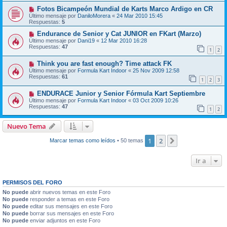
Fotos Bicampeón Mundial de Karts Marco Ardigo en CR
Último mensaje por
DaniloMorera
«
24 Mar 2010 15:45
Respuestas:
5
Endurance de Senior y Cat JUNIOR en FKart (Marzo)
Último mensaje por
Dani19
«
12 Mar 2010 16:28
Respuestas:
47
1
2
Think you are fast enough? Time attack FK
Último mensaje por
Formula Kart Indoor
«
25 Nov 2009 12:58
Respuestas:
61
1
2
3
ENDURACE Junior y Senior Fórmula Kart Septiembre
Último mensaje por
Formula Kart Indoor
«
03 Oct 2009 10:26
Respuestas:
47
1
2
Nuevo Tema
1
2
Siguiente
Marcar temas como leídos
• 50 temas
Ir a
PERMISOS DEL FORO
No puede
abrir nuevos temas en este Foro
No puede
responder a temas en este Foro
No puede
editar sus mensajes en este Foro
No puede
borrar sus mensajes en este Foro
No puede
enviar adjuntos en este Foro