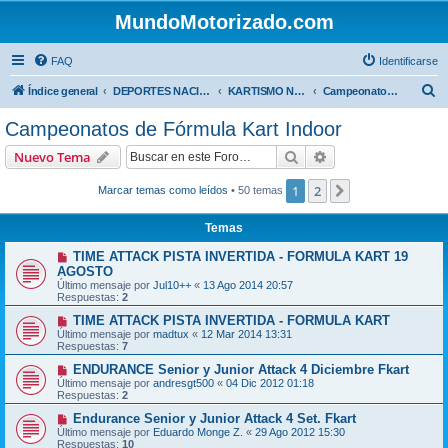
MundoMotorizado.com
FAQ
Identificarse
B
Índice general
DEPORTES NACIONALES
KARTISMO NACIONAL
Campeonatos de Fórmula Kart Indoor
u
Campeonatos de Fórmula Kart Indoor
s
Buscar
Búsqueda avanzad
Nuevo Tema
c
a
1
2
Siguiente
Marcar temas como leídos
• 50 temas
r
Temas
TIME ATTACK PISTA INVERTIDA - FORMULA KART 19
AGOSTO
Último mensaje por
Jul10++
«
13 Ago 2014 20:57
Respuestas:
2
TIME ATTACK PISTA INVERTIDA - FORMULA KART
Último mensaje por
madtux
«
12 Mar 2014 13:31
Respuestas:
7
ENDURANCE Senior y Junior Attack 4 Diciembre Fkart
Último mensaje por
andresgt500
«
04 Dic 2012 01:18
Respuestas:
2
Endurance Senior y Junior Attack 4 Set. Fkart
Último mensaje por
Eduardo Monge Z.
«
29 Ago 2012 15:30
Respuestas:
10