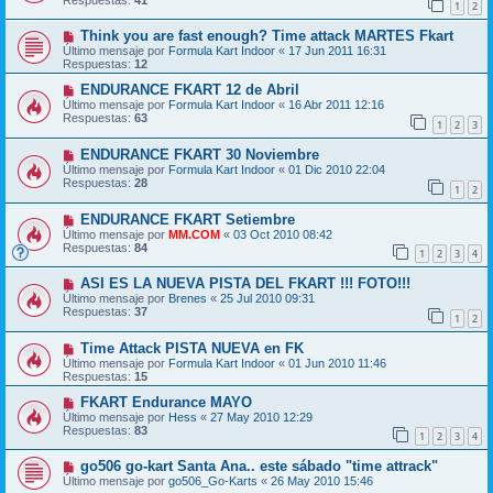
1
2
Think you are fast enough? Time attack MARTES Fkart
Último mensaje por
Formula Kart Indoor
«
17 Jun 2011 16:31
Respuestas:
12
ENDURANCE FKART 12 de Abril
Último mensaje por
Formula Kart Indoor
«
16 Abr 2011 12:16
Respuestas:
63
1
2
3
ENDURANCE FKART 30 Noviembre
Último mensaje por
Formula Kart Indoor
«
01 Dic 2010 22:04
Respuestas:
28
1
2
ENDURANCE FKART Setiembre
Último mensaje por
MM.COM
«
03 Oct 2010 08:42
Respuestas:
84
1
2
3
4
ASI ES LA NUEVA PISTA DEL FKART !!! FOTO!!!
Último mensaje por
Brenes
«
25 Jul 2010 09:31
Respuestas:
37
1
2
Time Attack PISTA NUEVA en FK
Último mensaje por
Formula Kart Indoor
«
01 Jun 2010 11:46
Respuestas:
15
FKART Endurance MAYO
Último mensaje por
Hess
«
27 May 2010 12:29
Respuestas:
83
1
2
3
4
go506 go-kart Santa Ana.. este sábado "time attrack"
Último mensaje por
go506_Go-Karts
«
26 May 2010 15:46