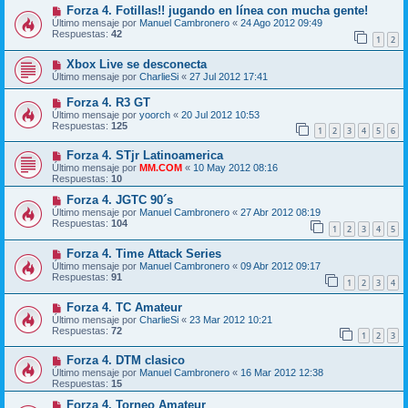
Forza 4. Fotillas!! jugando en línea con mucha gente!
Último mensaje por
Manuel Cambronero
«
24 Ago 2012 09:49
Respuestas:
42
1
2
Xbox Live se desconecta
Último mensaje por
CharlieSi
«
27 Jul 2012 17:41
Forza 4. R3 GT
Último mensaje por
yoorch
«
20 Jul 2012 10:53
Respuestas:
125
1
2
3
4
5
6
Forza 4. STjr Latinoamerica
Último mensaje por
MM.COM
«
10 May 2012 08:16
Respuestas:
10
Forza 4. JGTC 90´s
Último mensaje por
Manuel Cambronero
«
27 Abr 2012 08:19
Respuestas:
104
1
2
3
4
5
Forza 4. Time Attack Series
Último mensaje por
Manuel Cambronero
«
09 Abr 2012 09:17
Respuestas:
91
1
2
3
4
Forza 4. TC Amateur
Último mensaje por
CharlieSi
«
23 Mar 2012 10:21
Respuestas:
72
1
2
3
Forza 4. DTM clasico
Último mensaje por
Manuel Cambronero
«
16 Mar 2012 12:38
Respuestas:
15
Forza 4. Torneo Amateur