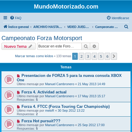
MundoMotorizado.com
FAQ
Identificarse
B
Índice general
ARCHIVO HASTA 2018
VIDEO JUEGOS DE MOTORES
Campeonato Forza Motorsport
u
Campeonato Forza Motorsport
s
Buscar
Búsqueda avanzad
Nuevo Tema
c
a
1
2
3
4
5
6
Siguien
Marcar temas como leídos
• 133 temas
r
Temas
Presentacion de FORZA 5 para la nueva consola XBOX
One
Último mensaje por
Manuel Cambronero
«
21 May 2013 14:49
Forza 4. Actividad actual
Último mensaje por
Manuel Cambronero
«
17 May 2013 15:17
Respuestas:
5
Forza 4. FTCC (Forza Touring Car Champioship)
Último mensaje por
meloR
«
30 Sep 2012 13:22
Respuestas:
2
Forza Hot pursuit???
Último mensaje por
Manuel Cambronero
«
25 Sep 2012 17:00
Respuestas:
5