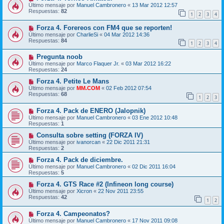
Último mensaje por
Manuel Cambronero
«
13 Mar 2012 12:57
Respuestas:
82
1
2
3
4
Forza 4. Forereos con FM4 que se reporten!
Último mensaje por
CharlieSi
«
04 Mar 2012 14:36
Respuestas:
84
1
2
3
4
Pregunta noob
Último mensaje por
Marco Flaquer Jr.
«
03 Mar 2012 16:22
Respuestas:
24
Forza 4. Petite Le Mans
Último mensaje por
MM.COM
«
02 Feb 2012 07:54
Respuestas:
68
1
2
3
Forza 4. Pack de ENERO (Jalopnik)
Último mensaje por
Manuel Cambronero
«
03 Ene 2012 10:48
Respuestas:
1
Consulta sobre setting (FORZA IV)
Último mensaje por
ivanorcan
«
22 Dic 2011 21:31
Respuestas:
2
Forza 4. Pack de diciembre.
Último mensaje por
Manuel Cambronero
«
02 Dic 2011 16:04
Respuestas:
5
Forza 4. GTS Race #2 (Infineon long course)
Último mensaje por
Xicron
«
22 Nov 2011 23:55
Respuestas:
42
1
2
Forza 4. Campeonatos?
Último mensaje por
Manuel Cambronero
«
17 Nov 2011 09:08