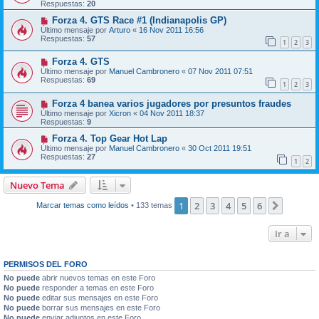
Respuestas:
20
Forza 4. GTS Race #1 (Indianapolis GP)
Último mensaje por
Arturo
«
16 Nov 2011 16:56
Respuestas:
57
1
2
3
Forza 4. GTS
Último mensaje por
Manuel Cambronero
«
07 Nov 2011 07:51
Respuestas:
69
1
2
3
Forza 4 banea varios jugadores por presuntos fraudes
Último mensaje por
Xicron
«
04 Nov 2011 18:37
Respuestas:
9
Forza 4. Top Gear Hot Lap
Último mensaje por
Manuel Cambronero
«
30 Oct 2011 19:51
Respuestas:
27
1
2
Nuevo Tema
1
2
3
4
5
6
Siguien
Marcar temas como leídos
• 133 temas
Ir a
PERMISOS DEL FORO
No puede
abrir nuevos temas en este Foro
No puede
responder a temas en este Foro
No puede
editar sus mensajes en este Foro
No puede
borrar sus mensajes en este Foro
No puede
enviar adjuntos en este Foro