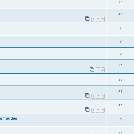
24
68
1
2
3
1
2
5
42
1
2
20
57
1
2
3
69
1
2
3
s fraudes
9
27