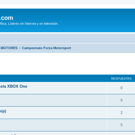
.com
ca. Líderes en Internet y en televisión.
E MOTORES
Campeonato Forza Motorsport
queda avanzada
RESPUESTAS
nsola XBOX One
0
5
ip)
2
5