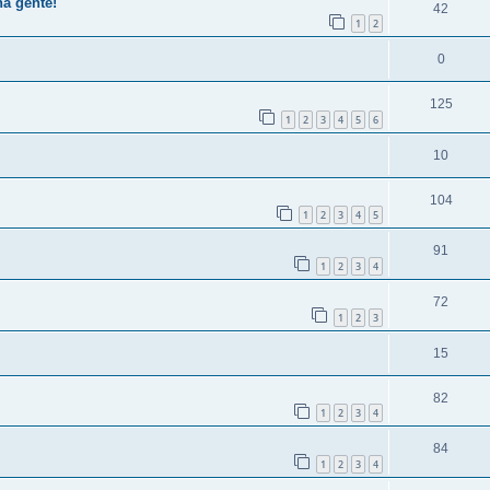
ha gente!
42
1
2
0
125
1
2
3
4
5
6
10
104
1
2
3
4
5
91
1
2
3
4
72
1
2
3
15
82
1
2
3
4
84
1
2
3
4