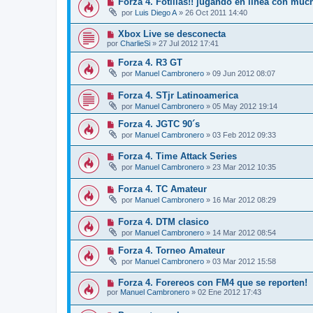
Forza 4. Fotillas!! jugando en línea con muc
por
Luis Diego A
»
26 Oct 2011 14:40
Xbox Live se desconecta
por
CharlieSi
»
27 Jul 2012 17:41
Forza 4. R3 GT
por
Manuel Cambronero
»
09 Jun 2012 08:07
Forza 4. STjr Latinoamerica
por
Manuel Cambronero
»
05 May 2012 19:14
Forza 4. JGTC 90´s
por
Manuel Cambronero
»
03 Feb 2012 09:33
Forza 4. Time Attack Series
por
Manuel Cambronero
»
23 Mar 2012 10:35
Forza 4. TC Amateur
por
Manuel Cambronero
»
16 Mar 2012 08:29
Forza 4. DTM clasico
por
Manuel Cambronero
»
14 Mar 2012 08:54
Forza 4. Torneo Amateur
por
Manuel Cambronero
»
03 Mar 2012 15:58
Forza 4. Forereos con FM4 que se reporten!
por
Manuel Cambronero
»
02 Ene 2012 17:43