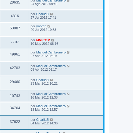
por
Manuel Cambronero
20635
24 Ago 2012 09:49
por
CharlieSi
4816
27 Jul 2012 17:41
por
yoorch
53087
20 Jul 2012 10:53
por
MM.COM
7797
10 May 2012 08:16
por
Manuel Cambronero
49961
27 Abr 2012 08:19
por
Manuel Cambronero
42703
09 Abr 2012 09:17
por
CharlieSi
29460
23 Mar 2012 10:21
por
Manuel Cambronero
10743
16 Mar 2012 12:38
por
Manuel Cambronero
34764
13 Mar 2012 12:57
por
CharlieSi
37622
04 Mar 2012 14:36