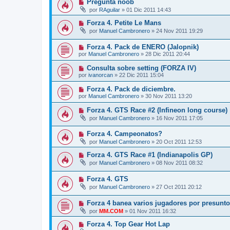
Pregunta noob
por
RAguilar
»
01 Dic 2011 14:43
Forza 4. Petite Le Mans
por
Manuel Cambronero
»
24 Nov 2011 19:29
Forza 4. Pack de ENERO (Jalopnik)
por
Manuel Cambronero
»
28 Dic 2011 20:44
Consulta sobre setting (FORZA IV)
por
ivanorcan
»
22 Dic 2011 15:04
Forza 4. Pack de diciembre.
por
Manuel Cambronero
»
30 Nov 2011 13:20
Forza 4. GTS Race #2 (Infineon long course)
por
Manuel Cambronero
»
16 Nov 2011 17:05
Forza 4. Campeonatos?
por
Manuel Cambronero
»
20 Oct 2011 12:53
Forza 4. GTS Race #1 (Indianapolis GP)
por
Manuel Cambronero
»
08 Nov 2011 08:32
Forza 4. GTS
por
Manuel Cambronero
»
27 Oct 2011 20:12
Forza 4 banea varios jugadores por presunto
por
MM.COM
»
01 Nov 2011 16:32
Forza 4. Top Gear Hot Lap