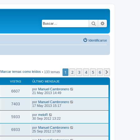
Buscar
Búsqueda avanza
Identificarse
1
2
3
4
5
6
Siguiente
Marcar temas como leídos
• 133 temas
VISTAS
ÚLTIMO MENSAJE
por
Manuel Cambronero
6607
21 May 2013 14:49
por
Manuel Cambronero
7403
17 May 2013 15:17
por
meloR
5933
30 Sep 2012 13:22
por
Manuel Cambronero
6933
25 Sep 2012 17:00