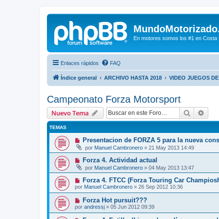
MundoMotorizado
En motores somos los #1 en Costa Ri
Enlaces rápidos
FAQ
Índice general
ARCHIVO HASTA 2018
VIDEO JUEGOS D
Campeonato Forza Motorsport
Buscar
Bús
Nuevo Tema
TEMAS
Presentacion de FORZA 5 para la nueva co
por
Manuel Cambronero
»
21 May 2013 14:49
Forza 4. Actividad actual
por
Manuel Cambronero
»
04 May 2013 13:47
Forza 4. FTCC (Forza Touring Car Champiosh
por
Manuel Cambronero
»
26 Sep 2012 10:36
Forza Hot pursuit???
por
andressj
»
05 Jun 2012 09:39