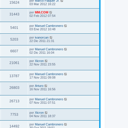
por
Marco Flaquer Jr.
15624
03 Mar 2012 16:22
por
MM.COM
31443
02 Feb 2012 07:54
por
Manuel Cambronero
5401
03 Ene 2012 10:48
por
ivanorcan
5203
22 Dic 2011 21:31
por
Manuel Cambronero
6607
02 Dic 2011 16:04
por
Xicron
21061
22 Nov 2011 23:55
por
Manuel Cambronero
13787
17 Nov 2011 09:08
por
Arturo
26803
16 Nov 2011 16:56
por
Manuel Cambronero
26713
07 Nov 2011 07:51
por
Xicron
7753
04 Nov 2011 18:37
por
Manuel Cambronero
14492
30 Oct 2011 19:51