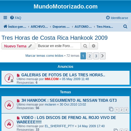
MundoMotorizado.com
FAQ
Identificarse
B
Índice general
ARCHIVO HASTA 2018
Deportes Internacionales
AUTOMOVILISMO DE CENTROAMERICA
Tres Horas de Costa Rica Hankook 2009
u
Tres Horas de Costa Rica Hankook 2009
s
Buscar
Búsqueda avanzad
Nuevo Tema
c
a
1
2
3
Siguiente
Marcar temas como leídos
• 72 temas
r
Anuncios
GALERIAS DE FOTOS DE LAS TRES HORAS..
Último mensaje por
MM.COM
«
05 May 2009 11:48
Respuestas:
6
Temas
3H HANKOOK : SEGUIMENTO AL NISSAN TIIDA GT3
Último mensaje por
mclaren
«
30 Oct 2010 13:02
Respuestas:
56
1
2
3
VIDEO : LOS DISCOS DE FRENO AL ROJO VIVO DE
WABEEEE!!!!!
Último mensaje por
EL_SHERIFFE_PTY
«
14 May 2009 17:40
Respuestas:
33