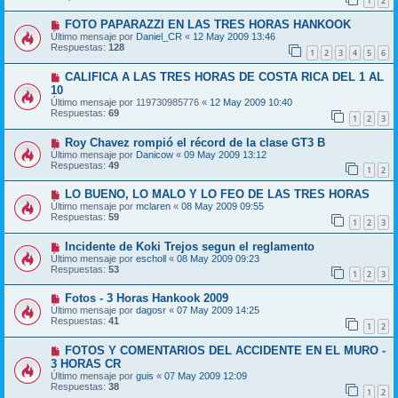
1
2
FOTO PAPARAZZI EN LAS TRES HORAS HANKOOK
Último mensaje por
Daniel_CR
«
12 May 2009 13:46
Respuestas:
128
1
2
3
4
5
6
CALIFICA A LAS TRES HORAS DE COSTA RICA DEL 1 AL
10
Último mensaje por
119730985776
«
12 May 2009 10:40
Respuestas:
69
1
2
3
Roy Chavez rompió el récord de la clase GT3 B
Último mensaje por
Danicow
«
09 May 2009 13:12
Respuestas:
49
1
2
LO BUENO, LO MALO Y LO FEO DE LAS TRES HORAS
Último mensaje por
mclaren
«
08 May 2009 09:55
Respuestas:
59
1
2
3
Incidente de Koki Trejos segun el reglamento
Último mensaje por
escholl
«
08 May 2009 09:23
Respuestas:
53
1
2
3
Fotos - 3 Horas Hankook 2009
Último mensaje por
dagosr
«
07 May 2009 14:25
Respuestas:
41
1
2
FOTOS Y COMENTARIOS DEL ACCIDENTE EN EL MURO -
3 HORAS CR
Último mensaje por
guis
«
07 May 2009 12:09
Respuestas:
38
1
2