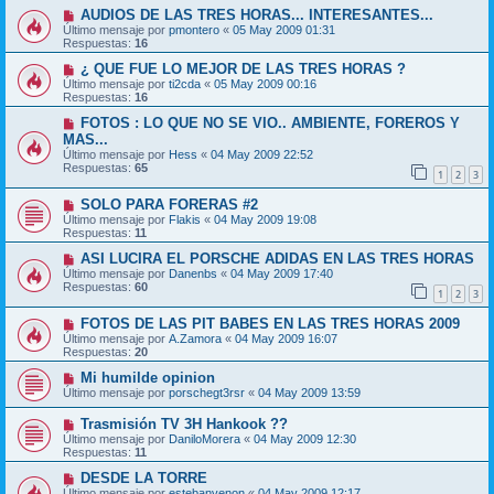
AUDIOS DE LAS TRES HORAS... INTERESANTES...
Último mensaje por
pmontero
«
05 May 2009 01:31
Respuestas:
16
¿ QUE FUE LO MEJOR DE LAS TRES HORAS ?
Último mensaje por
ti2cda
«
05 May 2009 00:16
Respuestas:
16
FOTOS : LO QUE NO SE VIO.. AMBIENTE, FOREROS Y
MAS...
Último mensaje por
Hess
«
04 May 2009 22:52
Respuestas:
65
1
2
3
SOLO PARA FORERAS #2
Último mensaje por
Flakis
«
04 May 2009 19:08
Respuestas:
11
ASI LUCIRA EL PORSCHE ADIDAS EN LAS TRES HORAS
Último mensaje por
Danenbs
«
04 May 2009 17:40
Respuestas:
60
1
2
3
FOTOS DE LAS PIT BABES EN LAS TRES HORAS 2009
Último mensaje por
A.Zamora
«
04 May 2009 16:07
Respuestas:
20
Mi humilde opinion
Último mensaje por
porschegt3rsr
«
04 May 2009 13:59
Trasmisión TV 3H Hankook ??
Último mensaje por
DaniloMorera
«
04 May 2009 12:30
Respuestas:
11
DESDE LA TORRE
Último mensaje por
estebanvenon
«
04 May 2009 12:17