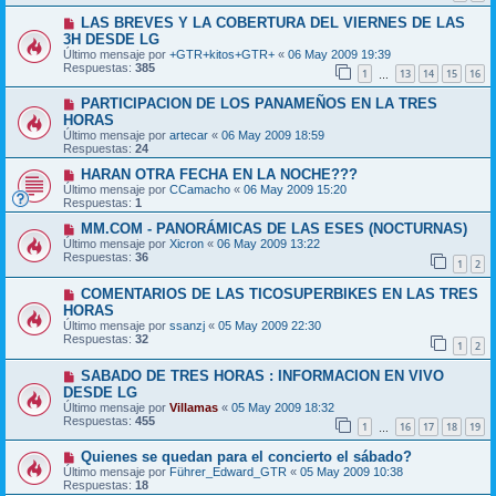
LAS BREVES Y LA COBERTURA DEL VIERNES DE LAS
3H DESDE LG
Último mensaje por
+GTR+kitos+GTR+
«
06 May 2009 19:39
Respuestas:
385
1
13
14
15
16
…
PARTICIPACION DE LOS PANAMEÑOS EN LA TRES
HORAS
Último mensaje por
artecar
«
06 May 2009 18:59
Respuestas:
24
HARAN OTRA FECHA EN LA NOCHE???
Último mensaje por
CCamacho
«
06 May 2009 15:20
Respuestas:
1
MM.COM - PANORÁMICAS DE LAS ESES (NOCTURNAS)
Último mensaje por
Xicron
«
06 May 2009 13:22
Respuestas:
36
1
2
COMENTARIOS DE LAS TICOSUPERBIKES EN LAS TRES
HORAS
Último mensaje por
ssanzj
«
05 May 2009 22:30
Respuestas:
32
1
2
SABADO DE TRES HORAS : INFORMACION EN VIVO
DESDE LG
Último mensaje por
Villamas
«
05 May 2009 18:32
Respuestas:
455
1
16
17
18
19
…
Quienes se quedan para el concierto el sábado?
Último mensaje por
Führer_Edward_GTR
«
05 May 2009 10:38
Respuestas:
18