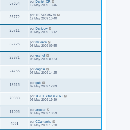
por
Daniel_CR
57654
12 May 2009 13:46
por
119730985776
36772
12 May 2009 10:40
por
Danicow
25711
09 May 2009 13:12
por
mclaren
32726
08 May 2009 09:55
por
escholl
23871
08 May 2009 09:23
por
dagosr
24765
07 May 2009 14:25
por
guis
18615
07 May 2009 12:09
por
+GTR+kitos+GTR+
70383
06 May 2009 19:39
por
artecar
11095
06 May 2009 18:59
por
CCamacho
4591
06 May 2009 15:20