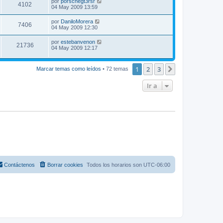
por
porschegt3rsr
4102
04 May 2009 13:59
por
DaniloMorera
7406
04 May 2009 12:30
por
estebanvenon
21736
04 May 2009 12:17
1
2
3
Siguiente
Marcar temas como leídos
• 72 temas
Ir a
Contáctenos
Borrar cookies
Todos los horarios son
UTC-06:00