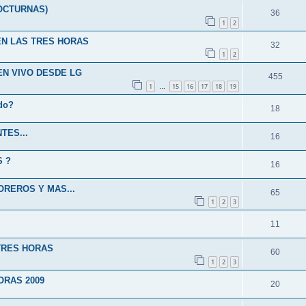
OCTURNAS)
36
1
2
EN LAS TRES HORAS
32
1
2
EN VIVO DESDE LG
455
1
15
16
17
18
19
…
ado?
18
TES...
16
S ?
16
OREROS Y MAS...
65
1
2
3
11
 TRES HORAS
60
1
2
3
ORAS 2009
20