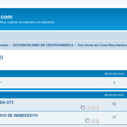
.com
ca. Líderes en Internet y en televisión.
onales
AUTOMOVILISMO DE CENTROAMERICA
Tres Horas de Costa Rica Hanko
09
queda avanzada
RESPUESTAS
..
6
RESPUESTAS
IDA GT3
56
1
2
3
IVO DE WABEEEE!!!!!
33
1
2