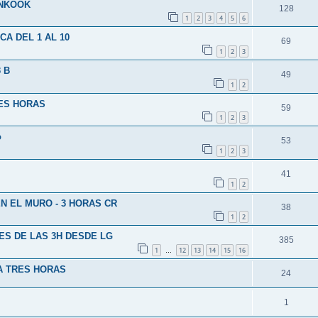
ANKOOK
128
1
2
3
4
5
6
CA DEL 1 AL 10
69
1
2
3
3 B
49
1
2
RES HORAS
59
1
2
3
o
53
1
2
3
41
1
2
N EL MURO - 3 HORAS CR
38
1
2
ES DE LAS 3H DESDE LG
385
1
12
13
14
15
16
…
A TRES HORAS
24
1