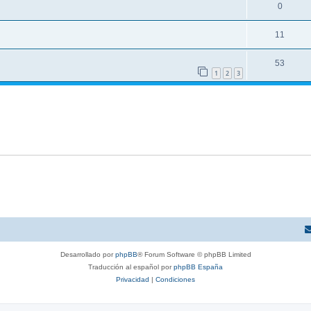
0
11
53
1
2
3
Desarrollado por
phpBB
® Forum Software © phpBB Limited
Traducción al español por
phpBB España
Privacidad
|
Condiciones