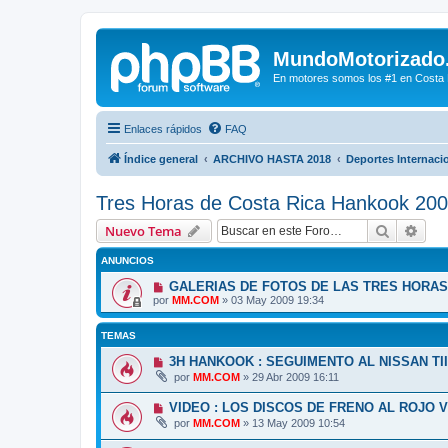
MundoMotorizado
En motores somos los #1 en Costa Ri
Enlaces rápidos
FAQ
Índice general
ARCHIVO HASTA 2018
Deportes Internaci
Tres Horas de Costa Rica Hankook 20
Buscar
Bús
Nuevo Tema
ANUNCIOS
GALERIAS DE FOTOS DE LAS TRES HORAS
por
MM.COM
»
03 May 2009 19:34
TEMAS
3H HANKOOK : SEGUIMENTO AL NISSAN TI
por
MM.COM
»
29 Abr 2009 16:11
VIDEO : LOS DISCOS DE FRENO AL ROJO V
por
MM.COM
»
13 May 2009 10:54