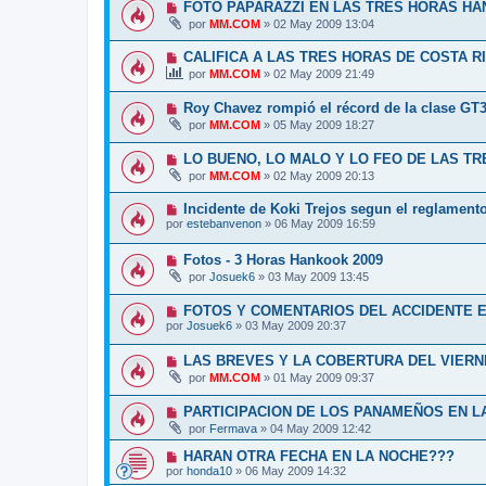
FOTO PAPARAZZI EN LAS TRES HORAS H
por
MM.COM
»
02 May 2009 13:04
CALIFICA A LAS TRES HORAS DE COSTA RI
por
MM.COM
»
02 May 2009 21:49
Roy Chavez rompió el récord de la clase GT
por
MM.COM
»
05 May 2009 18:27
LO BUENO, LO MALO Y LO FEO DE LAS T
por
MM.COM
»
02 May 2009 20:13
Incidente de Koki Trejos segun el reglament
por
estebanvenon
»
06 May 2009 16:59
Fotos - 3 Horas Hankook 2009
por
Josuek6
»
03 May 2009 13:45
FOTOS Y COMENTARIOS DEL ACCIDENTE E
por
Josuek6
»
03 May 2009 20:37
LAS BREVES Y LA COBERTURA DEL VIERN
por
MM.COM
»
01 May 2009 09:37
PARTICIPACION DE LOS PANAMEÑOS EN L
por
Fermava
»
04 May 2009 12:42
HARAN OTRA FECHA EN LA NOCHE???
por
honda10
»
06 May 2009 14:32