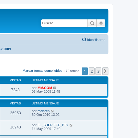
Buscar
Búsqueda avanza
Identificarse
ok 2009
1
2
3
Siguiente
Marcar temas como leídos
• 72 temas
VISTAS
ÚLTIMO MENSAJE
por
MM.COM
7248
05 May 2009 11:48
VISTAS
ÚLTIMO MENSAJE
por
mclaren
36953
30 Oct 2010 13:02
por
EL_SHERIFFE_PTY
18943
14 May 2009 17:40