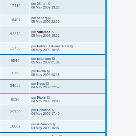
por
Xicron
17415
06 May 2009 13:22
por
ssanzj
16407
05 May 2009 22:30
por
Villamas
92378
05 May 2009 18:32
por
Führer_Edward_GTR
12758
05 May 2009 10:38
por
pmontero
9546
05 May 2009 01:31
por
ti2cda
10768
05 May 2009 00:16
por
Hess
34652
04 May 2009 22:52
por
Flakis
8136
04 May 2009 19:08
por
Danenbs
29720
04 May 2009 17:40
por
A.Zamora
18002
04 May 2009 16:07