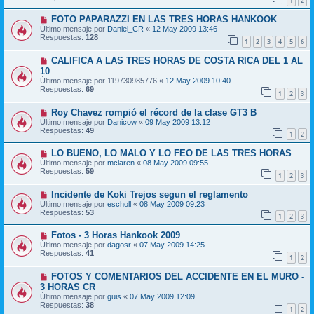
1
2
FOTO PAPARAZZI EN LAS TRES HORAS HANKOOK
Último mensaje por
Daniel_CR
«
12 May 2009 13:46
Respuestas:
128
1
2
3
4
5
6
CALIFICA A LAS TRES HORAS DE COSTA RICA DEL 1 AL
10
Último mensaje por
119730985776
«
12 May 2009 10:40
Respuestas:
69
1
2
3
Roy Chavez rompió el récord de la clase GT3 B
Último mensaje por
Danicow
«
09 May 2009 13:12
Respuestas:
49
1
2
LO BUENO, LO MALO Y LO FEO DE LAS TRES HORAS
Último mensaje por
mclaren
«
08 May 2009 09:55
Respuestas:
59
1
2
3
Incidente de Koki Trejos segun el reglamento
Último mensaje por
escholl
«
08 May 2009 09:23
Respuestas:
53
1
2
3
Fotos - 3 Horas Hankook 2009
Último mensaje por
dagosr
«
07 May 2009 14:25
Respuestas:
41
1
2
FOTOS Y COMENTARIOS DEL ACCIDENTE EN EL MURO -
3 HORAS CR
Último mensaje por
guis
«
07 May 2009 12:09
Respuestas:
38
1
2