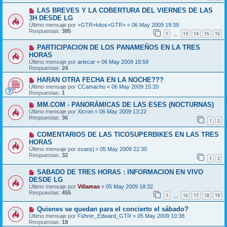
LAS BREVES Y LA COBERTURA DEL VIERNES DE LAS
3H DESDE LG
Último mensaje por
+GTR+kitos+GTR+
«
06 May 2009 19:39
Respuestas:
385
1
13
14
15
16
…
PARTICIPACION DE LOS PANAMEÑOS EN LA TRES
HORAS
Último mensaje por
artecar
«
06 May 2009 18:59
Respuestas:
24
HARAN OTRA FECHA EN LA NOCHE???
Último mensaje por
CCamacho
«
06 May 2009 15:20
Respuestas:
1
MM.COM - PANORÁMICAS DE LAS ESES (NOCTURNAS)
Último mensaje por
Xicron
«
06 May 2009 13:22
Respuestas:
36
1
2
COMENTARIOS DE LAS TICOSUPERBIKES EN LAS TRES
HORAS
Último mensaje por
ssanzj
«
05 May 2009 22:30
Respuestas:
32
1
2
SABADO DE TRES HORAS : INFORMACION EN VIVO
DESDE LG
Último mensaje por
Villamas
«
05 May 2009 18:32
Respuestas:
455
1
16
17
18
19
…
Quienes se quedan para el concierto el sábado?
Último mensaje por
Führer_Edward_GTR
«
05 May 2009 10:38
Respuestas:
18