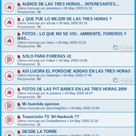
AUDIOS DE LAS TRES HORAS... INTERESANTES...
Último mensaje por
pmontero
«
05 May 2009 01:31
Respuestas:
16
¿ QUE FUE LO MEJOR DE LAS TRES HORAS ?
Último mensaje por
ti2cda
«
05 May 2009 00:16
Respuestas:
16
FOTOS : LO QUE NO SE VIO.. AMBIENTE, FOREROS Y
MAS...
Último mensaje por
Hess
«
04 May 2009 22:52
Respuestas:
65
1
2
3
SOLO PARA FORERAS #2
Último mensaje por
Flakis
«
04 May 2009 19:08
Respuestas:
11
ASI LUCIRA EL PORSCHE ADIDAS EN LAS TRES HORAS
Último mensaje por
Danenbs
«
04 May 2009 17:40
Respuestas:
60
1
2
3
FOTOS DE LAS PIT BABES EN LAS TRES HORAS 2009
Último mensaje por
A.Zamora
«
04 May 2009 16:07
Respuestas:
20
Mi humilde opinion
Último mensaje por
porschegt3rsr
«
04 May 2009 13:59
Trasmisión TV 3H Hankook ??
Último mensaje por
DaniloMorera
«
04 May 2009 12:30
Respuestas:
11
DESDE LA TORRE
Último mensaje por
estebanvenon
«
04 May 2009 12:17