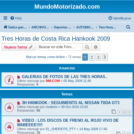
MundoMotorizado.com
FAQ
Identificarse
B
Índice general
ARCHIVO HASTA 2018
Deportes Internacionales
AUTOMOVILISMO DE CENTROAMERICA
Tres Horas de Costa Rica Hankook 2009
u
Tres Horas de Costa Rica Hankook 2009
s
Buscar
Búsqueda avanzad
Nuevo Tema
c
a
1
2
3
Siguiente
Marcar temas como leídos
• 72 temas
r
Anuncios
GALERIAS DE FOTOS DE LAS TRES HORAS..
Último mensaje por
MM.COM
«
05 May 2009 11:48
Respuestas:
6
Temas
3H HANKOOK : SEGUIMENTO AL NISSAN TIIDA GT3
Último mensaje por
mclaren
«
30 Oct 2010 13:02
Respuestas:
56
1
2
3
VIDEO : LOS DISCOS DE FRENO AL ROJO VIVO DE
WABEEEE!!!!!
Último mensaje por
EL_SHERIFFE_PTY
«
14 May 2009 17:40
Respuestas:
33