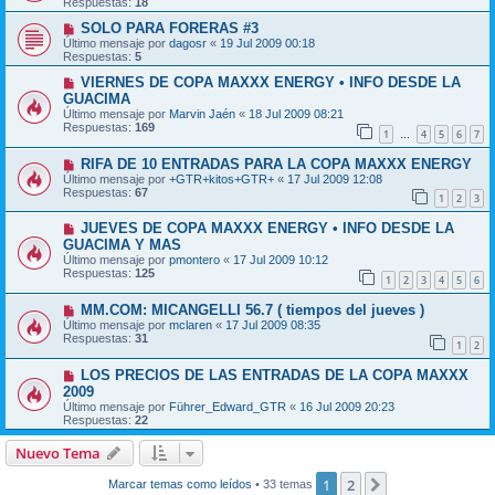
Respuestas:
18
SOLO PARA FORERAS #3
Último mensaje por
dagosr
«
19 Jul 2009 00:18
Respuestas:
5
VIERNES DE COPA MAXXX ENERGY • INFO DESDE LA
GUACIMA
Último mensaje por
Marvin Jaén
«
18 Jul 2009 08:21
Respuestas:
169
1
4
5
6
7
…
RIFA DE 10 ENTRADAS PARA LA COPA MAXXX ENERGY
Último mensaje por
+GTR+kitos+GTR+
«
17 Jul 2009 12:08
Respuestas:
67
1
2
3
JUEVES DE COPA MAXXX ENERGY • INFO DESDE LA
GUACIMA Y MAS
Último mensaje por
pmontero
«
17 Jul 2009 10:12
Respuestas:
125
1
2
3
4
5
6
MM.COM: MICANGELLI 56.7 ( tiempos del jueves )
Último mensaje por
mclaren
«
17 Jul 2009 08:35
Respuestas:
31
1
2
LOS PRECIOS DE LAS ENTRADAS DE LA COPA MAXXX
2009
Último mensaje por
Führer_Edward_GTR
«
16 Jul 2009 20:23
Respuestas:
22
Nuevo Tema
1
2
Siguiente
Marcar temas como leídos
• 33 temas