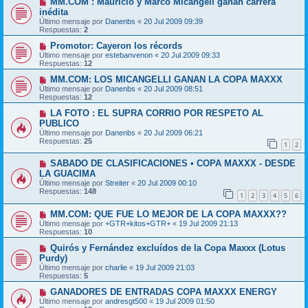
MM.COM : Mauricio y Marco Micangeli ganan carrera
inédita
Último mensaje por
Danenbs
«
20 Jul 2009 09:39
Respuestas:
2
Promotor: Cayeron los récords
Último mensaje por
estebanvenon
«
20 Jul 2009 09:33
Respuestas:
12
MM.COM: LOS MICANGELLI GANAN LA COPA MAXXX
Último mensaje por
Danenbs
«
20 Jul 2009 08:51
Respuestas:
12
LA FOTO : EL SUPRA CORRIO POR RESPETO AL
PUBLICO
Último mensaje por
Danenbs
«
20 Jul 2009 06:21
Respuestas:
25
1
2
SABADO DE CLASIFICACIONES • COPA MAXXX - DESDE
LA GUACIMA
Último mensaje por
Streiter
«
20 Jul 2009 00:10
Respuestas:
148
1
2
3
4
5
6
MM.COM: QUE FUE LO MEJOR DE LA COPA MAXXX??
Último mensaje por
+GTR+kitos+GTR+
«
19 Jul 2009 21:13
Respuestas:
10
Quirós y Fernández excluídos de la Copa Maxxx (Lotus
Purdy)
Último mensaje por
charlie
«
19 Jul 2009 21:03
Respuestas:
5
GANADORES DE ENTRADAS COPA MAXXX ENERGY
Último mensaje por
andresgt500
«
19 Jul 2009 01:50