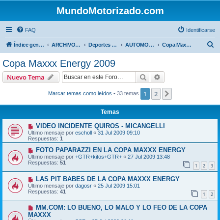
MundoMotorizado.com
FAQ
Identificarse
B
Índice general
ARCHIVO HASTA 2018
Deportes Internacionales
AUTOMOVILISMO DE CENTROAMERICA
Copa Maxxx Energy 2009
u
Copa Maxxx Energy 2009
s
Buscar
Búsqueda avanzad
Nuevo Tema
c
a
1
2
Siguiente
Marcar temas como leídos
• 33 temas
r
Temas
VIDEO INCIDENTE QUIROS - MICANGELLI
Último mensaje por
escholl
«
31 Jul 2009 09:10
Respuestas:
1
FOTO PAPARAZZI EN LA COPA MAXXX ENERGY
Último mensaje por
+GTR+kitos+GTR+
«
27 Jul 2009 13:48
Respuestas:
51
1
2
3
LAS PIT BABES DE LA COPA MAXXX ENERGY
Último mensaje por
dagosr
«
25 Jul 2009 15:01
Respuestas:
41
1
2
MM.COM: LO BUENO, LO MALO Y LO FEO DE LA COPA
MAXXX