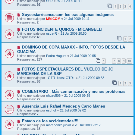
Último mensaje por
SSR
«
25 Jul 2009 01:11
Respuestas:
92
1
2
3
4
Soycostarricense.com les trae algunas imágenes
Último mensaje por
MM.COM
«
24 Jul 2009 19:11
Respuestas:
2
FOTOS INCIDENTE QUIROS - MICANGELLI
Último mensaje por
osca-R
«
21 Jul 2009 20:50
Respuestas:
40
1
2
DOMINGO DE COPA MAXXX - INFO, FOTOS DESDE LA
GUACIMA
Último mensaje por
Pedro Huguet
«
21 Jul 2009 09:55
Respuestas:
237
1
7
8
9
10
…
FOTOS ESPECTACULARES DEL VUELCO DE JC
MARCHENA DE LA SSP
Último mensaje por
+GTR+kitos+GTR+
«
21 Jul 2009 09:53
Respuestas:
53
1
2
3
COMENTARIO : Más comunicación y menos problemas
Último mensaje por
chuzo506
«
21 Jul 2009 09:39
Respuestas:
22
Ausencia Luis Rafael Mendez y Carro Manen
Último mensaje por
escholl
«
21 Jul 2009 09:02
Respuestas:
7
Estado de los accidentados!!!!!
Último mensaje por
marchenita junior
«
20 Jul 2009 23:17
Respuestas:
15