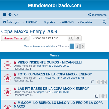
MundoMotorizado.com
FAQ
Identificarse
B
Índice general
ARCHIVO HASTA 2018
Deportes Internacionales
AUTOMOVILISMO DE CENTROAMERICA
Copa Maxxx Energy 2009
u
Copa Maxxx Energy 2009
s
Buscar
Búsqueda avanzad
Nuevo Tema
c
a
1
2
Siguiente
Marcar temas como leídos
• 33 temas
r
Temas
VIDEO INCIDENTE QUIROS - MICANGELLI
Último mensaje por
escholl
«
31 Jul 2009 09:10
Respuestas:
1
FOTO PAPARAZZI EN LA COPA MAXXX ENERGY
Último mensaje por
+GTR+kitos+GTR+
«
27 Jul 2009 13:48
Respuestas:
51
1
2
3
LAS PIT BABES DE LA COPA MAXXX ENERGY
Último mensaje por
dagosr
«
25 Jul 2009 15:01
Respuestas:
41
1
2
MM.COM: LO BUENO, LO MALO Y LO FEO DE LA COPA
MAXXX