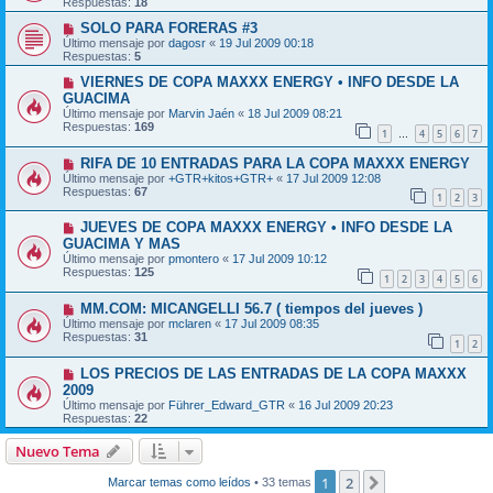
Respuestas:
18
SOLO PARA FORERAS #3
Último mensaje por
dagosr
«
19 Jul 2009 00:18
Respuestas:
5
VIERNES DE COPA MAXXX ENERGY • INFO DESDE LA
GUACIMA
Último mensaje por
Marvin Jaén
«
18 Jul 2009 08:21
Respuestas:
169
1
4
5
6
7
…
RIFA DE 10 ENTRADAS PARA LA COPA MAXXX ENERGY
Último mensaje por
+GTR+kitos+GTR+
«
17 Jul 2009 12:08
Respuestas:
67
1
2
3
JUEVES DE COPA MAXXX ENERGY • INFO DESDE LA
GUACIMA Y MAS
Último mensaje por
pmontero
«
17 Jul 2009 10:12
Respuestas:
125
1
2
3
4
5
6
MM.COM: MICANGELLI 56.7 ( tiempos del jueves )
Último mensaje por
mclaren
«
17 Jul 2009 08:35
Respuestas:
31
1
2
LOS PRECIOS DE LAS ENTRADAS DE LA COPA MAXXX
2009
Último mensaje por
Führer_Edward_GTR
«
16 Jul 2009 20:23
Respuestas:
22
Nuevo Tema
1
2
Siguiente
Marcar temas como leídos
• 33 temas