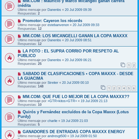
MM.COM : Mauricio y Marco Micangeli ganan carrera
inédita
Último mensaje por
Danenbs
«
20 Jul 2009 09:39
Respuestas:
2
Promotor: Cayeron los récords
Último mensaje por
estebanvenon
«
20 Jul 2009 09:33
Respuestas:
12
MM.COM: LOS MICANGELLI GANAN LA COPA MAXXX
Último mensaje por
Danenbs
«
20 Jul 2009 08:51
Respuestas:
12
LA FOTO : EL SUPRA CORRIO POR RESPETO AL
PUBLICO
Último mensaje por
Danenbs
«
20 Jul 2009 06:21
Respuestas:
25
1
2
SABADO DE CLASIFICACIONES • COPA MAXXX - DESDE
LA GUACIMA
Último mensaje por
Streiter
«
20 Jul 2009 00:10
Respuestas:
148
1
2
3
4
5
6
MM.COM: QUE FUE LO MEJOR DE LA COPA MAXXX??
Último mensaje por
+GTR+kitos+GTR+
«
19 Jul 2009 21:13
Respuestas:
10
Quirós y Fernández excluídos de la Copa Maxxx (Lotus
Purdy)
Último mensaje por
charlie
«
19 Jul 2009 21:03
Respuestas:
5
GANADORES DE ENTRADAS COPA MAXXX ENERGY
Último mensaje por
andresgt500
«
19 Jul 2009 01:50