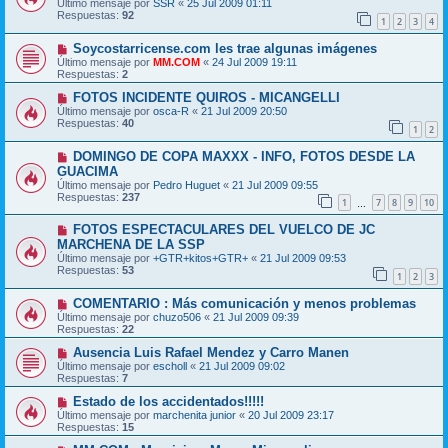
Último mensaje por
SSR
«
25 Jul 2009 01:11
Respuestas:
92
1
2
3
4
Soycostarricense.com les trae algunas imágenes
Último mensaje por
MM.COM
«
24 Jul 2009 19:11
Respuestas:
2
FOTOS INCIDENTE QUIROS - MICANGELLI
Último mensaje por
osca-R
«
21 Jul 2009 20:50
Respuestas:
40
1
2
DOMINGO DE COPA MAXXX - INFO, FOTOS DESDE LA
GUACIMA
Último mensaje por
Pedro Huguet
«
21 Jul 2009 09:55
Respuestas:
237
1
7
8
9
10
…
FOTOS ESPECTACULARES DEL VUELCO DE JC
MARCHENA DE LA SSP
Último mensaje por
+GTR+kitos+GTR+
«
21 Jul 2009 09:53
Respuestas:
53
1
2
3
COMENTARIO : Más comunicación y menos problemas
Último mensaje por
chuzo506
«
21 Jul 2009 09:39
Respuestas:
22
Ausencia Luis Rafael Mendez y Carro Manen
Último mensaje por
escholl
«
21 Jul 2009 09:02
Respuestas:
7
Estado de los accidentados!!!!!
Último mensaje por
marchenita junior
«
20 Jul 2009 23:17
Respuestas:
15