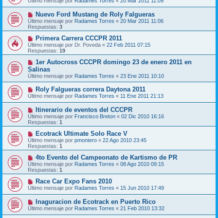
Último mensaje por
Radames Torres
«
20 Mar 2011 11:09
Nuevo Ford Mustang de Roly Falgueras
Último mensaje por
Radames Torres
«
20 Mar 2011 11:06
Respuestas:
3
Primera Carrera CCCPR 2011
Último mensaje por
Dr. Poveda
«
22 Feb 2011 07:15
Respuestas:
19
1er Autocross CCCPR domingo 23 de enero 2011 en
Salinas
Último mensaje por
Radames Torres
«
23 Ene 2011 10:10
Roly Falgueras correra Daytona 2011
Último mensaje por
Radames Torres
«
11 Ene 2011 21:13
Itinerario de eventos del CCCPR
Último mensaje por
Francisco Breton
«
02 Dic 2010 16:16
Respuestas:
1
Ecotrack Ultimate Solo Race V
Último mensaje por
pmontero
«
22 Ago 2010 23:45
Respuestas:
1
4to Evento del Campeonato de Kartismo de PR
Último mensaje por
Radames Torres
«
08 Ago 2010 09:15
Respuestas:
1
Race Car Expo Fans 2010
Último mensaje por
Radames Torres
«
15 Jun 2010 17:49
Inaguracion de Ecotrack en Puerto Rico
Último mensaje por
Radames Torres
«
21 Feb 2010 13:32