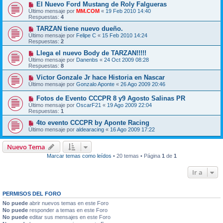
El Nuevo Ford Mustang de Roly Falgueras
Último mensaje por
MM.COM
«
19 Feb 2010 14:40
Respuestas:
4
TARZAN tiene nuevo dueño.
Último mensaje por
Felipe C
«
15 Feb 2010 14:24
Respuestas:
2
Llega el nuevo Body de TARZAN!!!!!
Último mensaje por
Danenbs
«
24 Oct 2009 08:28
Respuestas:
8
Victor Gonzale Jr hace Historia en Nascar
Último mensaje por
Gonzalo Aponte
«
26 Ago 2009 20:46
Fotos de Evento CCCPR 8 y9 Agosto Salinas PR
Último mensaje por
OscarF21
«
19 Ago 2009 22:04
Respuestas:
1
4to evento CCCPR by Aponte Racing
Último mensaje por
aldearacing
«
16 Ago 2009 17:22
Nuevo Tema
Marcar temas como leídos
• 20 temas • Página
1
de
1
Ir a
PERMISOS DEL FORO
No puede
abrir nuevos temas en este Foro
No puede
responder a temas en este Foro
No puede
editar sus mensajes en este Foro