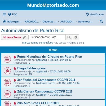
MundoMotorizado.com
FAQ
Identificarse
B
Índice general
ARCHIVO HASTA 2018
Deportes Internacionales
AUTOMOVILISMO DE CENTROAMERICA
Automovilismo de Puerto Rico
u
Automovilismo de Puerto Rico
s
Buscar
Búsqueda avanzad
Nuevo Tema
c
Marcar temas como leídos
• 20 temas • Página
1
de
1
a
Temas
r
Fotos Historicas del Circuito en Puerto Rico
Último mensaje por
applicon1
«
08 Sep 2014 08:12
Respuestas:
2
Diego Febles grave
Último mensaje por
applicon1
«
17 Dic 2011 09:09
Respuestas:
15
3er Fecha del Campeonato CCCPR 2011
Último mensaje por
Radames Torres
«
01 Oct 2011 16:44
Respuestas:
3
2da Carrera Campeonato CCCPR 2011
Último mensaje por
rafa88om
«
21 May 2011 22:21
Respuestas:
2
2do Auto Cross CCCPR 2011