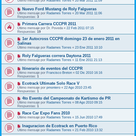
Último mensaje por
Radames Torres
«
20 Mar 2011 11:09
Nuevo Ford Mustang de Roly Falgueras
Último mensaje por
Radames Torres
«
20 Mar 2011 11:06
Respuestas:
3
Primera Carrera CCCPR 2011
Último mensaje por
Dr. Poveda
«
22 Feb 2011 07:15
Respuestas:
19
1er Autocross CCCPR domingo 23 de enero 2011 en
Salinas
Último mensaje por
Radames Torres
«
23 Ene 2011 10:10
Roly Falgueras correra Daytona 2011
Último mensaje por
Radames Torres
«
11 Ene 2011 21:13
Itinerario de eventos del CCCPR
Último mensaje por
Francisco Breton
«
02 Dic 2010 16:16
Respuestas:
1
Ecotrack Ultimate Solo Race V
Último mensaje por
pmontero
«
22 Ago 2010 23:45
Respuestas:
1
4to Evento del Campeonato de Kartismo de PR
Último mensaje por
Radames Torres
«
08 Ago 2010 09:15
Respuestas:
1
Race Car Expo Fans 2010
Último mensaje por
Radames Torres
«
15 Jun 2010 17:49
Inaguracion de Ecotrack en Puerto Rico
Último mensaje por
Radames Torres
«
21 Feb 2010 13:32