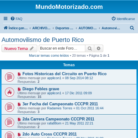
MundoMotorizado.com
FAQ
Identificarse
B
Índice general
ARCHIVO HASTA 2018
Deportes Internacionales
AUTOMOVILISMO DE CENTROAMERICA
Automovilismo de Puerto Rico
u
Automovilismo de Puerto Rico
s
Buscar
Búsqueda avanzad
Nuevo Tema
c
Marcar temas como leídos
• 20 temas • Página
1
de
1
a
Temas
r
Fotos Historicas del Circuito en Puerto Rico
Último mensaje por
applicon1
«
08 Sep 2014 08:12
Respuestas:
2
Diego Febles grave
Último mensaje por
applicon1
«
17 Dic 2011 09:09
Respuestas:
15
3er Fecha del Campeonato CCCPR 2011
Último mensaje por
Radames Torres
«
01 Oct 2011 16:44
Respuestas:
3
2da Carrera Campeonato CCCPR 2011
Último mensaje por
rafa88om
«
21 May 2011 22:21
Respuestas:
2
2do Auto Cross CCCPR 2011