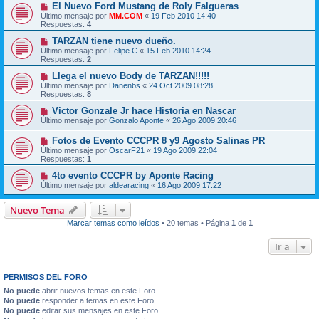
El Nuevo Ford Mustang de Roly Falgueras
Último mensaje por
MM.COM
«
19 Feb 2010 14:40
Respuestas:
4
TARZAN tiene nuevo dueño.
Último mensaje por
Felipe C
«
15 Feb 2010 14:24
Respuestas:
2
Llega el nuevo Body de TARZAN!!!!!
Último mensaje por
Danenbs
«
24 Oct 2009 08:28
Respuestas:
8
Victor Gonzale Jr hace Historia en Nascar
Último mensaje por
Gonzalo Aponte
«
26 Ago 2009 20:46
Fotos de Evento CCCPR 8 y9 Agosto Salinas PR
Último mensaje por
OscarF21
«
19 Ago 2009 22:04
Respuestas:
1
4to evento CCCPR by Aponte Racing
Último mensaje por
aldearacing
«
16 Ago 2009 17:22
Nuevo Tema
Marcar temas como leídos
• 20 temas • Página
1
de
1
Ir a
PERMISOS DEL FORO
No puede
abrir nuevos temas en este Foro
No puede
responder a temas en este Foro
No puede
editar sus mensajes en este Foro