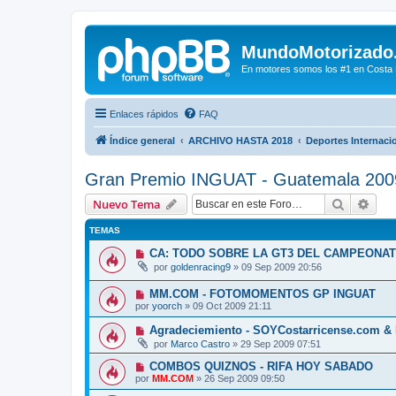
MundoMotorizado
En motores somos los #1 en Costa Ri
Enlaces rápidos
FAQ
Índice general
ARCHIVO HASTA 2018
Deportes Internaci
Gran Premio INGUAT - Guatemala 200
Buscar
Bús
Nuevo Tema
TEMAS
CA: TODO SOBRE LA GT3 DEL CAMPEONA
por
goldenracing9
»
09 Sep 2009 20:56
MM.COM - FOTOMOMENTOS GP INGUAT
por
yoorch
»
09 Oct 2009 21:11
Agradeciemiento - SOYCostarricense.com 
por
Marco Castro
»
29 Sep 2009 07:51
COMBOS QUIZNOS - RIFA HOY SABADO
por
MM.COM
»
26 Sep 2009 09:50