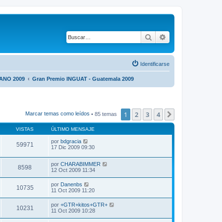
Buscar
Búsqueda avanza
Identificarse
NO 2009
Gran Premio INGUAT - Guatemala 2009
1
2
3
4
Siguiente
Marcar temas como leídos
• 85 temas
VISTAS
ÚLTIMO MENSAJE
por
bdgracia
59971
17 Dic 2009 09:30
por
CHARABIMMER
8598
12 Oct 2009 11:34
por
Danenbs
10735
11 Oct 2009 11:20
por
+GTR+kitos+GTR+
10231
11 Oct 2009 10:28