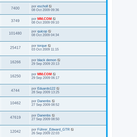
por
escholl
7400
08 Oct 2009 09:36
por
MM.COM
3749
08 Oct 2009 09:10
por
quicop
101480
08 Oct 2009 04:34
por
torque
25417
03 Oct 2009 11:15
por
black demon
16266
29 Sep 2009 20:13
por
MM.COM
16250
29 Sep 2009 06:17
por
Eduardo122
4744
28 Sep 2009 13:25
por
Danenbs
10462
27 Sep 2009 08:52
por
Danenbs
47619
27 Sep 2009 08:50
por
Führer_Edward_GTR
12042
26 Sep 2009 22:03