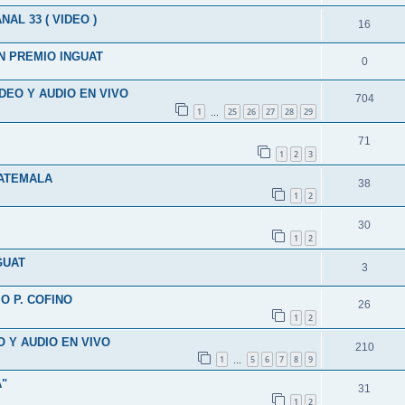
L 33 ( VIDEO )
16
N PREMIO INGUAT
0
IDEO Y AUDIO EN VIVO
704
1
25
26
27
28
29
…
71
1
2
3
UATEMALA
38
1
2
30
1
2
GUAT
3
O P. COFINO
26
1
2
O Y AUDIO EN VIVO
210
1
5
6
7
8
9
…
A"
31
1
2