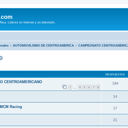
.com
ca. Líderes en Internet y en televisión.
onales
AUTOMOVILISMO DE CENTROAMERICA
CAMPEONATO CENTROAMERICA
9
queda avanzada
RESPUESTAS
TO CENTROAMERICANO
194
1
4
5
6
7
8
…
14
& MCM Racing
17
21