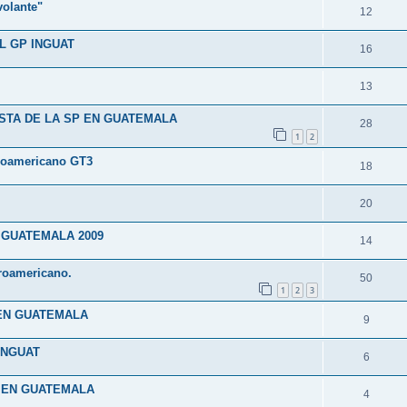
volante"
12
L GP INGUAT
16
13
STA DE LA SP EN GUATEMALA
28
1
2
troamericano GT3
18
20
 GUATEMALA 2009
14
roamericano.
50
1
2
3
 EN GUATEMALA
9
INGUAT
6
1 EN GUATEMALA
4