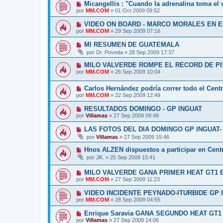
Micangellis : "Cuando la adrenalina toma el 
por
MM.COM
»
01 Oct 2009 09:52
VIDEO ON BOARD - MARCO MORALES EN E
por
MM.COM
»
29 Sep 2009 07:16
MI RESUMEN DE GUATEMALA
por
Dr. Poveda
»
28 Sep 2009 17:37
MILO VALVERDE ROMPE EL RECORD DE PI
por
MM.COM
»
26 Sep 2009 10:04
Carlos Hernández podría correr todo el Cen
por
MM.COM
»
22 Sep 2009 12:49
RESULTADOS DOMINGO - GP INGUAT
por
Villamas
»
27 Sep 2009 09:49
LAS FOTOS DEL DIA DOMINGO GP INGUAT-
por
Villamas
»
27 Sep 2009 15:46
Hnos ALZEN dispuestos a participar en Cent
por
JK.
»
25 Sep 2009 15:41
MILO VALVERDE GANA PRIMER HEAT GT1
por
MM.COM
»
27 Sep 2009 11:23
VIDEO INCIDENTE PEYNADO-ITURBIDE GP 
por
MM.COM
»
28 Sep 2009 04:55
Enrique Saravia GANA SEGUNDO HEAT GT
por
Villamas
»
27 Sep 2009 14:06