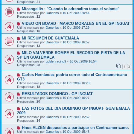
Respuestas:
21
Micangellis : "Cuando la adrenalina toma el volante"
Último mensaje por
Danenbs
«
10 Oct 2009 20:44
Respuestas:
12
VIDEO ON BOARD - MARCO MORALES EN EL GP INGUAT
Último mensaje por
Danenbs
«
10 Oct 2009 17:29
Respuestas:
16
MI RESUMEN DE GUATEMALA
Último mensaje por
Danenbs
«
10 Oct 2009 16:57
Respuestas:
13
MILO VALVERDE ROMPE EL RECORD DE PISTA DE LA
SP EN GUATEMALA
Último mensaje por
goldenracing9
«
10 Oct 2009 16:54
Respuestas:
28
1
2
Carlos Hernández podría correr todo el Centroamericano
GT3
Último mensaje por
Danenbs
«
10 Oct 2009 16:28
Respuestas:
18
RESULTADOS DOMINGO - GP INGUAT
Último mensaje por
Danenbs
«
10 Oct 2009 16:27
Respuestas:
20
LAS FOTOS DEL DIA DOMINGO GP INGUAT- GUATEMALA
2009
Último mensaje por
Danenbs
«
10 Oct 2009 15:52
Respuestas:
14
Hnos ALZEN dispuestos a participar en Centroamericano.
Último mensaje por
Danenbs
«
10 Oct 2009 15:43