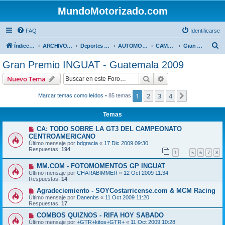
MundoMotorizado.com
FAQ
Identificarse
B
Índice general
ARCHIVO HASTA 2018
Deportes Internacionales
AUTOMOVILISMO DE CENTROAMERICA
CAMPEONATO CENTROAMERICANO 2009
Gran Premio INGUAT - Guatemala 2009
u
Gran Premio INGUAT - Guatemala 2009
s
Buscar
Búsqueda avanzad
Nuevo Tema
c
a
1
2
3
4
Siguiente
Marcar temas como leídos
• 85 temas
r
Temas
CA: TODO SOBRE LA GT3 DEL CAMPEONATO
CENTROAMERICANO
Último mensaje por
bdgracia
«
17 Dic 2009 09:30
Respuestas:
194
1
5
6
7
8
…
MM.COM - FOTOMOMENTOS GP INGUAT
Último mensaje por
CHARABIMMER
«
12 Oct 2009 11:34
Respuestas:
14
Agradeciemiento - SOYCostarricense.com & MCM Racing
Último mensaje por
Danenbs
«
11 Oct 2009 11:20
Respuestas:
17
COMBOS QUIZNOS - RIFA HOY SABADO
Último mensaje por
+GTR+kitos+GTR+
«
11 Oct 2009 10:28