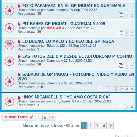
FOTO PAPARAZZI EN EL GP INGUAT EN GUATEMALA
Último mensaje por
black demon
«
29 Sep 2009 20:13
Respuestas:
38
1
2
PIT BABES GP INGUAT - GUATEMALA 2009
Último mensaje por
MM.COM
«
29 Sep 2009 06:17
Respuestas:
30
1
2
LO BUENO, LO MALO Y LO FEO DEL GP INGUAT
Último mensaje por
Eduardo122
«
28 Sep 2009 13:25
Respuestas:
3
LAS FOTOS DEL DIA DESDE EL AUTODROMO P. COFINO
Último mensaje por
Danenbs
«
27 Sep 2009 08:52
Respuestas:
26
1
2
SABADO DE GP INGUAT • FOTO,INFO, VIDEO Y AUDIO EN
VIVO
Último mensaje por
Danenbs
«
27 Sep 2009 08:50
Respuestas:
210
1
6
7
8
9
…
HNOS MICANGELLIS " YO AMO COSTA RICA"
Último mensaje por
Führer_Edward_GTR
«
26 Sep 2009 22:03
Respuestas:
31
1
2
Nuevo Tema
1
2
3
4
Siguiente
Marcar temas como leídos
• 85 temas