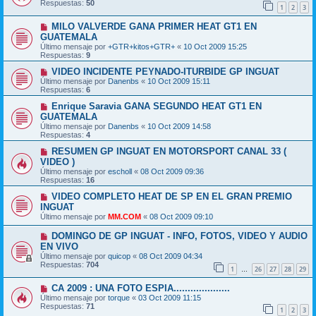
Respuestas:
50
1
2
3
MILO VALVERDE GANA PRIMER HEAT GT1 EN
GUATEMALA
Último mensaje por
+GTR+kitos+GTR+
«
10 Oct 2009 15:25
Respuestas:
9
VIDEO INCIDENTE PEYNADO-ITURBIDE GP INGUAT
Último mensaje por
Danenbs
«
10 Oct 2009 15:11
Respuestas:
6
Enrique Saravia GANA SEGUNDO HEAT GT1 EN
GUATEMALA
Último mensaje por
Danenbs
«
10 Oct 2009 14:58
Respuestas:
4
RESUMEN GP INGUAT EN MOTORSPORT CANAL 33 (
VIDEO )
Último mensaje por
escholl
«
08 Oct 2009 09:36
Respuestas:
16
VIDEO COMPLETO HEAT DE SP EN EL GRAN PREMIO
INGUAT
Último mensaje por
MM.COM
«
08 Oct 2009 09:10
DOMINGO DE GP INGUAT - INFO, FOTOS, VIDEO Y AUDIO
EN VIVO
Último mensaje por
quicop
«
08 Oct 2009 04:34
Respuestas:
704
1
26
27
28
29
…
CA 2009 : UNA FOTO ESPIA....................
Último mensaje por
torque
«
03 Oct 2009 11:15
Respuestas:
71
1
2
3