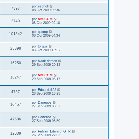
por
escholl
7397
08 Oct 2009 09:36
por
MM.COM
3749
08 Oct 2009 09:10
por
quicop
101342
08 Oct 2009 04:34
por
torque
25398
03 Oct 2009 11:15
por
black demon
16250
29 Sep 2009 20:13
por
MM.COM
16247
29 Sep 2009 06:17
por
Eduardo122
4737
28 Sep 2009 13:25
por
Danenbs
10457
27 Sep 2009 08:52
por
Danenbs
47586
27 Sep 2009 08:50
por
Führer_Edward_GTR
12039
26 Sep 2009 22:03