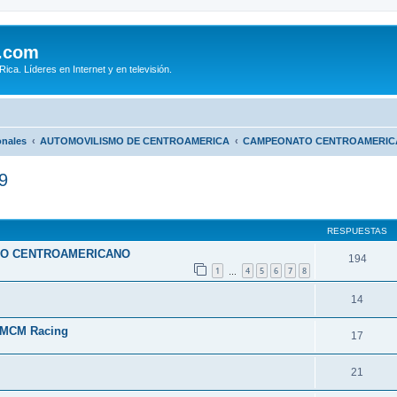
.com
ca. Líderes en Internet y en televisión.
onales
AUTOMOVILISMO DE CENTROAMERICA
CAMPEONATO CENTROAMERICA
9
queda avanzada
RESPUESTAS
TO CENTROAMERICANO
194
1
4
5
6
7
8
…
14
& MCM Racing
17
21