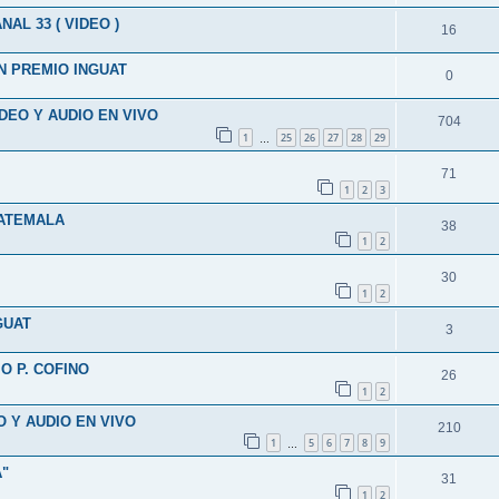
L 33 ( VIDEO )
16
N PREMIO INGUAT
0
IDEO Y AUDIO EN VIVO
704
1
25
26
27
28
29
…
71
1
2
3
UATEMALA
38
1
2
30
1
2
GUAT
3
O P. COFINO
26
1
2
O Y AUDIO EN VIVO
210
1
5
6
7
8
9
…
A"
31
1
2