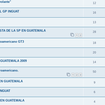
volante"
12
L GP INGUAT
16
13
STA DE LA SP EN GUATEMALA
28
1
2
troamericano GT3
18
20
 GUATEMALA 2009
14
roamericano.
50
1
2
3
 EN GUATEMALA
9
INGUAT
6
1 EN GUATEMALA
4