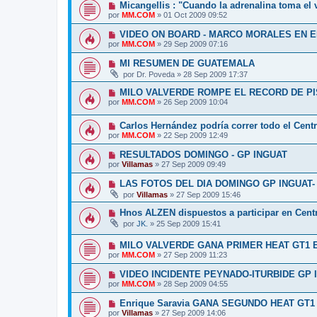
Micangellis : "Cuando la adrenalina toma el 
por
MM.COM
»
01 Oct 2009 09:52
VIDEO ON BOARD - MARCO MORALES EN E
por
MM.COM
»
29 Sep 2009 07:16
MI RESUMEN DE GUATEMALA
por
Dr. Poveda
»
28 Sep 2009 17:37
MILO VALVERDE ROMPE EL RECORD DE PI
por
MM.COM
»
26 Sep 2009 10:04
Carlos Hernández podría correr todo el Cen
por
MM.COM
»
22 Sep 2009 12:49
RESULTADOS DOMINGO - GP INGUAT
por
Villamas
»
27 Sep 2009 09:49
LAS FOTOS DEL DIA DOMINGO GP INGUAT-
por
Villamas
»
27 Sep 2009 15:46
Hnos ALZEN dispuestos a participar en Cent
por
JK.
»
25 Sep 2009 15:41
MILO VALVERDE GANA PRIMER HEAT GT1
por
MM.COM
»
27 Sep 2009 11:23
VIDEO INCIDENTE PEYNADO-ITURBIDE GP 
por
MM.COM
»
28 Sep 2009 04:55
Enrique Saravia GANA SEGUNDO HEAT GT
por
Villamas
»
27 Sep 2009 14:06