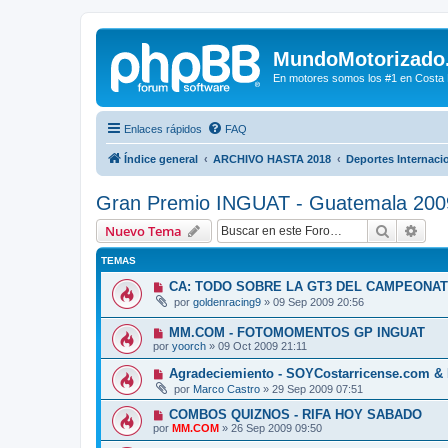
MundoMotorizado
En motores somos los #1 en Costa Ri
Enlaces rápidos
FAQ
Índice general
ARCHIVO HASTA 2018
Deportes Internaci
Gran Premio INGUAT - Guatemala 200
Buscar
Bús
Nuevo Tema
TEMAS
CA: TODO SOBRE LA GT3 DEL CAMPEONA
por
goldenracing9
»
09 Sep 2009 20:56
MM.COM - FOTOMOMENTOS GP INGUAT
por
yoorch
»
09 Oct 2009 21:11
Agradeciemiento - SOYCostarricense.com 
por
Marco Castro
»
29 Sep 2009 07:51
COMBOS QUIZNOS - RIFA HOY SABADO
por
MM.COM
»
26 Sep 2009 09:50