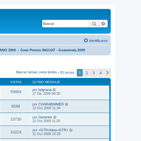
Buscar
Búsqueda avanza
Identificarse
NO 2009
Gran Premio INGUAT - Guatemala 2009
1
2
3
4
Siguiente
Marcar temas como leídos
• 85 temas
VISTAS
ÚLTIMO MENSAJE
por
bdgracia
59964
17 Dic 2009 09:30
por
CHARABIMMER
8598
12 Oct 2009 11:34
por
Danenbs
10730
11 Oct 2009 11:20
por
+GTR+kitos+GTR+
10224
11 Oct 2009 10:28