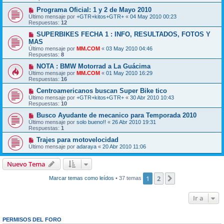
Programa Oficial: 1 y 2 de Mayo 2010
Último mensaje por
+GTR+kitos+GTR+
«
04 May 2010 00:23
Respuestas:
12
SUPERBIKES FECHA 1 : INFO, RESULTADOS, FOTOS Y
MAS
Último mensaje por
MM.COM
«
03 May 2010 04:46
Respuestas:
8
NOTA : BMW Motorrad a La Guácima
Último mensaje por
MM.COM
«
01 May 2010 16:29
Respuestas:
16
Centroamericanos buscan Super Bike tico
Último mensaje por
+GTR+kitos+GTR+
«
30 Abr 2010 10:43
Respuestas:
10
Busco Ayudante de mecanico para Temporada 2010
Último mensaje por
solo bueno!!
«
26 Abr 2010 19:31
Respuestas:
1
Trajes para motovelocidad
Último mensaje por
adaraya
«
20 Abr 2010 11:06
Nuevo Tema
1
2
Siguiente
Marcar temas como leídos
• 37 temas
Ir a
PERMISOS DEL FORO