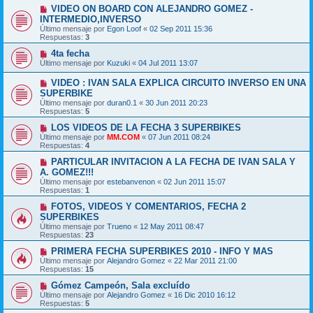
VIDEO ON BOARD CON ALEJANDRO GOMEZ -
INTERMEDIO,INVERSO
Último mensaje por
Egon Loof
«
02 Sep 2011 15:36
Respuestas:
3
4ta fecha
Último mensaje por
Kuzuki
«
04 Jul 2011 13:07
VIDEO : IVAN SALA EXPLICA CIRCUITO INVERSO EN UNA
SUPERBIKE
Último mensaje por
duran0.1
«
30 Jun 2011 20:23
Respuestas:
5
LOS VIDEOS DE LA FECHA 3 SUPERBIKES
Último mensaje por
MM.COM
«
07 Jun 2011 08:24
Respuestas:
4
PARTICULAR INVITACION A LA FECHA DE IVAN SALA Y
A. GOMEZ!!!
Último mensaje por
estebanvenon
«
02 Jun 2011 15:07
Respuestas:
1
FOTOS, VIDEOS Y COMENTARIOS, FECHA 2
SUPERBIKES
Último mensaje por
Trueno
«
12 May 2011 08:47
Respuestas:
23
PRIMERA FECHA SUPERBIKES 2010 - INFO Y MAS
Último mensaje por
Alejandro Gomez
«
22 Mar 2011 21:00
Respuestas:
15
Gómez Campeón, Sala excluído
Último mensaje por
Alejandro Gomez
«
16 Dic 2010 16:12
Respuestas:
5