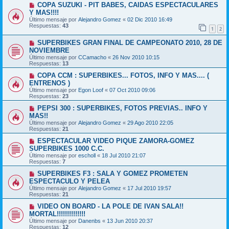
COPA SUZUKI - PIT BABES, CAIDAS ESPECTACULARES
Y MAS!!!!
Último mensaje por
Alejandro Gomez
«
02 Dic 2010 16:49
Respuestas:
43
1
2
SUPERBIKES GRAN FINAL DE CAMPEONATO 2010, 28 DE
NOVIEMBRE
Último mensaje por
CCamacho
«
26 Nov 2010 10:15
Respuestas:
13
COPA CCM : SUPERBIKES... FOTOS, INFO Y MAS.... (
ENTRENOS )
Último mensaje por
Egon Loof
«
07 Oct 2010 09:06
Respuestas:
23
PEPSI 300 : SUPERBIKES, FOTOS PREVIAS.. INFO Y
MAS!!
Último mensaje por
Alejandro Gomez
«
29 Ago 2010 22:05
Respuestas:
21
ESPECTACULAR VIDEO PIQUE ZAMORA-GOMEZ
SUPERBIKES 1000 C.C.
Último mensaje por
escholl
«
18 Jul 2010 21:07
Respuestas:
7
SUPERBIKES F3 : SALA Y GOMEZ PROMETEN
ESPECTACULO Y PELEA
Último mensaje por
Alejandro Gomez
«
17 Jul 2010 19:57
Respuestas:
21
VIDEO ON BOARD - LA POLE DE IVAN SALA!!
MORTAL!!!!!!!!!!!!!!
Último mensaje por
Danenbs
«
13 Jun 2010 20:37
Respuestas:
12