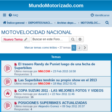
MundoMotorizado.com
FAQ
Identificarse
B
Índice general
DEPORTES NACIONALES
Archivo deportes nacionales
MOTOVELOCIDAD NACIONAL
u
MOTOVELOCIDAD NACIONAL
s
Buscar
Búsqueda avanzad
Nuevo Tema
c
a
1
2
Siguiente
Marcar temas como leídos
• 37 temas
r
Temas
El trasero Randy de Puniet luego de una fecha de
Superbikes
Último mensaje por
MM.COM
«
23 Feb 2015 16:58
Respuestas:
1
Las Superbikes tendrán su propio show en el 2013
Último mensaje por
MM.COM
«
18 May 2012 01:41
COPA SUZUKI 2011 - LAS MEJORES FOTOS Y VIDEOS
Último mensaje por
duran0.1
«
22 Nov 2011 11:46
Respuestas:
16
POSICIONES SUPERBIKES ACTUALIZADAS
Último mensaje por
Alejandro Gomez
«
09 Sep 2011 20:37
Respuestas:
4