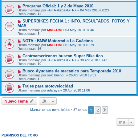
Programa Oficial: 1 y 2 de Mayo 2010
Último mensaje por
+GTR+kitos+GTR+
«
04 May 2010 00:23
Respuestas:
12
SUPERBIKES FECHA 1 : INFO, RESULTADOS, FOTOS Y
MAS
Último mensaje por
MM.COM
«
03 May 2010 04:46
Respuestas:
8
NOTA : BMW Motorrad a La Guácima
Último mensaje por
MM.COM
«
01 May 2010 16:29
Respuestas:
16
Centroamericanos buscan Super Bike tico
Último mensaje por
+GTR+kitos+GTR+
«
30 Abr 2010 10:43
Respuestas:
10
Busco Ayudante de mecanico para Temporada 2010
Último mensaje por
solo bueno!!
«
26 Abr 2010 19:31
Respuestas:
1
Trajes para motovelocidad
Último mensaje por
adaraya
«
20 Abr 2010 11:06
Nuevo Tema
1
2
Siguiente
Marcar temas como leídos
• 37 temas
Ir a
PERMISOS DEL FORO