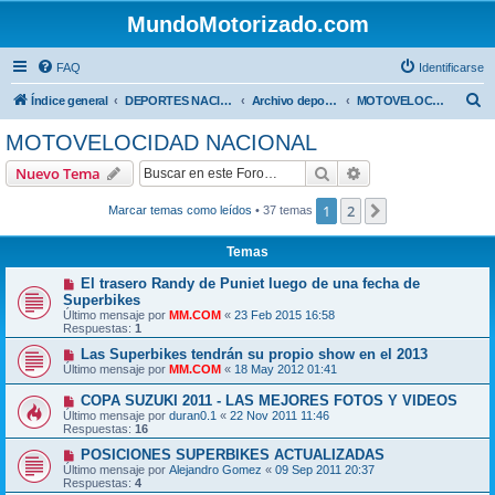
MundoMotorizado.com
FAQ
Identificarse
B
Índice general
DEPORTES NACIONALES
Archivo deportes nacionales
MOTOVELOCIDAD NACIONAL
u
MOTOVELOCIDAD NACIONAL
s
Buscar
Búsqueda avanzad
Nuevo Tema
c
a
1
2
Siguiente
Marcar temas como leídos
• 37 temas
r
Temas
El trasero Randy de Puniet luego de una fecha de
Superbikes
Último mensaje por
MM.COM
«
23 Feb 2015 16:58
Respuestas:
1
Las Superbikes tendrán su propio show en el 2013
Último mensaje por
MM.COM
«
18 May 2012 01:41
COPA SUZUKI 2011 - LAS MEJORES FOTOS Y VIDEOS
Último mensaje por
duran0.1
«
22 Nov 2011 11:46
Respuestas:
16
POSICIONES SUPERBIKES ACTUALIZADAS
Último mensaje por
Alejandro Gomez
«
09 Sep 2011 20:37
Respuestas:
4