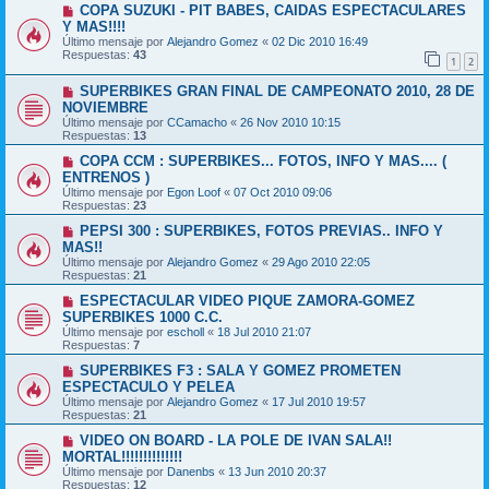
COPA SUZUKI - PIT BABES, CAIDAS ESPECTACULARES
Y MAS!!!!
Último mensaje por
Alejandro Gomez
«
02 Dic 2010 16:49
Respuestas:
43
1
2
SUPERBIKES GRAN FINAL DE CAMPEONATO 2010, 28 DE
NOVIEMBRE
Último mensaje por
CCamacho
«
26 Nov 2010 10:15
Respuestas:
13
COPA CCM : SUPERBIKES... FOTOS, INFO Y MAS.... (
ENTRENOS )
Último mensaje por
Egon Loof
«
07 Oct 2010 09:06
Respuestas:
23
PEPSI 300 : SUPERBIKES, FOTOS PREVIAS.. INFO Y
MAS!!
Último mensaje por
Alejandro Gomez
«
29 Ago 2010 22:05
Respuestas:
21
ESPECTACULAR VIDEO PIQUE ZAMORA-GOMEZ
SUPERBIKES 1000 C.C.
Último mensaje por
escholl
«
18 Jul 2010 21:07
Respuestas:
7
SUPERBIKES F3 : SALA Y GOMEZ PROMETEN
ESPECTACULO Y PELEA
Último mensaje por
Alejandro Gomez
«
17 Jul 2010 19:57
Respuestas:
21
VIDEO ON BOARD - LA POLE DE IVAN SALA!!
MORTAL!!!!!!!!!!!!!!
Último mensaje por
Danenbs
«
13 Jun 2010 20:37
Respuestas:
12