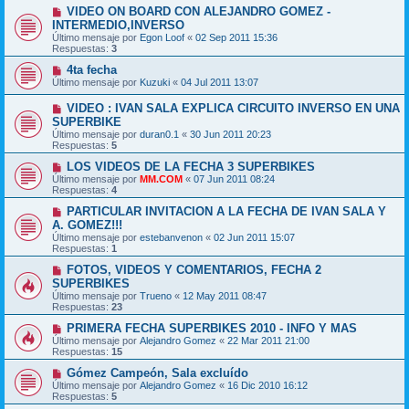
VIDEO ON BOARD CON ALEJANDRO GOMEZ -
INTERMEDIO,INVERSO
Último mensaje por
Egon Loof
«
02 Sep 2011 15:36
Respuestas:
3
4ta fecha
Último mensaje por
Kuzuki
«
04 Jul 2011 13:07
VIDEO : IVAN SALA EXPLICA CIRCUITO INVERSO EN UNA
SUPERBIKE
Último mensaje por
duran0.1
«
30 Jun 2011 20:23
Respuestas:
5
LOS VIDEOS DE LA FECHA 3 SUPERBIKES
Último mensaje por
MM.COM
«
07 Jun 2011 08:24
Respuestas:
4
PARTICULAR INVITACION A LA FECHA DE IVAN SALA Y
A. GOMEZ!!!
Último mensaje por
estebanvenon
«
02 Jun 2011 15:07
Respuestas:
1
FOTOS, VIDEOS Y COMENTARIOS, FECHA 2
SUPERBIKES
Último mensaje por
Trueno
«
12 May 2011 08:47
Respuestas:
23
PRIMERA FECHA SUPERBIKES 2010 - INFO Y MAS
Último mensaje por
Alejandro Gomez
«
22 Mar 2011 21:00
Respuestas:
15
Gómez Campeón, Sala excluído
Último mensaje por
Alejandro Gomez
«
16 Dic 2010 16:12
Respuestas:
5