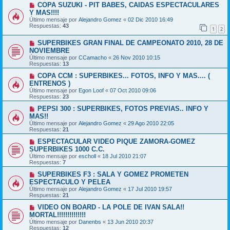
COPA SUZUKI - PIT BABES, CAIDAS ESPECTACULARES
Y MAS!!!!
Último mensaje por
Alejandro Gomez
«
02 Dic 2010 16:49
Respuestas:
43
1
2
SUPERBIKES GRAN FINAL DE CAMPEONATO 2010, 28 DE
NOVIEMBRE
Último mensaje por
CCamacho
«
26 Nov 2010 10:15
Respuestas:
13
COPA CCM : SUPERBIKES... FOTOS, INFO Y MAS.... (
ENTRENOS )
Último mensaje por
Egon Loof
«
07 Oct 2010 09:06
Respuestas:
23
PEPSI 300 : SUPERBIKES, FOTOS PREVIAS.. INFO Y
MAS!!
Último mensaje por
Alejandro Gomez
«
29 Ago 2010 22:05
Respuestas:
21
ESPECTACULAR VIDEO PIQUE ZAMORA-GOMEZ
SUPERBIKES 1000 C.C.
Último mensaje por
escholl
«
18 Jul 2010 21:07
Respuestas:
7
SUPERBIKES F3 : SALA Y GOMEZ PROMETEN
ESPECTACULO Y PELEA
Último mensaje por
Alejandro Gomez
«
17 Jul 2010 19:57
Respuestas:
21
VIDEO ON BOARD - LA POLE DE IVAN SALA!!
MORTAL!!!!!!!!!!!!!!
Último mensaje por
Danenbs
«
13 Jun 2010 20:37
Respuestas:
12