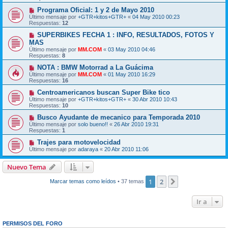
Programa Oficial: 1 y 2 de Mayo 2010
Último mensaje por
+GTR+kitos+GTR+
«
04 May 2010 00:23
Respuestas:
12
SUPERBIKES FECHA 1 : INFO, RESULTADOS, FOTOS Y
MAS
Último mensaje por
MM.COM
«
03 May 2010 04:46
Respuestas:
8
NOTA : BMW Motorrad a La Guácima
Último mensaje por
MM.COM
«
01 May 2010 16:29
Respuestas:
16
Centroamericanos buscan Super Bike tico
Último mensaje por
+GTR+kitos+GTR+
«
30 Abr 2010 10:43
Respuestas:
10
Busco Ayudante de mecanico para Temporada 2010
Último mensaje por
solo bueno!!
«
26 Abr 2010 19:31
Respuestas:
1
Trajes para motovelocidad
Último mensaje por
adaraya
«
20 Abr 2010 11:06
Nuevo Tema
1
2
Siguiente
Marcar temas como leídos
• 37 temas
Ir a
PERMISOS DEL FORO