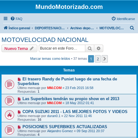
MundoMotorizado.com
FAQ
Identificarse
B
Índice general
DEPORTES NACIONALES
Archivo deportes nacionales
MOTOVELOCIDAD NACIONAL
u
MOTOVELOCIDAD NACIONAL
s
Buscar
Búsqueda avanzad
Nuevo Tema
c
a
1
2
Siguiente
Marcar temas como leídos
• 37 temas
r
Temas
El trasero Randy de Puniet luego de una fecha de
Superbikes
Último mensaje por
MM.COM
«
23 Feb 2015 16:58
Respuestas:
1
Las Superbikes tendrán su propio show en el 2013
Último mensaje por
MM.COM
«
18 May 2012 01:41
COPA SUZUKI 2011 - LAS MEJORES FOTOS Y VIDEOS
Último mensaje por
duran0.1
«
22 Nov 2011 11:46
Respuestas:
16
POSICIONES SUPERBIKES ACTUALIZADAS
Último mensaje por
Alejandro Gomez
«
09 Sep 2011 20:37
Respuestas:
4