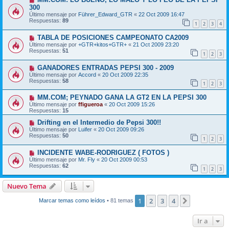
300
Último mensaje por
Führer_Edward_GTR
«
22 Oct 2009 16:47
Respuestas:
89
1
2
3
4
TABLA DE POSICIONES CAMPEONATO CA2009
Último mensaje por
+GTR+kitos+GTR+
«
21 Oct 2009 23:20
Respuestas:
51
1
2
3
GANADORES ENTRADAS PEPSI 300 - 2009
Último mensaje por
Accord
«
20 Oct 2009 22:35
Respuestas:
58
1
2
3
MM.COM; PEYNADO GANA LA GT2 EN LA PEPSI 300
Último mensaje por
ffigueroa
«
20 Oct 2009 15:26
Respuestas:
15
Drifting en el Intermedio de Pepsi 300!!
Último mensaje por
Luifer
«
20 Oct 2009 09:26
Respuestas:
50
1
2
3
INCIDENTE WABE-RODRIGUEZ ( FOTOS )
Último mensaje por
Mr. Fly
«
20 Oct 2009 00:53
Respuestas:
62
1
2
3
Nuevo Tema
1
2
3
4
Siguiente
Marcar temas como leídos
• 81 temas
Ir a