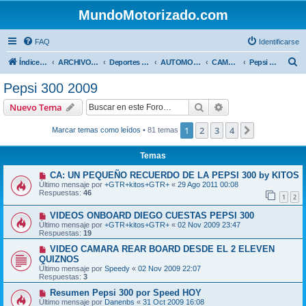
MundoMotorizado.com
FAQ
Identificarse
B
Índice general
ARCHIVO HASTA 2018
Deportes Internacionales
AUTOMOVILISMO DE CENTROAMERICA
CAMPEONATO CENTROAMERICANO 2009
Pepsi 300 2009
u
Pepsi 300 2009
s
Buscar
Búsqueda avanzad
Nuevo Tema
c
a
1
2
3
4
Siguiente
Marcar temas como leídos
• 81 temas
r
Temas
CA: UN PEQUEÑO RECUERDO DE LA PEPSI 300 by KITOS
Último mensaje por
+GTR+kitos+GTR+
«
29 Ago 2011 00:08
Respuestas:
46
1
2
VIDEOS ONBOARD DIEGO CUESTAS PEPSI 300
Último mensaje por
+GTR+kitos+GTR+
«
02 Nov 2009 23:47
Respuestas:
19
VIDEO CAMARA REAR BOARD DESDE EL 2 ELEVEN
QUIZNOS
Último mensaje por
Speedy
«
02 Nov 2009 22:07
Respuestas:
3
Resumen Pepsi 300 por Speed HOY
Último mensaje por
Danenbs
«
31 Oct 2009 16:08