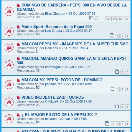
DOMINGO DE CARRERA - PEPSI 300 EN VIVO DESDE LA
GUACIMA
Último mensaje por
Elias Chocron
«
26 Oct 2009 07:26
Respuestas:
385
1
13
14
15
16
…
Motor Sport: Resumen de la Pepsi 300
Último mensaje por
Luis Ortega
«
23 Oct 2009 00:17
Respuestas:
56
1
2
3
MM.COM PEPSI 300 - IMAGENES DE LA SUPER TURISMO
Último mensaje por
Danenbs
«
22 Oct 2009 20:04
Respuestas:
3
MM.COM: AMADEO QUIROS GANA LA GT3 EN LA PEPSI
300
Último mensaje por
kartooligan
«
22 Oct 2009 19:27
Respuestas:
48
1
2
MM.COM 300 PEPSI: FOTOS DEL DOMINGO
Último mensaje por
panama-red
«
22 Oct 2009 18:01
Respuestas:
50
1
2
3
VIDEO INCIDENTE ZAID - QUIROS
Último mensaje por
C|KiLLeR|S
«
22 Oct 2009 17:46
Respuestas:
25
1
2
¿ EL MEJOR PILOTO DE LA PEPSI 300 ?
Último mensaje por
mclaren
«
22 Oct 2009 17:08
Respuestas:
94
1
2
3
4
MM.COM: LO BUENO, LO MALO Y LO FEO DE LA PEPSI