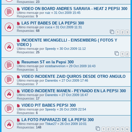
Respuestas:
23
VIDEO ON BOARD ANDRES SARAVIA - HEAT 2 PEPSI 300
Último mensaje por
ruiz
«
31 Oct 2009 15:45
Respuestas:
9
LAS PIT BABES DE LA PEPSI 300
Último mensaje por
cuca
«
31 Oct 2009 11:31
Respuestas:
68
1
2
3
INCIDENTE MICANGELLI - EINSEMBERG ( FOTOS Y
VIDEO )
Último mensaje por
Speedy
«
30 Oct 2009 11:12
Respuestas:
25
1
2
Resumen ST en la Pepsi 300
Último mensaje por
estebanvenon
«
29 Oct 2009 16:43
Respuestas:
1
VIDEO INCIDENTE ZAID QUIROS DESDE OTRO ANGULO
Último mensaje por
Danenbs
«
27 Oct 2009 17:46
Respuestas:
7
VIDEO INCIDENTE MANEN - PEYNADO EN LA PEPSI 300
Último mensaje por
Danenbs
«
27 Oct 2009 16:47
Respuestas:
17
VIDEO PIT BABES PEPSI 300
Último mensaje por
Speedy
«
26 Oct 2009 22:54
Respuestas:
6
LA FOTO PAPARAZZI DE LA PEPSI 300
Último mensaje por
Tblue27
«
26 Oct 2009 10:01
Respuestas:
148
1
2
3
4
5
6