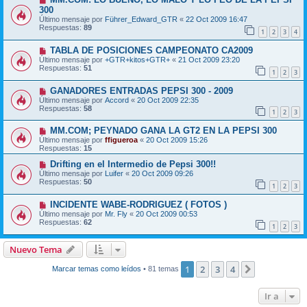
300
Último mensaje por
Führer_Edward_GTR
«
22 Oct 2009 16:47
Respuestas:
89
1
2
3
4
TABLA DE POSICIONES CAMPEONATO CA2009
Último mensaje por
+GTR+kitos+GTR+
«
21 Oct 2009 23:20
Respuestas:
51
1
2
3
GANADORES ENTRADAS PEPSI 300 - 2009
Último mensaje por
Accord
«
20 Oct 2009 22:35
Respuestas:
58
1
2
3
MM.COM; PEYNADO GANA LA GT2 EN LA PEPSI 300
Último mensaje por
ffigueroa
«
20 Oct 2009 15:26
Respuestas:
15
Drifting en el Intermedio de Pepsi 300!!
Último mensaje por
Luifer
«
20 Oct 2009 09:26
Respuestas:
50
1
2
3
INCIDENTE WABE-RODRIGUEZ ( FOTOS )
Último mensaje por
Mr. Fly
«
20 Oct 2009 00:53
Respuestas:
62
1
2
3
Nuevo Tema
1
2
3
4
Siguiente
Marcar temas como leídos
• 81 temas
Ir a