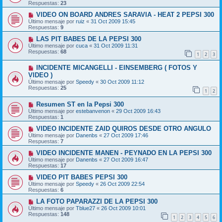
Respuestas:
23
VIDEO ON BOARD ANDRES SARAVIA - HEAT 2 PEPSI 300
Último mensaje por
ruiz
«
31 Oct 2009 15:45
Respuestas:
9
LAS PIT BABES DE LA PEPSI 300
Último mensaje por
cuca
«
31 Oct 2009 11:31
Respuestas:
68
1
2
3
INCIDENTE MICANGELLI - EINSEMBERG ( FOTOS Y
VIDEO )
Último mensaje por
Speedy
«
30 Oct 2009 11:12
Respuestas:
25
1
2
Resumen ST en la Pepsi 300
Último mensaje por
estebanvenon
«
29 Oct 2009 16:43
Respuestas:
1
VIDEO INCIDENTE ZAID QUIROS DESDE OTRO ANGULO
Último mensaje por
Danenbs
«
27 Oct 2009 17:46
Respuestas:
7
VIDEO INCIDENTE MANEN - PEYNADO EN LA PEPSI 300
Último mensaje por
Danenbs
«
27 Oct 2009 16:47
Respuestas:
17
VIDEO PIT BABES PEPSI 300
Último mensaje por
Speedy
«
26 Oct 2009 22:54
Respuestas:
6
LA FOTO PAPARAZZI DE LA PEPSI 300
Último mensaje por
Tblue27
«
26 Oct 2009 10:01
Respuestas:
148
1
2
3
4
5
6