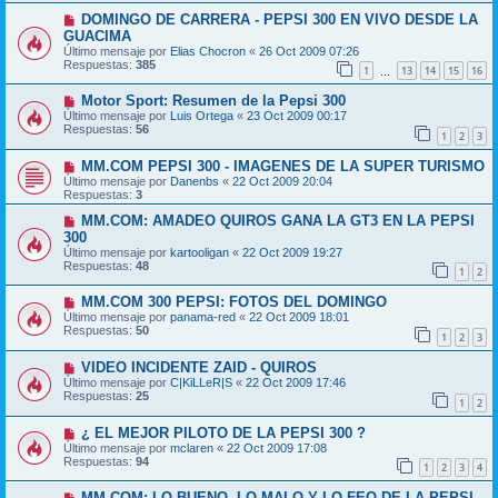
DOMINGO DE CARRERA - PEPSI 300 EN VIVO DESDE LA
GUACIMA
Último mensaje por
Elias Chocron
«
26 Oct 2009 07:26
Respuestas:
385
1
13
14
15
16
…
Motor Sport: Resumen de la Pepsi 300
Último mensaje por
Luis Ortega
«
23 Oct 2009 00:17
Respuestas:
56
1
2
3
MM.COM PEPSI 300 - IMAGENES DE LA SUPER TURISMO
Último mensaje por
Danenbs
«
22 Oct 2009 20:04
Respuestas:
3
MM.COM: AMADEO QUIROS GANA LA GT3 EN LA PEPSI
300
Último mensaje por
kartooligan
«
22 Oct 2009 19:27
Respuestas:
48
1
2
MM.COM 300 PEPSI: FOTOS DEL DOMINGO
Último mensaje por
panama-red
«
22 Oct 2009 18:01
Respuestas:
50
1
2
3
VIDEO INCIDENTE ZAID - QUIROS
Último mensaje por
C|KiLLeR|S
«
22 Oct 2009 17:46
Respuestas:
25
1
2
¿ EL MEJOR PILOTO DE LA PEPSI 300 ?
Último mensaje por
mclaren
«
22 Oct 2009 17:08
Respuestas:
94
1
2
3
4
MM.COM: LO BUENO, LO MALO Y LO FEO DE LA PEPSI