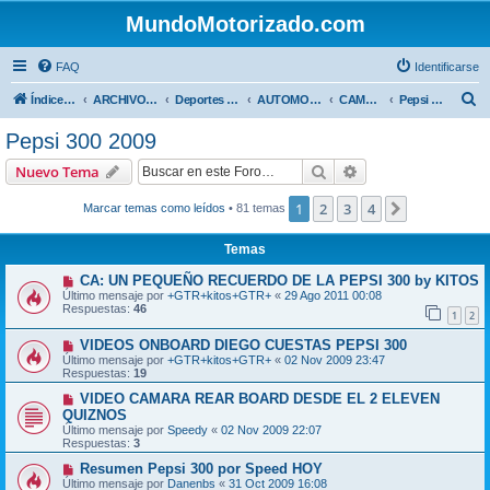
MundoMotorizado.com
FAQ
Identificarse
B
Índice general
ARCHIVO HASTA 2018
Deportes Internacionales
AUTOMOVILISMO DE CENTROAMERICA
CAMPEONATO CENTROAMERICANO 2009
Pepsi 300 2009
u
Pepsi 300 2009
s
Buscar
Búsqueda avanzad
Nuevo Tema
c
a
1
2
3
4
Siguiente
Marcar temas como leídos
• 81 temas
r
Temas
CA: UN PEQUEÑO RECUERDO DE LA PEPSI 300 by KITOS
Último mensaje por
+GTR+kitos+GTR+
«
29 Ago 2011 00:08
Respuestas:
46
1
2
VIDEOS ONBOARD DIEGO CUESTAS PEPSI 300
Último mensaje por
+GTR+kitos+GTR+
«
02 Nov 2009 23:47
Respuestas:
19
VIDEO CAMARA REAR BOARD DESDE EL 2 ELEVEN
QUIZNOS
Último mensaje por
Speedy
«
02 Nov 2009 22:07
Respuestas:
3
Resumen Pepsi 300 por Speed HOY
Último mensaje por
Danenbs
«
31 Oct 2009 16:08