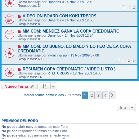
Último mensaje por
Danenbs
«
14 Nov 2009 12:49
Respuestas:
34
1
2
VIDEO ON BOARD CON KOKI TREJOS
Último mensaje por
Danenbs
«
14 Nov 2009 12:38
Respuestas:
8
MM.COM: MENDEZ GANA LA COPA CREDOMATIC
Último mensaje por
Danenbs
«
14 Nov 2009 12:24
Respuestas:
8
MM.COM: LO BUENO, LO MALO Y LO FEO DE LA COPA
CREDOMATIC
Último mensaje por
vwracingcup
«
13 Nov 2009 07:08
Respuestas:
60
1
2
3
RESUMEN COPA CREDOMATIC ( VIDEO LISTO )
Último mensaje por
RTMTURBOS
«
12 Nov 2009 14:35
Respuestas:
14
Nuevo Tema
1
2
3
4
Siguiente
Marcar temas como leídos
• 79 temas
Ir a
PERMISOS DEL FORO
No puede
abrir nuevos temas en este Foro
No puede
responder a temas en este Foro
No puede
editar sus mensajes en este Foro