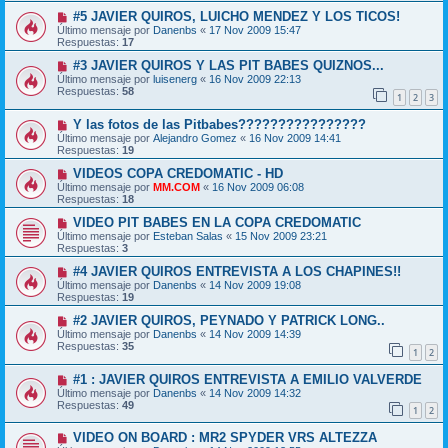
#5 JAVIER QUIROS, LUICHO MENDEZ Y LOS TICOS!
Último mensaje por
Danenbs
«
17 Nov 2009 15:47
Respuestas:
17
#3 JAVIER QUIROS Y LAS PIT BABES QUIZNOS...
Último mensaje por
luisenerg
«
16 Nov 2009 22:13
Respuestas:
58
1
2
3
Y las fotos de las Pitbabes????????????????
Último mensaje por
Alejandro Gomez
«
16 Nov 2009 14:41
Respuestas:
19
VIDEOS COPA CREDOMATIC - HD
Último mensaje por
MM.COM
«
16 Nov 2009 06:08
Respuestas:
18
VIDEO PIT BABES EN LA COPA CREDOMATIC
Último mensaje por
Esteban Salas
«
15 Nov 2009 23:21
Respuestas:
3
#4 JAVIER QUIROS ENTREVISTA A LOS CHAPINES!!
Último mensaje por
Danenbs
«
14 Nov 2009 19:08
Respuestas:
19
#2 JAVIER QUIROS, PEYNADO Y PATRICK LONG..
Último mensaje por
Danenbs
«
14 Nov 2009 14:39
Respuestas:
35
1
2
#1 : JAVIER QUIROS ENTREVISTA A EMILIO VALVERDE
Último mensaje por
Danenbs
«
14 Nov 2009 14:32
Respuestas:
49
1
2
VIDEO ON BOARD : MR2 SPYDER VRS ALTEZZA