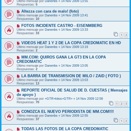
Último mensaje por
Danenbs
«
14 Nov 2009 13:55
Respuestas:
5
Altezza con cara de malo! (foto)
Último mensaje por
Danenbs
«
14 Nov 2009 13:41
Respuestas:
10
FOTOS INCIDENTE CASTRO - EISENMBERG
Último mensaje por
Danenbs
«
14 Nov 2009 13:33
Respuestas:
33
1
2
VIDEOS HEAT 1 Y 2 DE LA COPA CREDOMATIC EN HD
Último mensaje por
Danenbs
«
14 Nov 2009 13:19
Respuestas:
2
MM.COM: QUIROS GANA LA GT3 EN LA COPA
CREDOMATIC
Último mensaje por
Danenbs
«
14 Nov 2009 13:05
Respuestas:
2
LA BARRA DE TRANSMISION DE MILO / ZAID ( FOTO )
Último mensaje por
Danenbs
«
14 Nov 2009 13:03
Respuestas:
13
REPORTE OFICIAL DE SALUD DE D. CUESTAS ( Mensajes
de apoyo )
Último mensaje por
+GTR+kitos+GTR+
«
14 Nov 2009 12:58
Respuestas:
70
1
2
3
CONOZCA EL NUEVO PERIODISTA DE MM.COM!!!!
Último mensaje por
Danenbs
«
14 Nov 2009 12:55
Respuestas:
37
1
2
TODAS LAS FOTOS DE LA COPA CREDOMATIC