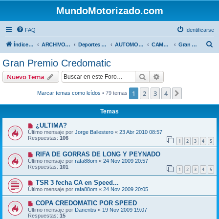
MundoMotorizado.com
FAQ
Identificarse
B
Índice general
ARCHIVO HASTA 2018
Deportes Internacionales
AUTOMOVILISMO DE CENTROAMERICA
CAMPEONATO CENTROAMERICANO 2009
Gran Premio Credomatic
u
Gran Premio Credomatic
s
Buscar
Búsqueda avanzad
Nuevo Tema
c
a
1
2
3
4
Siguiente
Marcar temas como leídos
• 79 temas
r
Temas
¿ULTIMA?
Último mensaje por
Jorge Ballestero
«
23 Abr 2010 08:57
Respuestas:
106
1
2
3
4
5
RIFA DE GORRAS DE LONG Y PEYNADO
Último mensaje por
rafa88om
«
24 Nov 2009 20:57
Respuestas:
101
1
2
3
4
5
TSR 3 fecha CA en Speed...
Último mensaje por
rafa88om
«
24 Nov 2009 20:05
COPA CREDOMATIC POR SPEED
Último mensaje por
Danenbs
«
19 Nov 2009 19:07
Respuestas:
15