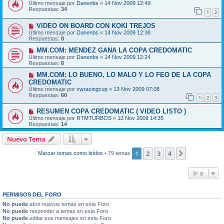
Último mensaje por
Danenbs
«
14 Nov 2009 12:49
Respuestas:
34
1
2
VIDEO ON BOARD CON KOKI TREJOS
Último mensaje por
Danenbs
«
14 Nov 2009 12:38
Respuestas:
8
MM.COM: MENDEZ GANA LA COPA CREDOMATIC
Último mensaje por
Danenbs
«
14 Nov 2009 12:24
Respuestas:
8
MM.COM: LO BUENO, LO MALO Y LO FEO DE LA COPA
CREDOMATIC
Último mensaje por
vwracingcup
«
13 Nov 2009 07:08
Respuestas:
60
1
2
3
RESUMEN COPA CREDOMATIC ( VIDEO LISTO )
Último mensaje por
RTMTURBOS
«
12 Nov 2009 14:35
Respuestas:
14
Nuevo Tema
1
2
3
4
Siguiente
Marcar temas como leídos
• 79 temas
Ir a
PERMISOS DEL FORO
No puede
abrir nuevos temas en este Foro
No puede
responder a temas en este Foro
No puede
editar sus mensajes en este Foro