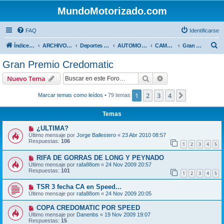
MundoMotorizado.com
FAQ
Identificarse
B
Índice general
ARCHIVO HASTA 2018
Deportes Internacionales
AUTOMOVILISMO DE CENTROAMERICA
CAMPEONATO CENTROAMERICANO 2009
Gran Premio Credomatic
u
Gran Premio Credomatic
s
Buscar
Búsqueda avanzad
Nuevo Tema
c
a
1
2
3
4
Siguiente
Marcar temas como leídos
• 79 temas
r
Temas
¿ULTIMA?
Último mensaje por
Jorge Ballestero
«
23 Abr 2010 08:57
Respuestas:
106
1
2
3
4
5
RIFA DE GORRAS DE LONG Y PEYNADO
Último mensaje por
rafa88om
«
24 Nov 2009 20:57
Respuestas:
101
1
2
3
4
5
TSR 3 fecha CA en Speed...
Último mensaje por
rafa88om
«
24 Nov 2009 20:05
COPA CREDOMATIC POR SPEED
Último mensaje por
Danenbs
«
19 Nov 2009 19:07
Respuestas:
15