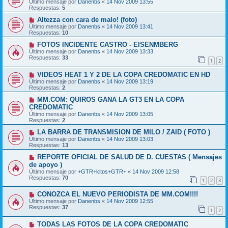
Último mensaje por
Danenbs
«
14 Nov 2009 13:55
Respuestas:
5
Altezza con cara de malo! (foto)
Último mensaje por
Danenbs
«
14 Nov 2009 13:41
Respuestas:
10
FOTOS INCIDENTE CASTRO - EISENMBERG
Último mensaje por
Danenbs
«
14 Nov 2009 13:33
Respuestas:
33
1
2
VIDEOS HEAT 1 Y 2 DE LA COPA CREDOMATIC EN HD
Último mensaje por
Danenbs
«
14 Nov 2009 13:19
Respuestas:
2
MM.COM: QUIROS GANA LA GT3 EN LA COPA
CREDOMATIC
Último mensaje por
Danenbs
«
14 Nov 2009 13:05
Respuestas:
2
LA BARRA DE TRANSMISION DE MILO / ZAID ( FOTO )
Último mensaje por
Danenbs
«
14 Nov 2009 13:03
Respuestas:
13
REPORTE OFICIAL DE SALUD DE D. CUESTAS ( Mensajes
de apoyo )
Último mensaje por
+GTR+kitos+GTR+
«
14 Nov 2009 12:58
Respuestas:
70
1
2
3
CONOZCA EL NUEVO PERIODISTA DE MM.COM!!!!
Último mensaje por
Danenbs
«
14 Nov 2009 12:55
Respuestas:
37
1
2
TODAS LAS FOTOS DE LA COPA CREDOMATIC