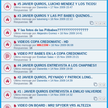
#5 JAVIER QUIROS, LUICHO MENDEZ Y LOS TICOS!
Último mensaje por
Danenbs
«
17 Nov 2009 15:47
Respuestas:
17
#3 JAVIER QUIROS Y LAS PIT BABES QUIZNOS...
Último mensaje por
luisenerg
«
16 Nov 2009 22:13
Respuestas:
58
1
2
3
Y las fotos de las Pitbabes????????????????
Último mensaje por
Alejandro Gomez
«
16 Nov 2009 14:41
Respuestas:
19
VIDEOS COPA CREDOMATIC - HD
Último mensaje por
MM.COM
«
16 Nov 2009 06:08
Respuestas:
18
VIDEO PIT BABES EN LA COPA CREDOMATIC
Último mensaje por
Esteban Salas
«
15 Nov 2009 23:21
Respuestas:
3
#4 JAVIER QUIROS ENTREVISTA A LOS CHAPINES!!
Último mensaje por
Danenbs
«
14 Nov 2009 19:08
Respuestas:
19
#2 JAVIER QUIROS, PEYNADO Y PATRICK LONG..
Último mensaje por
Danenbs
«
14 Nov 2009 14:39
Respuestas:
35
1
2
#1 : JAVIER QUIROS ENTREVISTA A EMILIO VALVERDE
Último mensaje por
Danenbs
«
14 Nov 2009 14:32
Respuestas:
49
1
2
VIDEO ON BOARD : MR2 SPYDER VRS ALTEZZA