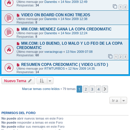
Último mensaje por
Danenbs
«
14 Nov 2009 12:49
Respuestas:
34
1
2
VIDEO ON BOARD CON KOKI TREJOS
Último mensaje por
Danenbs
«
14 Nov 2009 12:38
Respuestas:
8
MM.COM: MENDEZ GANA LA COPA CREDOMATIC
Último mensaje por
Danenbs
«
14 Nov 2009 12:24
Respuestas:
8
MM.COM: LO BUENO, LO MALO Y LO FEO DE LA COPA
CREDOMATIC
Último mensaje por
vwracingcup
«
13 Nov 2009 07:08
Respuestas:
60
1
2
3
RESUMEN COPA CREDOMATIC ( VIDEO LISTO )
Último mensaje por
RTMTURBOS
«
12 Nov 2009 14:35
Respuestas:
14
Nuevo Tema
1
2
3
4
Siguiente
Marcar temas como leídos
• 79 temas
Ir a
PERMISOS DEL FORO
No puede
abrir nuevos temas en este Foro
No puede
responder a temas en este Foro
No puede
editar sus mensajes en este Foro