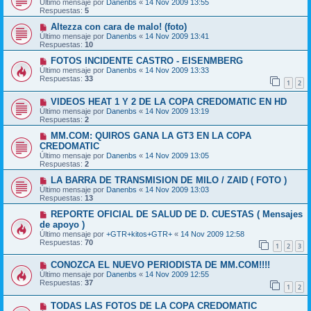
Último mensaje por
Danenbs
«
14 Nov 2009 13:55
Respuestas:
5
Altezza con cara de malo! (foto)
Último mensaje por
Danenbs
«
14 Nov 2009 13:41
Respuestas:
10
FOTOS INCIDENTE CASTRO - EISENMBERG
Último mensaje por
Danenbs
«
14 Nov 2009 13:33
Respuestas:
33
1
2
VIDEOS HEAT 1 Y 2 DE LA COPA CREDOMATIC EN HD
Último mensaje por
Danenbs
«
14 Nov 2009 13:19
Respuestas:
2
MM.COM: QUIROS GANA LA GT3 EN LA COPA
CREDOMATIC
Último mensaje por
Danenbs
«
14 Nov 2009 13:05
Respuestas:
2
LA BARRA DE TRANSMISION DE MILO / ZAID ( FOTO )
Último mensaje por
Danenbs
«
14 Nov 2009 13:03
Respuestas:
13
REPORTE OFICIAL DE SALUD DE D. CUESTAS ( Mensajes
de apoyo )
Último mensaje por
+GTR+kitos+GTR+
«
14 Nov 2009 12:58
Respuestas:
70
1
2
3
CONOZCA EL NUEVO PERIODISTA DE MM.COM!!!!
Último mensaje por
Danenbs
«
14 Nov 2009 12:55
Respuestas:
37
1
2
TODAS LAS FOTOS DE LA COPA CREDOMATIC