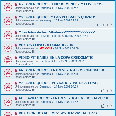
#5 JAVIER QUIROS, LUICHO MENDEZ Y LOS TICOS!
Último mensaje por
Danenbs
«
17 Nov 2009 15:47
Respuestas:
17
#3 JAVIER QUIROS Y LAS PIT BABES QUIZNOS...
Último mensaje por
luisenerg
«
16 Nov 2009 22:13
Respuestas:
58
1
2
3
Y las fotos de las Pitbabes????????????????
Último mensaje por
Alejandro Gomez
«
16 Nov 2009 14:41
Respuestas:
19
VIDEOS COPA CREDOMATIC - HD
Último mensaje por
MM.COM
«
16 Nov 2009 06:08
Respuestas:
18
VIDEO PIT BABES EN LA COPA CREDOMATIC
Último mensaje por
Esteban Salas
«
15 Nov 2009 23:21
Respuestas:
3
#4 JAVIER QUIROS ENTREVISTA A LOS CHAPINES!!
Último mensaje por
Danenbs
«
14 Nov 2009 19:08
Respuestas:
19
#2 JAVIER QUIROS, PEYNADO Y PATRICK LONG..
Último mensaje por
Danenbs
«
14 Nov 2009 14:39
Respuestas:
35
1
2
#1 : JAVIER QUIROS ENTREVISTA A EMILIO VALVERDE
Último mensaje por
Danenbs
«
14 Nov 2009 14:32
Respuestas:
49
1
2
VIDEO ON BOARD : MR2 SPYDER VRS ALTEZZA