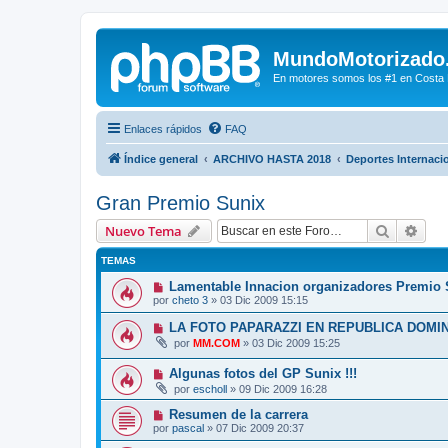
MundoMotorizado
En motores somos los #1 en Costa Ri
Enlaces rápidos
FAQ
Índice general
ARCHIVO HASTA 2018
Deportes Internaci
Gran Premio Sunix
Buscar
Bús
Nuevo Tema
TEMAS
Lamentable Innacion organizadores Premio 
por
cheto 3
»
03 Dic 2009 15:15
LA FOTO PAPARAZZI EN REPUBLICA DOMI
por
MM.COM
»
03 Dic 2009 15:25
Algunas fotos del GP Sunix !!!
por
escholl
»
09 Dic 2009 16:28
Resumen de la carrera
por
pascal
»
07 Dic 2009 20:37