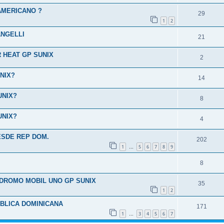
AMERICANO ?
29
1
2
ANGELLI
21
 HEAT GP SUNIX
2
NIX?
14
UNIX?
8
UNIX?
4
ESDE REP DOM.
202
1
5
6
7
8
9
…
8
ODROMO MOBIL UNO GP SUNIX
35
1
2
UBLICA DOMINICANA
171
1
3
4
5
6
7
…