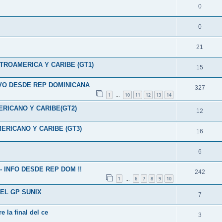
0
0
21
TROAMERICA Y CARIBE (GT1)
15
IVO DESDE REP DOMINICANA
327
1
10
11
12
13
14
…
ICANO Y CARIBE(GT2)
12
RICANO Y CARIBE (GT3)
16
6
- INFO DESDE REP DOM !!
242
1
6
7
8
9
10
…
EL GP SUNIX
7
 la final del ce
3