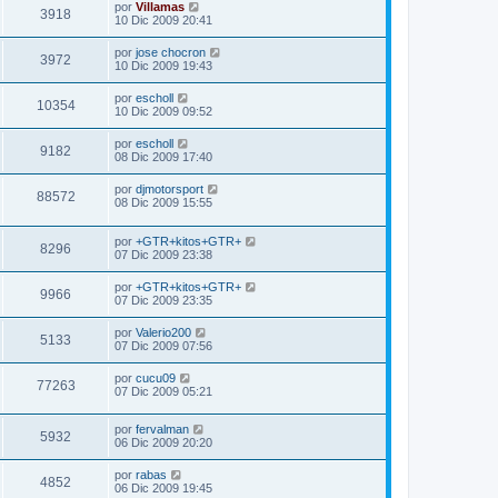
por
Villamas
3918
10 Dic 2009 20:41
por
jose chocron
3972
10 Dic 2009 19:43
por
escholl
10354
10 Dic 2009 09:52
por
escholl
9182
08 Dic 2009 17:40
por
djmotorsport
88572
08 Dic 2009 15:55
por
+GTR+kitos+GTR+
8296
07 Dic 2009 23:38
por
+GTR+kitos+GTR+
9966
07 Dic 2009 23:35
por
Valerio200
5133
07 Dic 2009 07:56
por
cucu09
77263
07 Dic 2009 05:21
por
fervalman
5932
06 Dic 2009 20:20
por
rabas
4852
06 Dic 2009 19:45