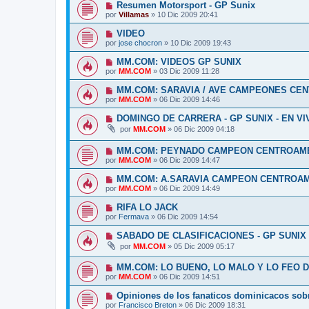
Resumen Motorsport - GP Sunix
por
Villamas
»
10 Dic 2009 20:41
VIDEO
por
jose chocron
»
10 Dic 2009 19:43
MM.COM: VIDEOS GP SUNIX
por
MM.COM
»
03 Dic 2009 11:28
MM.COM: SARAVIA / AVE CAMPEONES CEN
por
MM.COM
»
06 Dic 2009 14:46
DOMINGO DE CARRERA - GP SUNIX - EN V
por
MM.COM
»
06 Dic 2009 04:18
MM.COM: PEYNADO CAMPEON CENTROAMER
por
MM.COM
»
06 Dic 2009 14:47
MM.COM: A.SARAVIA CAMPEON CENTROAME
por
MM.COM
»
06 Dic 2009 14:49
RIFA LO JACK
por
Fermava
»
06 Dic 2009 14:54
SABADO DE CLASIFICACIONES - GP SUNIX 
por
MM.COM
»
05 Dic 2009 05:17
MM.COM: LO BUENO, LO MALO Y LO FEO D
por
MM.COM
»
06 Dic 2009 14:51
Opiniones de los fanaticos dominicacos sobre
por
Francisco Breton
»
06 Dic 2009 18:31