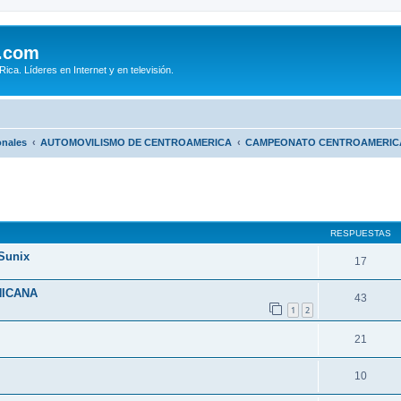
.com
ca. Líderes en Internet y en televisión.
onales
AUTOMOVILISMO DE CENTROAMERICA
CAMPEONATO CENTROAMERICA
queda avanzada
RESPUESTAS
Sunix
17
NICANA
43
1
2
21
10