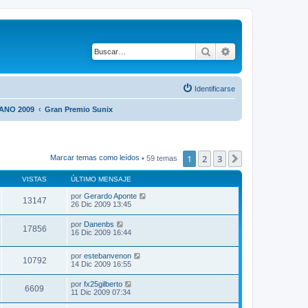
Buscar
Búsqueda avanza
Identificarse
NO 2009
Gran Premio Sunix
1
2
3
Siguiente
Marcar temas como leídos
• 59 temas
VISTAS
ÚLTIMO MENSAJE
por
Gerardo Aponte
13147
26 Dic 2009 13:45
por
Danenbs
17856
16 Dic 2009 16:44
por
estebanvenon
10792
14 Dic 2009 16:55
por
fx25gilberto
6609
11 Dic 2009 07:34