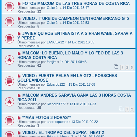
FOTOS MM.COM DE LAS TRES HORAS DE COSTA RICA
Último mensaje por
Osito Jr
«
14 Dic 2011 13:47
Respuestas:
12
VIDEO : ITURBIDE CAMPEON CENTROAMERICANO GT2
Último mensaje por
Osito Jr
«
14 Dic 2011 12:53
Respuestas:
5
JAVIER QUIROS ENTREVISTA A SIRHAN WABE, SARAVIA
Y PEREZ
Último mensaje por
LANCER12
«
14 Dic 2011 10:35
Respuestas:
9
MM.COM: LO BUENO, LO MALO Y LO FEO DE LAS 3
HORAS COSTA RICA
Último mensaje por
fastjim
«
14 Dic 2011 08:43
Respuestas:
62
1
2
3
VIDEO : FUERTE PELEA EN LA GT2 - PORSCHES
GOLPEANDOSE
Último mensaje por
Eduardo122
«
13 Dic 2011 17:08
Respuestas:
11
MM.COM:ANDRES SARAVIA GANA LAS 3 HORAS COSTA
RICA 2011
Último mensaje por
Richards777
«
13 Dic 2011 14:33
Respuestas:
35
1
2
**MÁS FOTOS 3 HORAS**
Último mensaje por
andresquebre
«
13 Dic 2011 09:22
Respuestas:
3
VIDEO : EL TROMPO DEL SUPRA - HEAT 2
Último mensaje por
Eduardo Monge Z.
«
13 Dic 2011 00:52