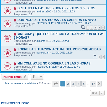
Respuestas:
13
DRIFTING EN LAS TRES HORAS - FOTOS Y VIDEOS
Último mensaje por
andresgt500
«
12 Dic 2011 19:03
Respuestas:
18
DOMINGO DE TRES HORAS - LA CARRERA EN VIVO
Último mensaje por
SERGIO.SUPER.STREET
«
12 Dic 2011 11:27
Respuestas:
115
1
2
3
4
5
MM.COM: ¿ QUE LES PARECIO LA TRANSMISION DE LAS
3 HORAS?
Último mensaje por
alejoms
«
11 Dic 2011 23:43
Respuestas:
11
SOBRE LA SITUACION ACTUAL DEL PORSCHE ADIDAS
Último mensaje por
kartooligan
«
11 Dic 2011 18:28
Respuestas:
49
1
2
MM.COM: WABE NO CORRERA EN LAS 3 HORAS
Último mensaje por
Francisco Breton
«
11 Dic 2011 12:40
Respuestas:
10
Nuevo Tema
Página
1
de
17
1
2
3
4
5
17
Sig
Marcar temas como leídos
• 416 temas
…
Ir a
PERMISOS DEL FORO