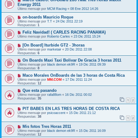
Energy 2011
Último mensaje por
MCM Racing
«
08 Ene 2012 14:26
on-boards Mauricio Roque
Último mensaje por
T.T
«
24 Dic 2011 22:19
Respuestas:
1
Feliz Navidad! ( CARLES RACING PANAMA)
Último mensaje por
Roberto Carles
«
23 Dic 2011 15:24
[On Board] Iturbide GT2 - 3horas
Último mensaje por
marketair
«
20 Dic 2011 22:08
Respuestas:
6
On Boards Maxi Taxi Bolivar De Gracia 3 horas 2011
Último mensaje por
black demon ek9R
«
19 Dic 2011 09:39
Respuestas:
8
Maco Morales OnBoards de las 3 horas de Costa Rica
Último mensaje por
MM.COM
«
17 Dic 2011 11:24
Respuestas:
12
Que esta pasando
Último mensaje por
rafa88om
«
16 Dic 2011 00:02
Respuestas:
35
1
2
PIT BABES EN LAS TRES HORAS DE COSTA RICA
Último mensaje por
psicoaccent
«
15 Dic 2011 21:12
Respuestas:
38
1
2
Mis fotos Tres Horas 2011
Último mensaje por
black demon ek9R
«
15 Dic 2011 16:09
Respuestas:
12