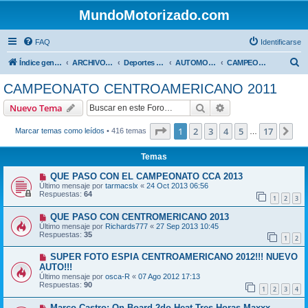
MundoMotorizado.com
FAQ
Identificarse
B
Índice general
ARCHIVO HASTA 2018
Deportes Internacionales
AUTOMOVILISMO DE CENTROAMERICA
CAMPEONATO CENTROAMERICANO 2011
u
CAMPEONATO CENTROAMERICANO 2011
s
Buscar
Búsqueda avanzad
Nuevo Tema
c
a
Página
1
de
17
1
2
3
4
5
17
Sig
Marcar temas como leídos
• 416 temas
…
r
Temas
QUE PASO CON EL CAMPEONATO CCA 2013
Último mensaje por
tarmacslx
«
24 Oct 2013 06:56
Respuestas:
64
1
2
3
QUE PASO CON CENTROMERICANO 2013
Último mensaje por
Richards777
«
27 Sep 2013 10:45
Respuestas:
35
1
2
SUPER FOTO ESPIA CENTROAMERICANO 2012!!! NUEVO
AUTO!!!
Último mensaje por
osca-R
«
07 Ago 2012 17:13
Respuestas:
90
1
2
3
4
Marco Castro: On-Board 2do Heat Tres Horas Maxxx