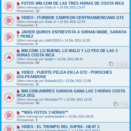
FOTOS MM.COM DE LAS TRES HORAS DE COSTA RICA
Último mensaje por
Osito Jr
«
14 Dic 2011 13:47
Respuestas:
12
VIDEO : ITURBIDE CAMPEON CENTROAMERICANO GT2
Último mensaje por
Osito Jr
«
14 Dic 2011 12:53
Respuestas:
5
JAVIER QUIROS ENTREVISTA A SIRHAN WABE, SARAVIA
Y PEREZ
Último mensaje por
LANCER12
«
14 Dic 2011 10:35
Respuestas:
9
MM.COM: LO BUENO, LO MALO Y LO FEO DE LAS 3
HORAS COSTA RICA
Último mensaje por
fastjim
«
14 Dic 2011 08:43
Respuestas:
62
1
2
3
VIDEO : FUERTE PELEA EN LA GT2 - PORSCHES
GOLPEANDOSE
Último mensaje por
Eduardo122
«
13 Dic 2011 17:08
Respuestas:
11
MM.COM:ANDRES SARAVIA GANA LAS 3 HORAS COSTA
RICA 2011
Último mensaje por
Richards777
«
13 Dic 2011 14:33
Respuestas:
35
1
2
**MÁS FOTOS 3 HORAS**
Último mensaje por
andresquebre
«
13 Dic 2011 09:22
Respuestas:
3
VIDEO : EL TROMPO DEL SUPRA - HEAT 2
Último mensaje por
Eduardo Monge Z.
«
13 Dic 2011 00:52