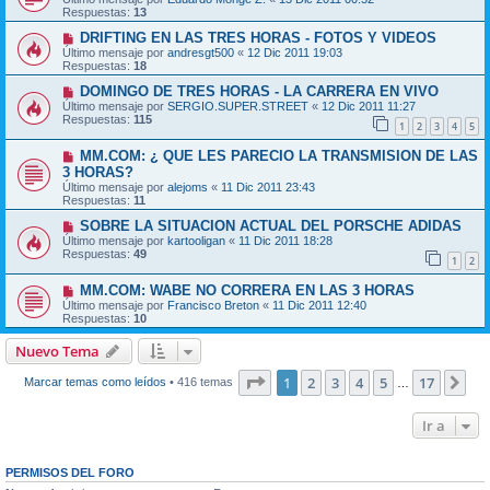
Respuestas:
13
DRIFTING EN LAS TRES HORAS - FOTOS Y VIDEOS
Último mensaje por
andresgt500
«
12 Dic 2011 19:03
Respuestas:
18
DOMINGO DE TRES HORAS - LA CARRERA EN VIVO
Último mensaje por
SERGIO.SUPER.STREET
«
12 Dic 2011 11:27
Respuestas:
115
1
2
3
4
5
MM.COM: ¿ QUE LES PARECIO LA TRANSMISION DE LAS
3 HORAS?
Último mensaje por
alejoms
«
11 Dic 2011 23:43
Respuestas:
11
SOBRE LA SITUACION ACTUAL DEL PORSCHE ADIDAS
Último mensaje por
kartooligan
«
11 Dic 2011 18:28
Respuestas:
49
1
2
MM.COM: WABE NO CORRERA EN LAS 3 HORAS
Último mensaje por
Francisco Breton
«
11 Dic 2011 12:40
Respuestas:
10
Nuevo Tema
Página
1
de
17
1
2
3
4
5
17
Sig
Marcar temas como leídos
• 416 temas
…
Ir a
PERMISOS DEL FORO