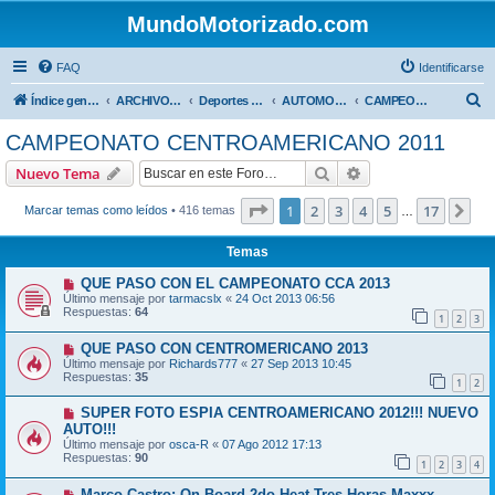
MundoMotorizado.com
FAQ
Identificarse
B
Índice general
ARCHIVO HASTA 2018
Deportes Internacionales
AUTOMOVILISMO DE CENTROAMERICA
CAMPEONATO CENTROAMERICANO 2011
u
CAMPEONATO CENTROAMERICANO 2011
s
Buscar
Búsqueda avanzad
Nuevo Tema
c
a
Página
1
de
17
1
2
3
4
5
17
Sig
Marcar temas como leídos
• 416 temas
…
r
Temas
QUE PASO CON EL CAMPEONATO CCA 2013
Último mensaje por
tarmacslx
«
24 Oct 2013 06:56
Respuestas:
64
1
2
3
QUE PASO CON CENTROMERICANO 2013
Último mensaje por
Richards777
«
27 Sep 2013 10:45
Respuestas:
35
1
2
SUPER FOTO ESPIA CENTROAMERICANO 2012!!! NUEVO
AUTO!!!
Último mensaje por
osca-R
«
07 Ago 2012 17:13
Respuestas:
90
1
2
3
4
Marco Castro: On-Board 2do Heat Tres Horas Maxxx