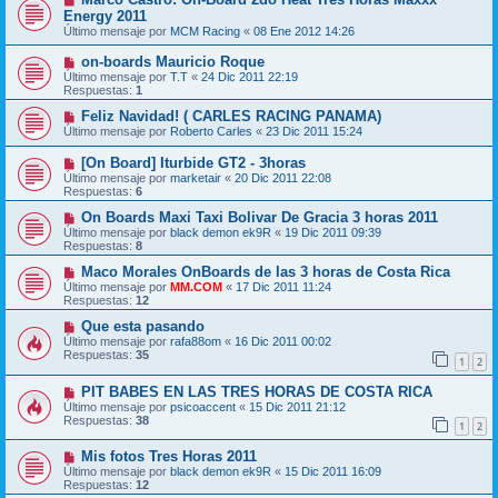
Energy 2011
Último mensaje por
MCM Racing
«
08 Ene 2012 14:26
on-boards Mauricio Roque
Último mensaje por
T.T
«
24 Dic 2011 22:19
Respuestas:
1
Feliz Navidad! ( CARLES RACING PANAMA)
Último mensaje por
Roberto Carles
«
23 Dic 2011 15:24
[On Board] Iturbide GT2 - 3horas
Último mensaje por
marketair
«
20 Dic 2011 22:08
Respuestas:
6
On Boards Maxi Taxi Bolivar De Gracia 3 horas 2011
Último mensaje por
black demon ek9R
«
19 Dic 2011 09:39
Respuestas:
8
Maco Morales OnBoards de las 3 horas de Costa Rica
Último mensaje por
MM.COM
«
17 Dic 2011 11:24
Respuestas:
12
Que esta pasando
Último mensaje por
rafa88om
«
16 Dic 2011 00:02
Respuestas:
35
1
2
PIT BABES EN LAS TRES HORAS DE COSTA RICA
Último mensaje por
psicoaccent
«
15 Dic 2011 21:12
Respuestas:
38
1
2
Mis fotos Tres Horas 2011
Último mensaje por
black demon ek9R
«
15 Dic 2011 16:09
Respuestas:
12