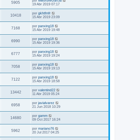
por
MilfordWGarcia
5905
19 Abr 2019 07:17
por
gkhtfmfr
10418
15 Abr 2019 23:09
por
panxing18
7168
15 Abr 2019 19:48
por
panxing18
6990
15 Abr 2019 19:36
por
panxing18
6777
15 Abr 2019 19:24
por
panxing18
7058
15 Abr 2019 19:13
por
panxing18
7122
15 Abr 2019 18:58
por
valentind22
13442
11 Abr 2019 05:24
por
javialvarez
6958
21 Jun 2018 10:29
por
gamm
14680
09 Oct 2017 16:24
por
mariano76
5962
20 Jul 2017 04:25