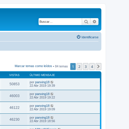
Buscar
Búsqueda avanza
Identificarse
1
2
3
4
Siguiente
Marcar temas como leídos
• 84 temas
VISTAS
ÚLTIMO MENSAJE
por
panxing18
50853
22 Abr 2019 19:39
por
panxing18
46003
22 Abr 2019 19:22
por
panxing18
46122
22 Abr 2019 19:09
por
panxing18
46230
22 Abr 2019 18:56