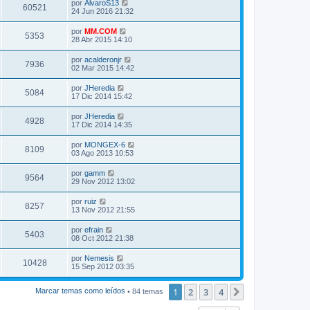
por
AlvaroS13
60521
24 Jun 2016 21:32
por
MM.COM
5353
28 Abr 2015 14:10
por
acalderonjr
7936
02 Mar 2015 14:42
por
JHeredia
5084
17 Dic 2014 15:42
por
JHeredia
4928
17 Dic 2014 14:35
por
MONGEX-6
8109
03 Ago 2013 10:53
por
gamm
9564
29 Nov 2012 13:02
por
ruiz
8257
13 Nov 2012 21:55
por
efrain
5403
08 Oct 2012 21:38
por
Nemesis
10428
15 Sep 2012 03:35
1
2
3
4
Siguiente
Marcar temas como leídos
• 84 temas