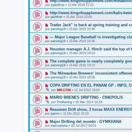
http://www.kingofsupplement.com/metabolis
por
ygazbrcp
»
12 Abr 2019 21:22
http://www.kingofsupplement.com/kalis-keto
por
gkhtfmfr
»
15 Abr 2019 23:09
Trader Jack” is back at spring training and 
por
panxing18
»
15 Abr 2019 19:48
— Major League Baseball is investigating c
por
panxing18
»
15 Abr 2019 19:36
Houston manager A.J. Hinch said the top of 
por
panxing18
»
15 Abr 2019 19:24
The complete game is nearly completely gon
por
panxing18
»
15 Abr 2019 19:13
The Milwaukee Brewers‘ inconsistent offense
por
panxing18
»
15 Abr 2019 18:58
COPA DRIFTING EN EL PANAM GP - INFO, C
por
MM.COM
»
12 Jul 2012 18:04
MARIO BRENES DRIFTING - CINEPOLIS
por
ProRacing
»
26 Mar 2014 10:33
Resumen Drift show, 3 horas MAXX ENERG
por
gamm
»
11 Dic 2012 10:19
Mejor Drifting del mundo - GYMKHANA
por
marcosluna
»
20 Jul 2017 04:01