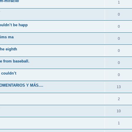
m-miracle/
1
/
0
couldn’t be happ
0
laims ma
0
the eighth
0
e from baseball.
0
 couldn’t
0
OMENTARIOS Y MÁS....
13
2
Y
10
1