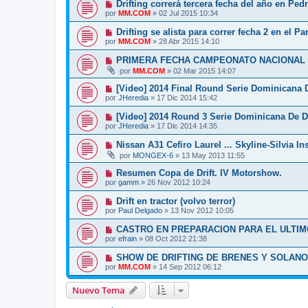
Drifting correrá tercera fecha del año en Ped
por
MM.COM
»
02 Jul 2015 10:34
Drifting se alista para correr fecha 2 en el P
por
MM.COM
»
28 Abr 2015 14:10
PRIMERA FECHA CAMPEONATO NACIONAL D
por
MM.COM
»
02 Mar 2015 14:07
[Video] 2014 Final Round Serie Dominicana D
por
JHeredia
»
17 Dic 2014 15:42
[Video] 2014 Round 3 Serie Dominicana De Dr
por
JHeredia
»
17 Dic 2014 14:35
Nissan A31 Cefiro Laurel ... Skyline-Silvia Ins
por
MONGEX-6
»
13 May 2013 11:55
Resumen Copa de Drift. IV Motorshow.
por
gamm
»
26 Nov 2012 10:24
Drift en tractor (volvo terror)
por
Paul Delgado
»
13 Nov 2012 10:05
CASTRO EN PREPARACION PARA EL ULTIM
por
efrain
»
08 Oct 2012 21:38
SHOW DE DRIFTING DE BRENES Y SOLANO
por
MM.COM
»
14 Sep 2012 06:12
Nuevo Tema