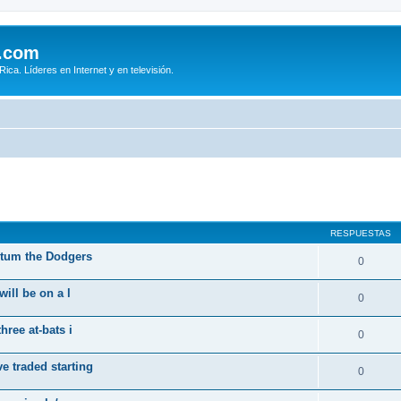
.com
ca. Líderes en Internet y en televisión.
queda avanzada
RESPUESTAS
entum the Dodgers
0
will be on a l
0
hree at-bats i
0
e traded starting
0