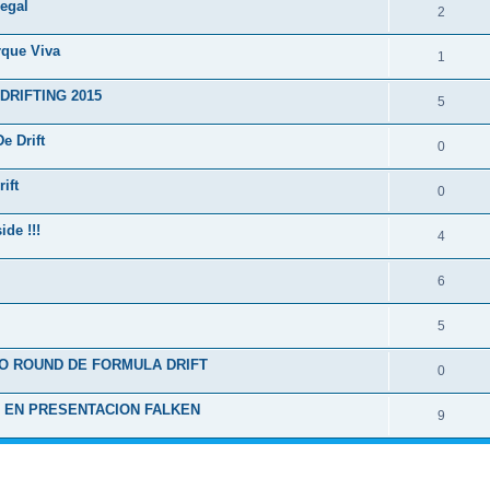
regal
2
arque Viva
1
RIFTING 2015
5
e Drift
0
ift
0
ide !!!
4
6
5
O ROUND DE FORMULA DRIFT
0
 EN PRESENTACION FALKEN
9