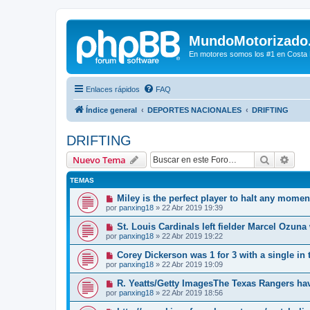
MundoMotorizado
En motores somos los #1 en Costa Ri
Enlaces rápidos
FAQ
Índice general
DEPORTES NACIONALES
DRIFTING
DRIFTING
Buscar
Bús
Nuevo Tema
TEMAS
Miley is the perfect player to halt any mom
por
panxing18
»
22 Abr 2019 19:39
St. Louis Cardinals left fielder Marcel Ozuna 
por
panxing18
»
22 Abr 2019 19:22
Corey Dickerson was 1 for 3 with a single in t
por
panxing18
»
22 Abr 2019 19:09
R. Yeatts/Getty ImagesThe Texas Rangers hav
por
panxing18
»
22 Abr 2019 18:56