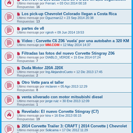
Último mensaje por
Ferrari.
«
03 Oct 2014 00:18
Respuestas:
16
Los pick-up Chevrolet Colorado llegan a Costa Rica
Último mensaje por
Dguzman12
«
23 Sep 2014 20:38
Respuestas:
13
partes de v8
Último mensaje por
rgiroh
«
09 Jun 2014 19:53
Video : Corvette C6 Z06 'vuela' por una autobahn a 320 KM
Último mensaje por
MM.COM
«
12 May 2014 14:37
Filtradas las fotos del nuevo Corvette Stingray Z06
Último mensaje por
DIABLO_VERDE
«
15 Ene 2014 07:24
Respuestas:
7
Duda Motor J20A J20X
Último mensaje por
Ing.AlejandroCueto
«
12 Dic 2013 17:45
Respuestas:
2
Otro Vette para el taller
Último mensaje por
mclaren
«
05 Ago 2013 12:29
Respuestas:
8
venta silverado con motor mitsubishi diesel
Último mensaje por
jorge ruiz
«
30 Ene 2013 12:09
Respuestas:
1
Revelado: El nuevo Corvette Stingray (C7)
Último mensaje por
kira
«
16 Ene 2013 00:15
Respuestas:
19
2014 Corvette Trailer 3: CRAFT | 2014 Corvette | Chevrolet
Último mensaje por
Solicama
«
17 Dic 2012 11:29