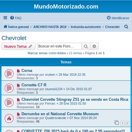
MundoMotorizado.com
FAQ
Identificarse
B
Índice general
ARCHIVO HASTA 2018
Industria automotriz
Chevrolet
u
Chevrolet
s
Buscar
Búsqueda avanzad
Nuevo Tema
c
Marcar temas como leídos
• 21 temas • Página
1
de
1
a
Temas
r
Corsa
Último mensaje por
sruben
«
29 Mar 2018 22:35
Respuestas:
3
Corvette C7 R
Último mensaje por
stunnoi1234
«
14 Dic 2015 01:07
Respuestas:
3
Chevrolet Corvette Stingray Z51 ya se vende en Costa Rica
Último mensaje por
Ferrari.
«
28 Ene 2015 01:50
Respuestas:
10
Derrumbe en el National Corvette Museum
Último mensaje por
Quattrovalvole
«
07 Nov 2014 00:24
Respuestas:
45
1
2
CORVETTE Z06 2015 hará de 0 a 100 en 2,95 segundos!!!