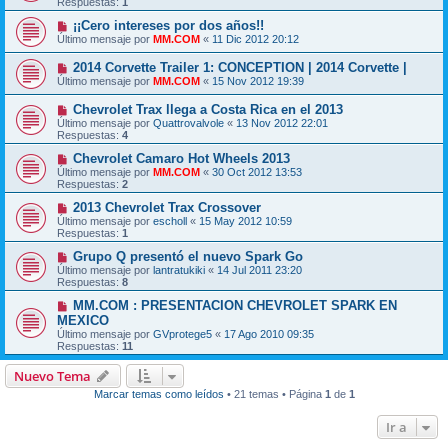
Respuestas:
1
¡¡Cero intereses por dos años!!
Último mensaje por
MM.COM
«
11 Dic 2012 20:12
2014 Corvette Trailer 1: CONCEPTION | 2014 Corvette |
Último mensaje por
MM.COM
«
15 Nov 2012 19:39
Chevrolet Trax llega a Costa Rica en el 2013
Último mensaje por
Quattrovalvole
«
13 Nov 2012 22:01
Respuestas:
4
Chevrolet Camaro Hot Wheels 2013
Último mensaje por
MM.COM
«
30 Oct 2012 13:53
Respuestas:
2
2013 Chevrolet Trax Crossover
Último mensaje por
escholl
«
15 May 2012 10:59
Respuestas:
1
Grupo Q presentó el nuevo Spark Go
Último mensaje por
lantratukiki
«
14 Jul 2011 23:20
Respuestas:
8
MM.COM : PRESENTACION CHEVROLET SPARK EN
MEXICO
Último mensaje por
GVprotege5
«
17 Ago 2010 09:35
Respuestas:
11
Nuevo Tema
Marcar temas como leídos
• 21 temas • Página
1
de
1
Ir a